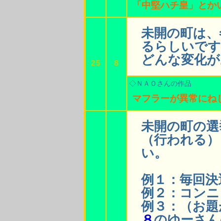
「中堅ハチ皇」とか
未開の町は、
るらしいです
どんな変化が
25
8
◇ＮＡＯさんの作品
マフラーが異常にね
未開の町の選
（行われる）
い。
例１：毎回決
例２：コンニ
例３：（お題
８
のゆーさん