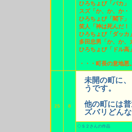
ひろちょび「バカ」
スズ「か、か、か・
ひろちょび「閣下」
笑人「神は死んだ！
ひろちょび「ダッカ
多田忠男「か、か、
ひろちょび「ドル高
・・・町長の意地悪
未開の町に、
うです。
他の町には普
25
8
ズバリどんな
◇Ｓ２さんの作品