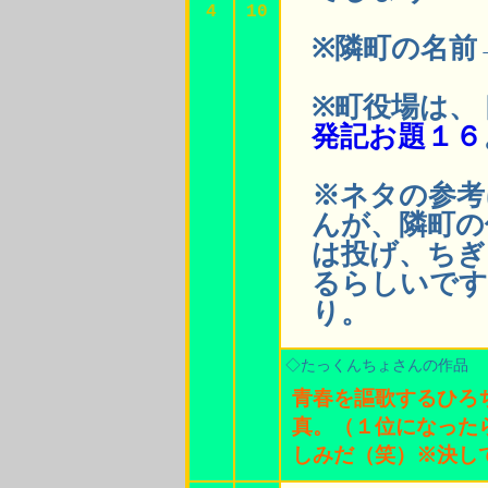
4
10
※隣町の名前
※町役場は、
発記お題１６
※ネタの参考
んが、隣町の
は投げ、ちぎ
るらしいです
り。
◇たっくんちょさんの作品
青春を謳歌するひろ
真。（１位になった
しみだ（笑）※決し