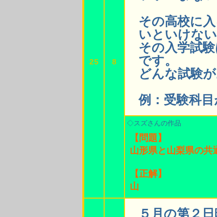
その高校に入
いといけない
その入学試験
です。
25
8
どんな試験が
例：受験科目
◇スズさんの作品
【問題】
山形県と山梨県の共
【正解】
山
５月の第２日