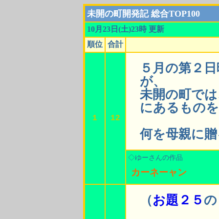
未開の町開発記 総合TOP100
10月23日(土)23時 更新
順位
合計
５月の第２日
が、
未開の町では
にあるものを
1
12
何を母親に贈
◇ゆーさんの作品
カーネーャン
（
お題２５
の