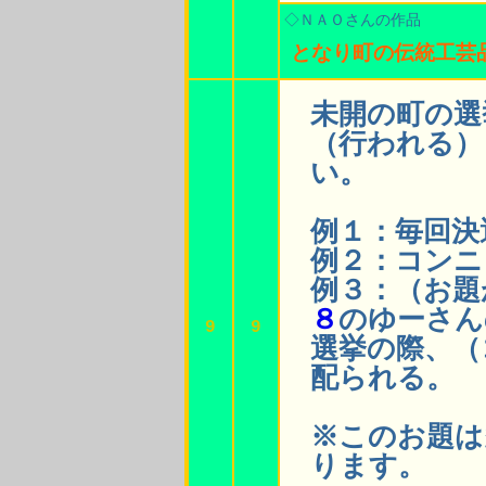
◇ＮＡＯさんの作品
となり町の伝統工芸
未開の町の選
（行われる）
い。
例１：毎回決
例２：コンニ
例３：（お題
８
のゆーさん
9
9
選挙の際、（
配られる。
※このお題は
ります。