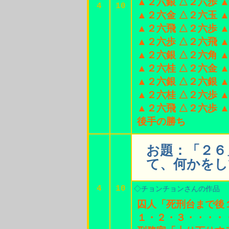
▲２六銀 △２六歩 
4
10
▲２六金 △２六玉 
▲２六飛 △２六歩 
▲２六歩 △２六飛 
▲２六銀 △２六角 
▲２六桂 △２六金 
▲２六銀 △２六銀 
▲２六桂 △２六歩 
▲２六飛 △２六歩 
後手の勝ち
お題：「２６
て、何かをし
4
10
◇チョンチョンさんの作品
囚人「死刑台まで後
１・２・３・・・・