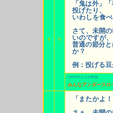
「鬼は外」「
投げたり、
いわしを食べ
さて、未開の
いのですが、
9
9
普通の節分と
か？
例：投げる豆
◇YOSSYさんの作品
みんなアンダースロ
「またかよ！
さぁ、未開の