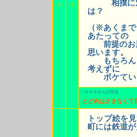
相撲に対し
9
9
は？
（※あくまで
あたっての
前提のお題
思います。
もちろん、
考えずに
ボケていた
◇ＮＡＯさんの作品
とどめはささなくて
トップ絵を見
町には鉄道が