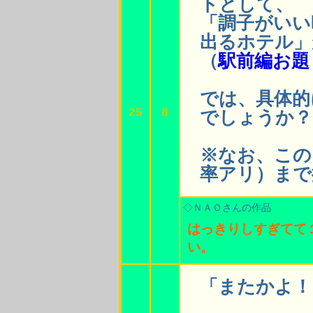
トとして、
「調子がいい
出るホテル」
（
駅前編お題
では、具体的
25
8
でしょうか？
※なお、この
率アリ）まで
◇ＮＡＯさんの作品
はっきりしすぎてて
い。
「またかよ！