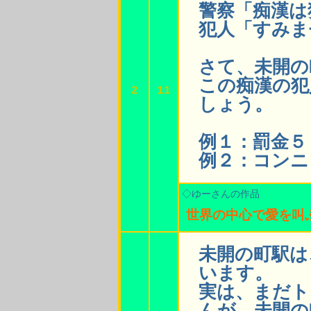
警察「痴漢は
犯人「すみま
さて、未開の
この痴漢の犯
2
11
しょう。
例１：罰金５
例２：コンニ
◇ゆーさんの作品
世界の中心で愛を叫
未開の町駅は
います。
実は、まだト
んが、未開の