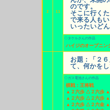
のです。
2
11
そこに行くた
で来る人もい
いったいどん
◇タケルさんの作品
ハイジのオープニン
お題：「２６
て、何かをし
◇ガス電池さんの作品
棋戦：王将戦
▲２六歩 △２六歩 
▲２六歩 △２六歩 
▲２六歩 △２六金 