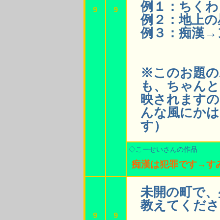
例１：ちくわ
9
9
例２：地上の
例３：痴漢→
※このお題の
も、ちゃんと
映されますの
んな風にかは
す）
◇こーせいさんの作品
痴漢は犯罪です→す
未開の町で、
教えてくださ
9
9