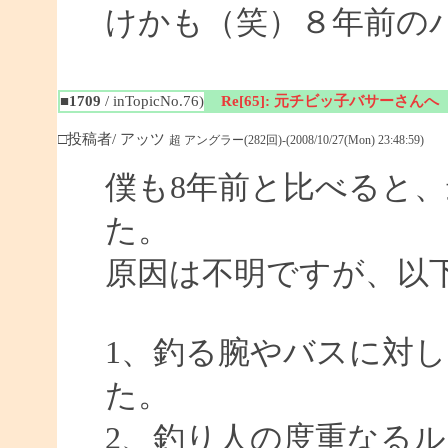
けかも（笑）８年前の
■1709
/ inTopicNo.76)
Re[65]: 元チビッ子バサーさんへ
□投稿者/ アッツ
超 アングラー(282回)-(2008/10/27(Mon) 23:48:59)
僕も8年前と比べると
た。
原因は不明ですが、以
1、釣る腕やバスに対
た。
2、釣り人の度重なる