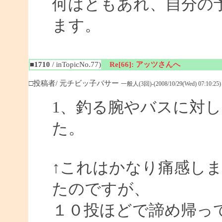
何はともあれ、自分の予
ます。
■1710
/ inTopicNo.77)
Re[66]: アッツさんへ
□投稿者/ 元チビッ子バサー
一般人(3回)-(2008/10/29(Wed) 07:10:25)
1、釣る腕やバスに対
た。
↑これはかなり痛感し
たのですが、
１０投ほどで諦め帰っ