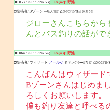
■1053
/ inTopicNo.53)
Re[42]: 野池
□投稿者/ Bゾーン
一般人(3回)-(2006/03/16(Thu) 20:53:39)
ジローさんこちらから
んとバス釣りの話がで
■1064
/ inTopicNo.54)
Re[43]: 野池
□投稿者/ ウィザード
メール＠
超 アングラー(171回)-(2006/03/19(Sun
こんばんはウィザード
Bゾーンさんはじめま
ろしくお願いします。
僕も釣り友達と呼べる