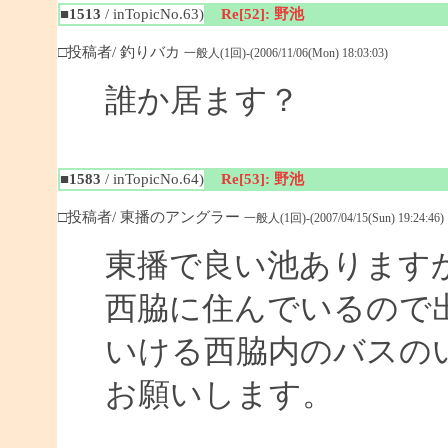
■1513
/ inTopicNo.63)
Re[52]: 野池
□投稿者/ 釣りバカ
一般人(1回)-(2006/11/06(Mon) 18:03:03)
誰か居ます？
■1583
/ inTopicNo.64)
Re[53]: 野池
□投稿者/ 東播のアングラー
一般人(1回)-(2007/04/15(Sun) 19:24:46)
東播で良い池あります
西脇に住んでいるので
いける西脇内のバスの
お願いします。