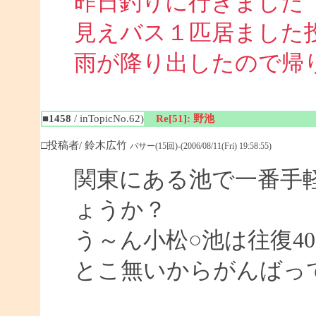
昨日釣りに行きました
見えバス１匹居ました
雨が降り出したので帰
■1458
/ inTopicNo.62)
Re[51]: 野池
□投稿者/ 鈴木広竹
バサー(15回)-(2006/08/11(Fri) 19:58:55)
関東にある池で一番手
ょうか？
う～ん小松○池は往復4
とこ無いからがんばっ