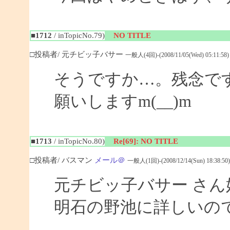
■1712
/ inTopicNo.79)
NO TITLE
□投稿者/ 元チビッ子バサー
一般人(4回)-(2008/11/05(Wed) 05:11:58)
そうですか…。残念で
願いしますm(__)m
■1713
/ inTopicNo.80)
Re[69]: NO TITLE
□投稿者/ バスマン
メール＠
一般人(1回)-(2008/12/14(Sun) 18:38:50)
元チビッ子バサー さ
明石の野池に詳しいの