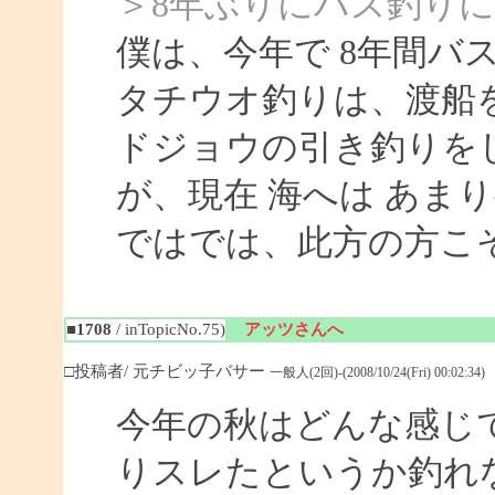
＞8年ぶりにバス釣り
僕は、今年で 8年間バ
タチウオ釣りは、渡船
ドジョウの引き釣りを
が、現在 海へは あま
ではでは、此方の方こ
■1708
/ inTopicNo.75)
アッツさんへ
□投稿者/ 元チビッ子バサー
一般人(2回)-(2008/10/24(Fri) 00:02:34)
今年の秋はどんな感じ
りスレたというか釣れ