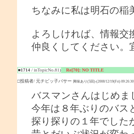
ちなみに私は明石の稲
よろしければ、情報交
仲良くしてください。
■1714
/ inTopicNo.81)
Re[70]: NO TITLE
□投稿者/ 元チビッ子バサー
興味あり(5回)-(2008/12/19(Fri) 09:26:30
バスマンさんはじめま
今年は８年ぶりのバス
探り探りの１年でした