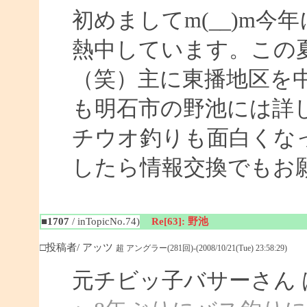
初めましてm(__)m
熱中しています。この
（笑）主に東播地区を
も明石市の野池には詳
チウオ釣りも面白くな
したら情報交換でもお
■1707
/ inTopicNo.74)
Re[63]: 野池
□投稿者/ アッツ
超 アングラー(281回)-(2008/10/21(Tue) 23:58:29)
元チビッ子バサーさん