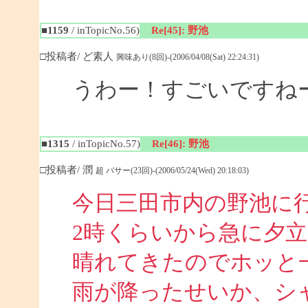
■1159
/ inTopicNo.56)
Re[45]: 野池
□投稿者/ ど素人
興味あり(8回)-(2006/04/08(Sat) 22:24:31)
うわー！すごいですね
■1315
/ inTopicNo.57)
Re[46]: 野池
□投稿者/ 潤
超 バサー(23回)-(2006/05/24(Wed) 20:18:03)
今日三田市内の野池に
2時くらいから急に夕
晴れてきたのでホッと
雨が降ったせいか、シ