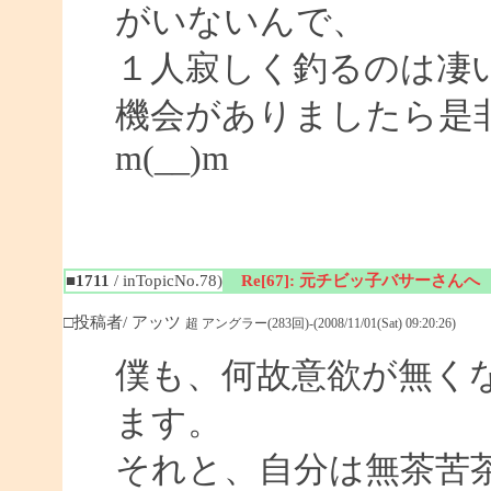
がいないんで、
１人寂しく釣るのは凄
機会がありましたら是
m(__)m
■1711
/ inTopicNo.78)
Re[67]: 元チビッ子バサーさんへ
□投稿者/ アッツ
超 アングラー(283回)-(2008/11/01(Sat) 09:20:26)
僕も、何故意欲が無く
ます。
それと、自分は無茶苦