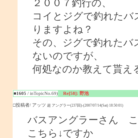
２００７釣行の、
コイとジグで釣れたバ
りますよね？
その、ジグで釣れたバ
ないのですが、
何処なのか教えて貰え
■1605
/ inTopicNo.69)
Re[58]: 野池
□投稿者/ アッツ
超 アングラー(237回)-(2007/07/14(Sat) 18:50:01)
バスアングラーさん 
こちら↓ですか