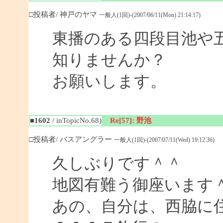
□投稿者/ 神戸のヤマ
一般人(1回)-(2007/06/11(Mon) 21:14:17)
東播のある四段目池や
知りませんか？
お願いします。
■1602
/ inTopicNo.68)
Re[57]: 野池
□投稿者/ バスアングラー
一般人(1回)-(2007/07/11(Wed) 19:12:36)
久しぶりです＾＾
地図有難う御座います
あの、自分は、西脇に