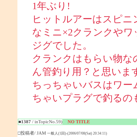
1年ぶり!
ヒットルアーはスピニ
なミニ×2クランクや
ジグでした。
クランクはもらい物な
ん管釣り用？と思いま
ちっちゃいバスはワー
ちゃいプラグで釣るのも面
■1387
/ inTopicNo.59)
NO TITLE
□投稿者/ JAM
一般人(1回)-(2006/07/08(Sat) 20:34:11)