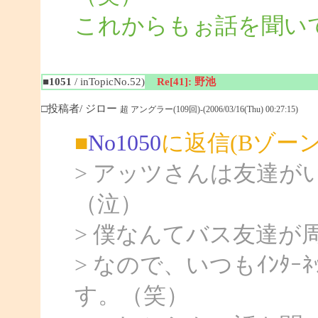
これからもぉ話を聞いて
■1051
/ inTopicNo.52)
Re[41]: 野池
□投稿者/ ジロー
超 アングラー(109回)-(2006/03/16(Thu) 00:27:15)
■
No1050
に返信(Bゾー
> アッツさんは友達
（泣）
> 僕なんてバス友達が
> なので、いつもｲﾝﾀ
す。（笑）