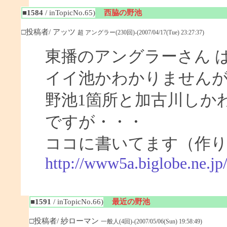
■1584
/ inTopicNo.65)
西脇の野池
□投稿者/ アッツ
超 アングラー(230回)-(2007/04/17(Tue) 23:27:37)
東播のアングラーさん 
イイ池かわかりません
野池1箇所と加古川しか
ですが・・・
ココに書いてます（作
http://www5a.biglobe.ne.j
■1591
/ inTopicNo.66)
最近の野池
□投稿者/ 紗ローマン
一般人(4回)-(2007/05/06(Sun) 19:58:49)