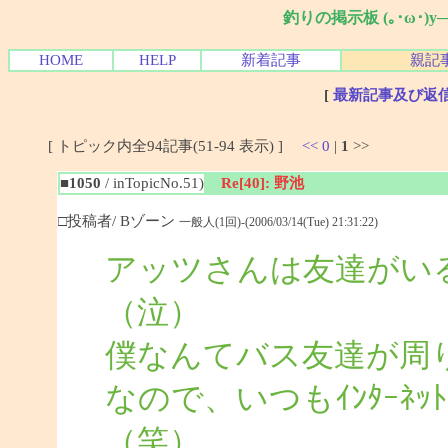
釣りの掲示板 (｡･ω･)
HOME
HELP
新着記事
親記
[
最新記事及び返
[ トピック内全94記事(51-94 表示) ]
<<
0
|
1
>>
■1050
/ inTopicNo.51)
Re[40]: 野池
□投稿者/ Bゾーン
一般人(1回)-(2006/03/14(Tue) 21:31:22)
アッツさんは友達がい
（泣）
僕なんてバス友達が周
なので、いつもｲﾝﾀｰﾈ
（笑）