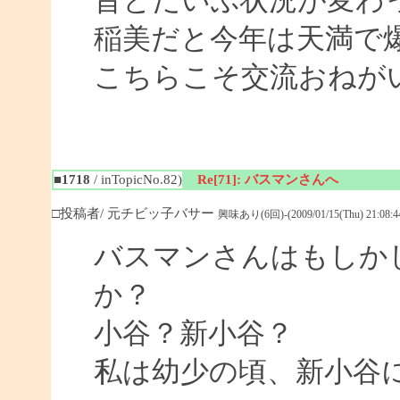
昔とだいぶ状況が変わ
稲美だと今年は天満で
こちらこそ交流おねがいし
■1718
/ inTopicNo.82)
Re[71]: バスマンさんへ
□投稿者/ 元チビッ子バサー
興味あり(6回)-(2009/01/15(Thu) 21:08:4
バスマンさんはもしか
か？
小谷？新小谷？
私は幼少の頃、新小谷