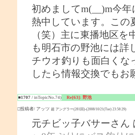
初めましてm(__)m
熱中しています。この
（笑）主に東播地区を
も明石市の野池には詳
チウオ釣りも面白くな
したら情報交換でもお
■1707
/ inTopicNo.74)
Re[63]: 野池
□投稿者/ アッツ
超 アングラー(281回)-(2008/10/21(Tue) 23:58:29)
元チビッ子バサーさん