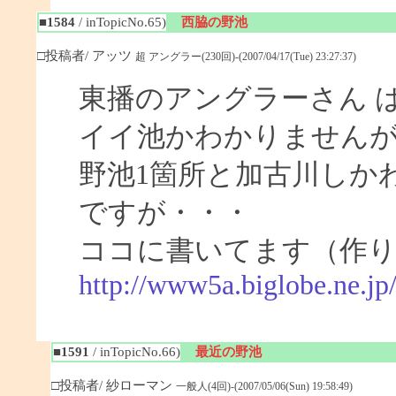
■1584
/ inTopicNo.65)
西脇の野池
□投稿者/ アッツ
超 アングラー(230回)-(2007/04/17(Tue) 23:27:37)
東播のアングラーさん 
イイ池かわかりません
野池1箇所と加古川しか
ですが・・・
ココに書いてます（作
http://www5a.biglobe.ne.j
■1591
/ inTopicNo.66)
最近の野池
□投稿者/ 紗ローマン
一般人(4回)-(2007/05/06(Sun) 19:58:49)