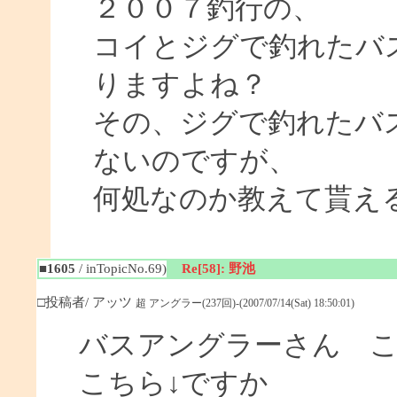
２００７釣行の、
コイとジグで釣れたバ
りますよね？
その、ジグで釣れたバ
ないのですが、
何処なのか教えて貰え
■1605
/ inTopicNo.69)
Re[58]: 野池
□投稿者/ アッツ
超 アングラー(237回)-(2007/07/14(Sat) 18:50:01)
バスアングラーさん 
こちら↓ですか