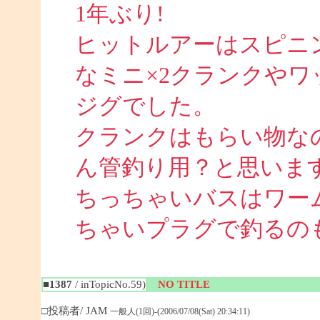
1年ぶり!
ヒットルアーはスピニ
なミニ×2クランクや
ジグでした。
クランクはもらい物な
ん管釣り用？と思いま
ちっちゃいバスはワー
ちゃいプラグで釣るのも面
■1387
/ inTopicNo.59)
NO TITLE
□投稿者/ JAM
一般人(1回)-(2006/07/08(Sat) 20:34:11)