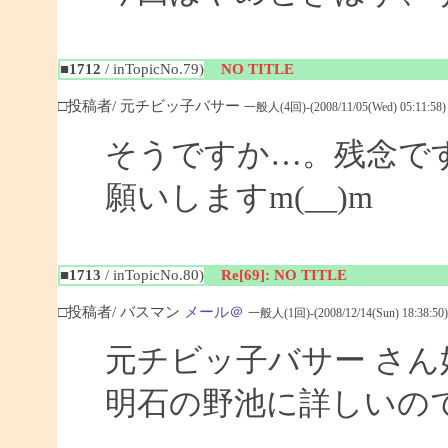
■1712
/ inTopicNo.79)
NO TITLE
□投稿者/ 元チビッ子バサー
一般人(4回)-(2008/11/05(Wed) 05:11:58)
そうですか…。残念で
願いしますm(__)m
■1713
/ inTopicNo.80)
Re[69]: NO TITLE
□投稿者/ バスマン
メール＠
一般人(1回)-(2008/12/14(Sun) 18:38:50)
元チビッ子バサー さ
明石の野池に詳しいの