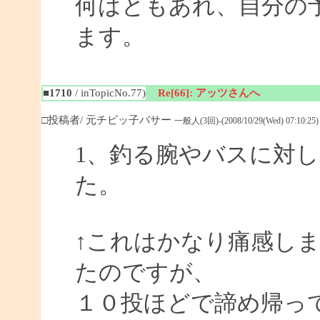
何はともあれ、自分の予
ます。
■1710
/ inTopicNo.77)
Re[66]: アッツさんへ
□投稿者/ 元チビッ子バサー
一般人(3回)-(2008/10/29(Wed) 07:10:25)
1、釣る腕やバスに対
た。
↑これはかなり痛感し
たのですが、
１０投ほどで諦め帰っ