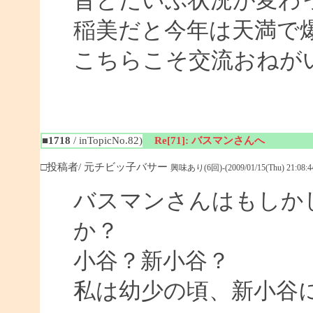
昔とだいぶ状況が変わ
稲美だと今年は天満で
こちらこそ交流おねがいし
■1718
/ inTopicNo.82)
Re[71]: バスマンさんへ
□投稿者/ 元チビッ子バサー
興味あり(6回)-(2009/01/15(Thu) 21:08:4
バスマンさんはもしか
か？
小谷？新小谷？
私は幼少の頃、新小谷