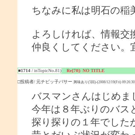
ちなみに私は明石の稲
よろしければ、情報交
仲良くしてください。
■1714
/ inTopicNo.81)
Re[70]: NO TITLE
□投稿者/ 元チビッ子バサー
興味あり(5回)-(2008/12/19(Fri) 09:26:30
バスマンさんはじめま
今年は８年ぶりのバス
探り探りの１年でした