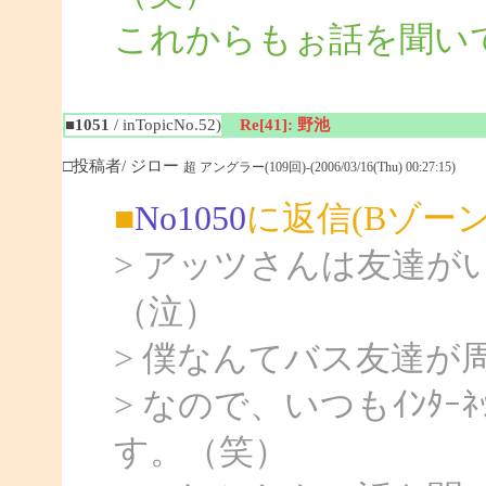
これからもぉ話を聞いて
■1051
/ inTopicNo.52)
Re[41]: 野池
□投稿者/ ジロー
超 アングラー(109回)-(2006/03/16(Thu) 00:27:15)
■
No1050
に返信(Bゾー
> アッツさんは友達
（泣）
> 僕なんてバス友達が
> なので、いつもｲﾝﾀ
す。（笑）