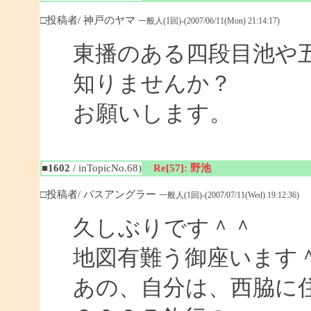
□投稿者/ 神戸のヤマ
一般人(1回)-(2007/06/11(Mon) 21:14:17)
東播のある四段目池や
知りませんか？
お願いします。
■1602
/ inTopicNo.68)
Re[57]: 野池
□投稿者/ バスアングラー
一般人(1回)-(2007/07/11(Wed) 19:12:36)
久しぶりです＾＾
地図有難う御座います
あの、自分は、西脇に