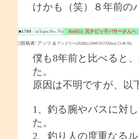
けかも（笑）８年前の
■1709
/ inTopicNo.76)
Re[65]: 元チビッ子バサーさんへ
□投稿者/ アッツ
超 アングラー(282回)-(2008/10/27(Mon) 23:48:59)
僕も8年前と比べると
た。
原因は不明ですが、以
1、釣る腕やバスに対
た。
2、釣り人の度重なる