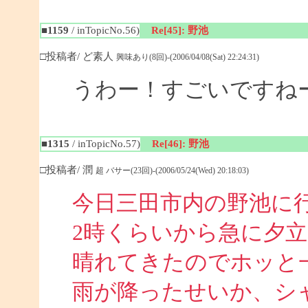
■1159
/ inTopicNo.56)
Re[45]: 野池
□投稿者/ ど素人
興味あり(8回)-(2006/04/08(Sat) 22:24:31)
うわー！すごいですね
■1315
/ inTopicNo.57)
Re[46]: 野池
□投稿者/ 潤
超 バサー(23回)-(2006/05/24(Wed) 20:18:03)
今日三田市内の野池に
2時くらいから急に夕
晴れてきたのでホッと
雨が降ったせいか、シ