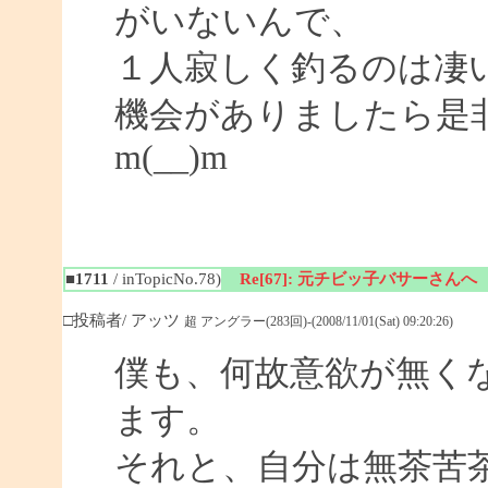
がいないんで、
１人寂しく釣るのは凄
機会がありましたら是
m(__)m
■1711
/ inTopicNo.78)
Re[67]: 元チビッ子バサーさんへ
□投稿者/ アッツ
超 アングラー(283回)-(2008/11/01(Sat) 09:20:26)
僕も、何故意欲が無く
ます。
それと、自分は無茶苦