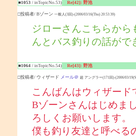
■1053
/ inTopicNo.53)
Re[42]: 野池
□投稿者/ Bゾーン
一般人(3回)-(2006/03/16(Thu) 20:53:39)
ジローさんこちらから
んとバス釣りの話がで
■1064
/ inTopicNo.54)
Re[43]: 野池
□投稿者/ ウィザード
メール＠
超 アングラー(171回)-(2006/03/19(Sun
こんばんはウィザード
Bゾーンさんはじめま
ろしくお願いします。
僕も釣り友達と呼べる