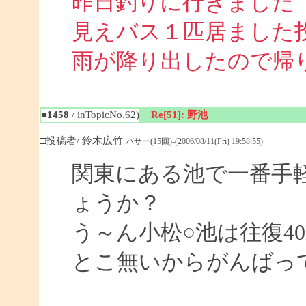
昨日釣りに行きました
見えバス１匹居ました
雨が降り出したので帰
■1458
/ inTopicNo.62)
Re[51]: 野池
□投稿者/ 鈴木広竹
バサー(15回)-(2006/08/11(Fri) 19:58:55)
関東にある池で一番手
ょうか？
う～ん小松○池は往復4
とこ無いからがんばっ