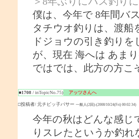
＞8年ぶりにバス釣り
僕は、今年で 8年間バ
タチウオ釣りは、渡船
ドジョウの引き釣りを
が、現在 海へは あま
ではでは、此方の方こ
■1708
/ inTopicNo.75)
アッツさんへ
□投稿者/ 元チビッ子バサー
一般人(2回)-(2008/10/24(Fri) 00:02:34)
今年の秋はどんな感じ
りスレたというか釣れ