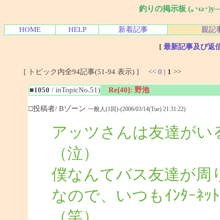
釣りの掲示板 (｡･ω･)
HOME
HELP
新着記事
親記
[
最新記事及び返
[ トピック内全94記事(51-94 表示) ]
<<
0
|
1
>>
■1050
/ inTopicNo.51)
Re[40]: 野池
□投稿者/ Bゾーン
一般人(1回)-(2006/03/14(Tue) 21:31:22)
アッツさんは友達がい
（泣）
僕なんてバス友達が周
なので、いつもｲﾝﾀｰﾈ
（笑）