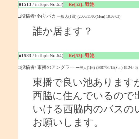
■1513
/ inTopicNo.63)
Re[52]: 野池
□投稿者/ 釣りバカ
一般人(1回)-(2006/11/06(Mon) 18:03:03)
誰か居ます？
■1583
/ inTopicNo.64)
Re[53]: 野池
□投稿者/ 東播のアングラー
一般人(1回)-(2007/04/15(Sun) 19:24:46)
東播で良い池あります
西脇に住んでいるので
いける西脇内のバスの
お願いします。