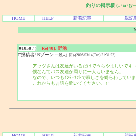
釣りの掲示板 (｡･ω･)
HOME
HELP
新着記事
親記
■1050
/ )
Re[40]: 野池
□投稿者/ Bゾーン
一般人(1回)-(2006/03/14(Tue) 21:31:22)
アッツさんは友達がいるだけでうらやましいです
僕なんてバス友達が周りに一人もいません。
なので、いつもｲﾝﾀｰﾈｯﾄで寂しさを紛らわしてい
これからもぉ話を聞いてください。↑↑
HOME
HELP
新着記事
親記