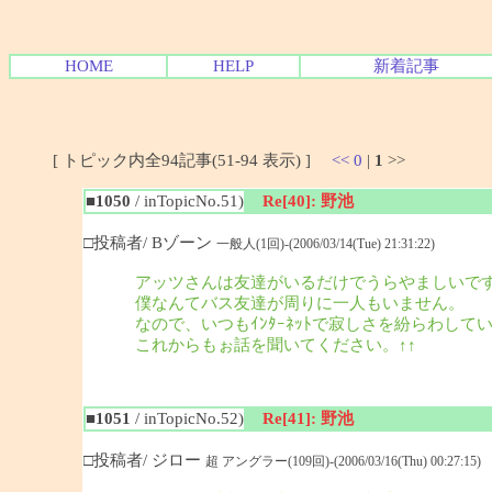
HOME
HELP
新着記事
[ トピック内全94記事(51-94 表示) ]
<<
0
|
1
>>
■1050
/ inTopicNo.51)
Re[40]: 野池
□投稿者/ Bゾーン
一般人(1回)-(2006/03/14(Tue) 21:31:22)
アッツさんは友達がいるだけでうらやましいで
僕なんてバス友達が周りに一人もいません。
なので、いつもｲﾝﾀｰﾈｯﾄで寂しさを紛らわして
これからもぉ話を聞いてください。↑↑
■1051
/ inTopicNo.52)
Re[41]: 野池
□投稿者/ ジロー
超 アングラー(109回)-(2006/03/16(Thu) 00:27:15)