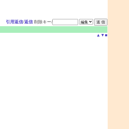
引用返信
/
返信
削除キー/
▲
▼
■