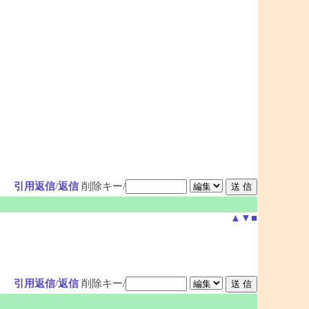
引用返信
/
返信
削除キー/
▲
▼
■
引用返信
/
返信
削除キー/