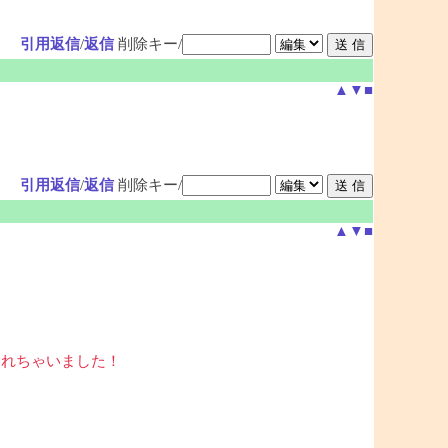
引用返信
/
返信
削除キー/
▲
▼
■
引用返信
/
返信
削除キー/
▲
▼
■
釣れちゃいました！