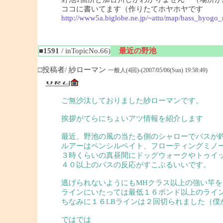
ココに書いてます（作りたてホヤホヤです
http://www5a.biglobe.ne.jp/~attu/map/bass_hyogo_
■1591
/ inTopicNo.66)
最近の野池
□投稿者/ 紗ローマン
一般人(4回)-(2007/05/06(Sun) 19:58:49)
ご無沙汰しておりました紗ローマンです。
挨拶がてらにちょいアツ情報を紹介します
最近、野池の風の当たる側のシャローでバスが
ルアーはペンシルベイト、フローティングミノ
３時くらいの真昼間にドッグウォークやトゥイ
４０以上のバスの反応がすこぶるいいです。
逃げられないようにもMHクラス以上の強い竿を
ラインにいたっては最低１６ポンド以上のライ
ちなみに１６LBラインは２回切られました（僕
ではでは