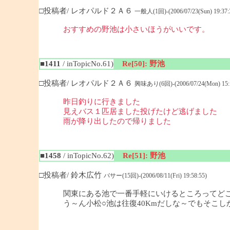
□投稿者/ レオパルド２Ａ６
一般人(1回)-(2006/07/23(Sun) 19:37:
おすすめの野池は小さ
■1411
/ inTopicNo.61)
Re[50]: 野池
□投稿者/ レオパルド２Ａ６
興味あり(6回)-(2006/07/24(Mon) 15:1
昨日釣りに行きました
見えバス１匹居ました投げたけど逃げました
雨が降り出したので帰りました
■1458
/ inTopicNo.62)
Re[51]: 野池
□投稿者/ 鈴木広竹
バサー(15回)-(2006/08/11(Fri) 19:58:55)
関東にある池で一番手軽にいけるところってど
う～ん小松○池は往復40Kmだしな～でもそこ