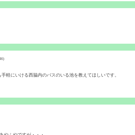
46)
も手軽にいける西脇内のバスのいる池を教えてほしいです。
あやふやですが・・・