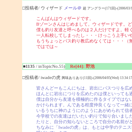
□投稿者/ ウィザード
メール＠
超 アングラー(171回)-(2006/03/19(
こんばんはウィザードです。
Bゾーンさんはじめまして。ウィザードです。
僕も釣り友達と呼べるのは２人だけですよ。軽
一人転校してしまったし・・・けっこう上手い
もうちょっとバス釣り教広めなくては・・・（
ではでは～
■1135
/ inTopicNo.55)
Re[44]: 野池
□投稿者/ iwadeの虎
興味ありあり(11回)-(2006/04/05(Wed) 13:34:17
皆さんどーもこんにちは、岩出にバスつりを広
ほんとに岩出につりを広めたのは僕といっても
僕は自分から友達を積極的に作るタイプではない
かけられます。んである程度仲良くなって一緒に
いるうちに神のようにのようにあがめられて信
今学校での友達はだいたい釣りで知り合いました
たりと、自分の知らないところで自分の名前が
ちなみに「Iwadeの虎」は、もとは中学のテ