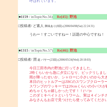
呼ばれています。
■1159
/ inTopicNo.56)
Re[45]: 野池
□投稿者/ ど素人
興味あり(8回)-(2006/04/08(Sat) 22:24:31)
うわー！すごいですねー！話題の中心ですね！
■1315
/ inTopicNo.57)
Re[46]: 野池
□投稿者/ 潤
超 バサー(23回)-(2006/05/24(Wed) 20:18:03)
今日三田市内の野池に行ってきました。
2時くらいから急に夕立になり、ビックリしま
雨が降ったせいか、シャローに小さいのから大
本日のヒットルアーはZBCのスワンプクローラ
スワンプのワッキーでは20cmくらいの小バス
めちゃくちゃ嬉しかったです！！(^-^)v
このダミキベイトというワーム、実は４インチカ
みなさんもお店で見つけたら使ってみてくださ