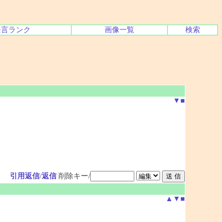
発言ランク
画像一覧
検索
▼
■
引用返信
/
返信
削除キー/
▲
▼
■