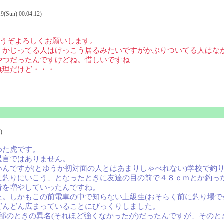
Sun) 00:04:12)
どうぞよろしくお願いします。
くかじってる人はけっこう居るみたいですがかぶりついてる人はな
やつだったんですけどね。惜しいですね
無理だけど・・・
)
めた虎です。
過言ではありません。
んですが(とゆうか初対面の人とはあまりしゃべれない)学校で釣
釣りにいこう、となったときに友達の目の前で４８ｃｍとか釣った
者を増やしていったんですね。
。しかもこの前電車の中で知らない上級生(おそらく前に釣り場で
どんどん広まっていることにびっくりしました。
ニス部のときの異名(それほど強くなかったが)だったんですが、その