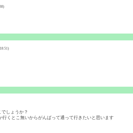
38)
いほうがいいです。
8:51)
こでしょうか？
しか行くとこ無いからがんばって通って行きたいと思います