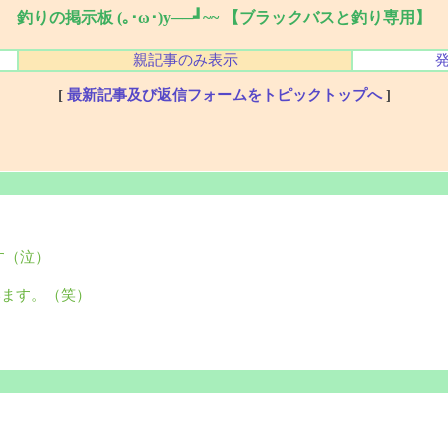
釣りの掲示板 (｡･ω･)y──┛~~ 【ブラックバスと釣り専用】
親記事のみ表示
[
最新記事及び返信フォームをトピックトップへ
]
す（泣）
います。（笑）