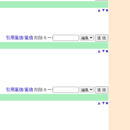
▲
▼
■
引用返信
/
返信
削除キー/
▲
▼
■
引用返信
/
返信
削除キー/
▲
▼
■