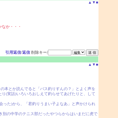
▲
▼
■
かなか・・・
引用返信
/
返信
削除キー/
▲
▼
■
りの本とか読んでると「バス釣りすんの？」とよく声を
り(実話)いろいろおしえて釣らせてあげたりと、して
会った)から、「君釣りうまい子よなあ」と声かけられ
とき別の中学のテニス部だったやつらからはいまだに虎で