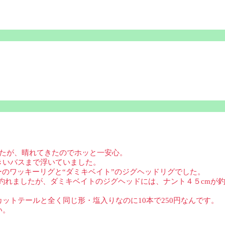
したが、晴れてきたのでホッと一安心。
きいバスまで浮いていました。
ーのワッキーリグと“ダミキベイト”のジグヘッドリグでした。
が釣れましたが、ダミキベイトのジグヘッドには、ナント４５cmが
ットテールと全く同じ形・塩入りなのに10本で250円なんです。
い。