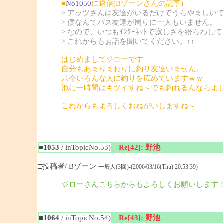
■
No1050
に返信(Bゾーンさんの記事)
> アッツさんは友達がいるだけでうらやましい
> 僕なんてバス友達が周りに一人もいません。
> なので、いつもｲﾝﾀｰﾈｯﾄで寂しさを紛らわし
> これからもぉ話を聞いてください。↑↑
はじめましてジローです
自分もあまりまわりに釣り友達いません。
只今いろんな人に釣りを広めていますｗｗ
池に一時間はキツイすね～でも釣れるんならよ
これからもよろしくおねがいしますね～
■1053
/ inTopicNo.53)
Re[42]: 野池
□投稿者/ Bゾーン
一般人(3回)-(2006/03/16(Thu) 20:53:39)
ジローさんこちらからもよろしくお願いします
■1064
/ inTopicNo.54)
Re[43]: 野池