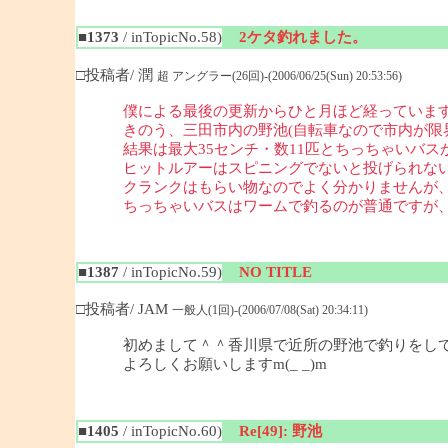
■1373
/ inTopicNo.58)
2ケタ釣れました。
□投稿者/ 潤
超 アングラー(26回)-(2006/06/25(Sun) 20:53:56)
僕による最後の更新からひと月ほど経っていま
きのう、三田市内の野池(自転車なので市内が限界
結果は最大35センチ・数11匹とちっちゃいバス
ヒットルアーはスピニングでないと投げられない
クランクはもらい物なのでよく分かりませんが
ちっちゃいバスはワームで釣るのが普通ですが、ち
■1387
/ inTopicNo.59)
NO TITLE
□投稿者/ JAM
一般人(1回)-(2006/07/08(Sat) 20:34:11)
初めまして＾＾香川県で近所の野池で釣りをし
よろしくお願いしますm(_ _)m
■1405
/ inTopicNo.60)
Re[49]: 野池