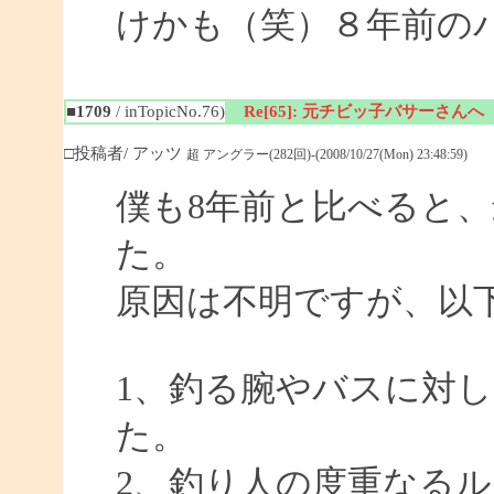
けかも（笑）８年前の
■1709
/ inTopicNo.76)
Re[65]: 元チビッ子バサーさんへ
□投稿者/ アッツ
超 アングラー(282回)-(2008/10/27(Mon) 23:48:59)
僕も8年前と比べると
た。
原因は不明ですが、以
1、釣る腕やバスに対
た。
2、釣り人の度重なる