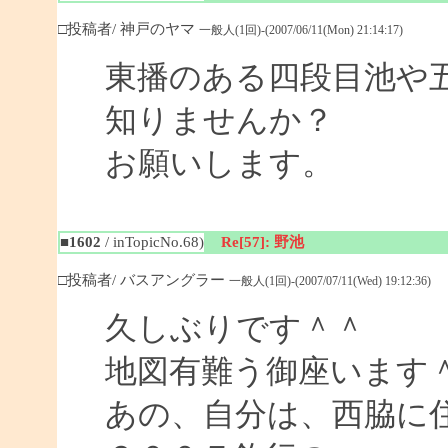
□投稿者/ 神戸のヤマ
一般人(1回)-(2007/06/11(Mon) 21:14:17)
東播のある四段目池や
知りませんか？
お願いします。
■1602
/ inTopicNo.68)
Re[57]: 野池
□投稿者/ バスアングラー
一般人(1回)-(2007/07/11(Wed) 19:12:36)
久しぶりです＾＾
地図有難う御座います
あの、自分は、西脇に