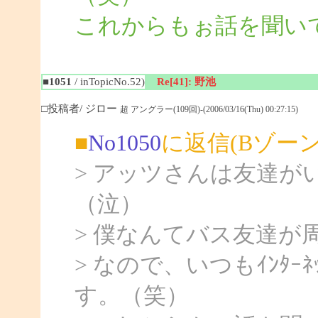
これからもぉ話を聞いて
■1051
/ inTopicNo.52)
Re[41]: 野池
□投稿者/ ジロー
超 アングラー(109回)-(2006/03/16(Thu) 00:27:15)
■
No1050
に返信(Bゾー
> アッツさんは友達
（泣）
> 僕なんてバス友達が
> なので、いつもｲﾝﾀ
す。（笑）