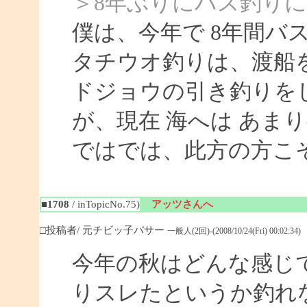
＞8年ぶりにバス釣り
僕は、今年で 8年間バ
タチウオ釣りは、渡船
ドジョウの引き釣りを
が、現在 海へは あま
ではでは、此方の方こ
■1708
/ inTopicNo.75)
アッツさんへ
□投稿者/ 元チビッ子バサー
一般人(2回)-(2008/10/24(Fri) 00:02:34)
今年の秋はどんな感じ
りスレたというか釣れ