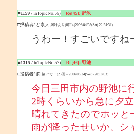
■1159
/ inTopicNo.56)
Re[45]: 野池
□投稿者/ ど素人
興味あり(8回)-(2006/04/08(Sat) 22:24:31)
うわー！すごいですね
■1315
/ inTopicNo.57)
Re[46]: 野池
□投稿者/ 潤
超 バサー(23回)-(2006/05/24(Wed) 20:18:03)
今日三田市内の野池に
2時くらいから急に夕
晴れてきたのでホッと
雨が降ったせいか、シ