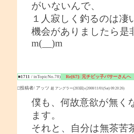
がいないんで、
１人寂しく釣るのは凄
機会がありましたら是
m(__)m
■1711
/ inTopicNo.78)
Re[67]: 元チビッ子バサーさんへ
□投稿者/ アッツ
超 アングラー(283回)-(2008/11/01(Sat) 09:20:26)
僕も、何故意欲が無く
ます。
それと、自分は無茶苦