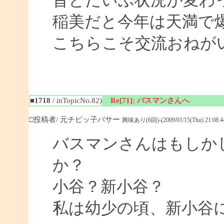
昔とだいぶ状況が変わ
稲美だと今年は天満で
こちらこそ交流おねがいし
■1718
/ inTopicNo.82)
Re[71]: バスマンさんへ
□投稿者/ 元チビッ子バサー
興味あり(6回)-(2009/01/15(Thu) 21:08:4
バスマンさんはもしか
か？
小谷？新小谷？
私は幼少の頃、新小谷