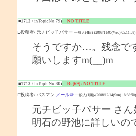
■1712
/ inTopicNo.79)
NO TITLE
□投稿者/ 元チビッ子バサー
一般人(4回)-(2008/11/05(Wed) 05:11:58)
そうですか…。残念で
願いしますm(__)m
■1713
/ inTopicNo.80)
Re[69]: NO TITLE
□投稿者/ バスマン
メール＠
一般人(1回)-(2008/12/14(Sun) 18:38:50)
元チビッ子バサー さ
明石の野池に詳しいの