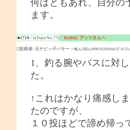
何はともあれ、自分の予
ます。
■1710
/ inTopicNo.77)
Re[66]: アッツさんへ
□投稿者/ 元チビッ子バサー
一般人(3回)-(2008/10/29(Wed) 07:10:25)
1、釣る腕やバスに対
た。
↑これはかなり痛感し
たのですが、
１０投ほどで諦め帰っ