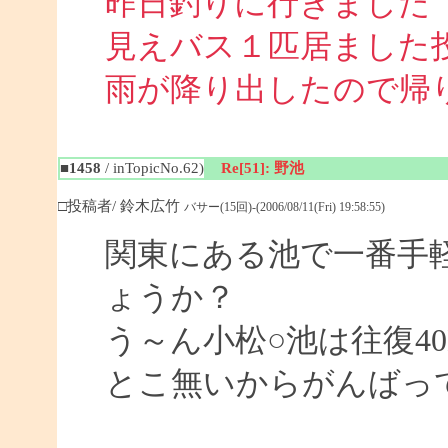
昨日釣りに行きました
見えバス１匹居ました
雨が降り出したので帰
■1458
/ inTopicNo.62)
Re[51]: 野池
□投稿者/ 鈴木広竹
バサー(15回)-(2006/08/11(Fri) 19:58:55)
関東にある池で一番手
ょうか？
う～ん小松○池は往復4
とこ無いからがんばっ