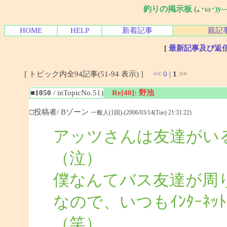
釣りの掲示板 (｡･ω･)
HOME
HELP
新着記事
親記
[
最新記事及び返
[ トピック内全94記事(51-94 表示) ]
<<
0
|
1
>>
■1050
/ inTopicNo.51)
Re[40]: 野池
□投稿者/ Bゾーン
一般人(1回)-(2006/03/14(Tue) 21:31:22)
アッツさんは友達がい
（泣）
僕なんてバス友達が周
なので、いつもｲﾝﾀｰﾈ
（笑）