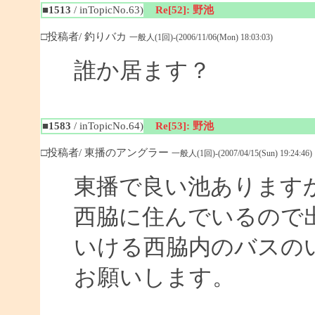
■1513
/ inTopicNo.63)
Re[52]: 野池
□投稿者/ 釣りバカ
一般人(1回)-(2006/11/06(Mon) 18:03:03)
誰か居ます？
■1583
/ inTopicNo.64)
Re[53]: 野池
□投稿者/ 東播のアングラー
一般人(1回)-(2007/04/15(Sun) 19:24:46)
東播で良い池あります
西脇に住んでいるので
いける西脇内のバスの
お願いします。