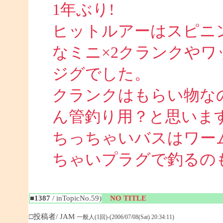
1年ぶり!
ヒットルアーはスピニ
なミニ×2クランクや
ジグでした。
クランクはもらい物な
ん管釣り用？と思いま
ちっちゃいバスはワー
ちゃいプラグで釣るのも面
■1387
/ inTopicNo.59)
NO TITLE
□投稿者/ JAM
一般人(1回)-(2006/07/08(Sat) 20:34:11)