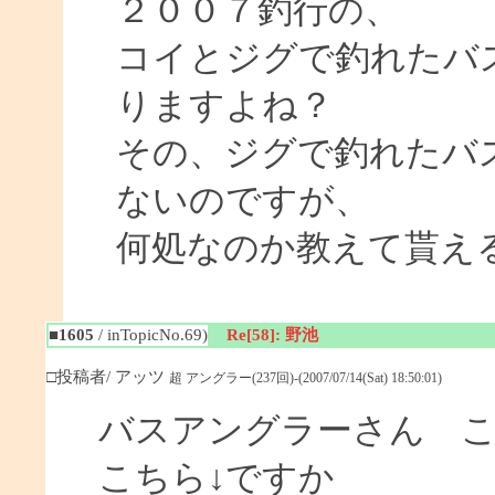
２００７釣行の、
コイとジグで釣れたバ
りますよね？
その、ジグで釣れたバ
ないのですが、
何処なのか教えて貰え
■1605
/ inTopicNo.69)
Re[58]: 野池
□投稿者/ アッツ
超 アングラー(237回)-(2007/07/14(Sat) 18:50:01)
バスアングラーさん 
こちら↓ですか