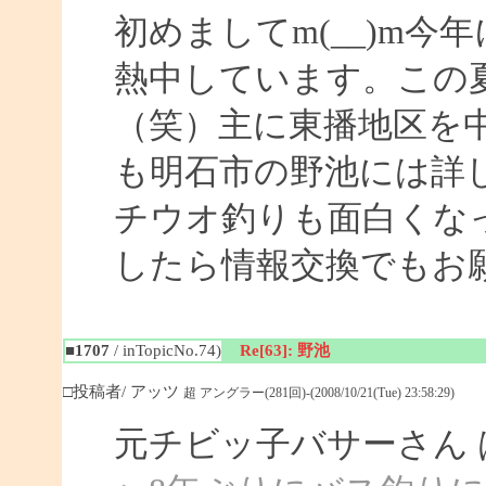
初めましてm(__)m
熱中しています。この
（笑）主に東播地区を
も明石市の野池には詳
チウオ釣りも面白くな
したら情報交換でもお
■1707
/ inTopicNo.74)
Re[63]: 野池
□投稿者/ アッツ
超 アングラー(281回)-(2008/10/21(Tue) 23:58:29)
元チビッ子バサーさん