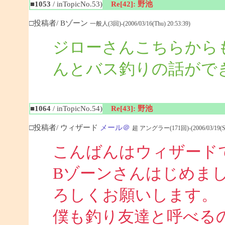
■1053
/ inTopicNo.53)
Re[42]: 野池
□投稿者/ Bゾーン
一般人(3回)-(2006/03/16(Thu) 20:53:39)
ジローさんこちらから
んとバス釣りの話がで
■1064
/ inTopicNo.54)
Re[43]: 野池
□投稿者/ ウィザード
メール＠
超 アングラー(171回)-(2006/03/19(Sun
こんばんはウィザード
Bゾーンさんはじめま
ろしくお願いします。
僕も釣り友達と呼べる