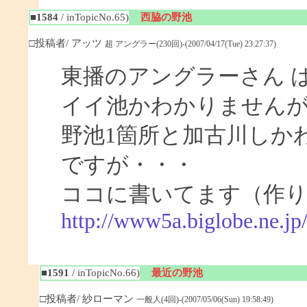
■1584
/ inTopicNo.65)
西脇の野池
□投稿者/ アッツ
超 アングラー(230回)-(2007/04/17(Tue) 23:27:37)
東播のアングラーさん 
イイ池かわかりません
野池1箇所と加古川しか
ですが・・・
ココに書いてます（作
http://www5a.biglobe.ne.j
■1591
/ inTopicNo.66)
最近の野池
□投稿者/ 紗ローマン
一般人(4回)-(2007/05/06(Sun) 19:58:49)