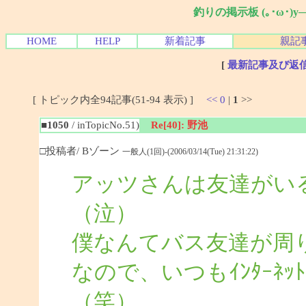
釣りの掲示板 (｡･ω･)
HOME
HELP
新着記事
親記
[
最新記事及び返
[ トピック内全94記事(51-94 表示) ]
<<
0
|
1
>>
■1050
/ inTopicNo.51)
Re[40]: 野池
□投稿者/ Bゾーン
一般人(1回)-(2006/03/14(Tue) 21:31:22)
アッツさんは友達がい
（泣）
僕なんてバス友達が周
なので、いつもｲﾝﾀｰﾈ
（笑）