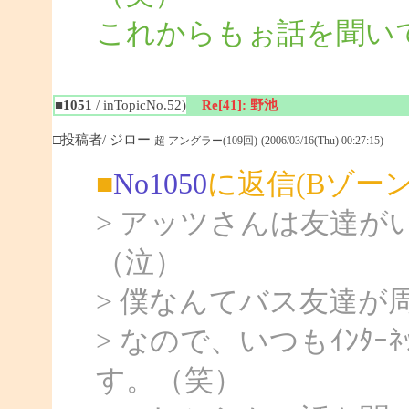
これからもぉ話を聞いて
■1051
/ inTopicNo.52)
Re[41]: 野池
□投稿者/ ジロー
超 アングラー(109回)-(2006/03/16(Thu) 00:27:15)
■
No1050
に返信(Bゾー
> アッツさんは友達
（泣）
> 僕なんてバス友達が
> なので、いつもｲﾝﾀ
す。（笑）