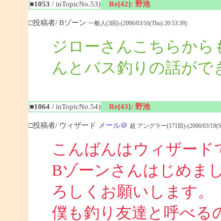
■1053
/ inTopicNo.53)
Re[42]: 野池
□投稿者/ Bゾーン
一般人(3回)-(2006/03/16(Thu) 20:53:39)
ジローさんこちらから
んとバス釣りの話がで
■1064
/ inTopicNo.54)
Re[43]: 野池
□投稿者/ ウィザード
メール＠
超 アングラー(171回)-(2006/03/19(Sun
こんばんはウィザード
Bゾーンさんはじめま
ろしくお願いします。
僕も釣り友達と呼べる