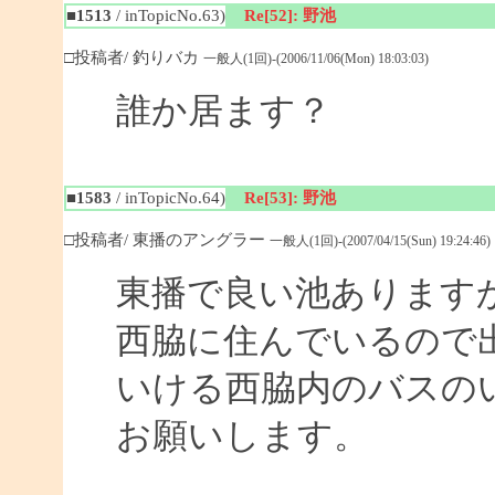
■1513
/ inTopicNo.63)
Re[52]: 野池
□投稿者/ 釣りバカ
一般人(1回)-(2006/11/06(Mon) 18:03:03)
誰か居ます？
■1583
/ inTopicNo.64)
Re[53]: 野池
□投稿者/ 東播のアングラー
一般人(1回)-(2007/04/15(Sun) 19:24:46)
東播で良い池あります
西脇に住んでいるので
いける西脇内のバスの
お願いします。