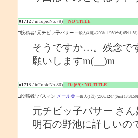
■1712
/ inTopicNo.79)
NO TITLE
□投稿者/ 元チビッ子バサー
一般人(4回)-(2008/11/05(Wed) 05:11:58)
そうですか…。残念で
願いしますm(__)m
■1713
/ inTopicNo.80)
Re[69]: NO TITLE
□投稿者/ バスマン
メール＠
一般人(1回)-(2008/12/14(Sun) 18:38:50)
元チビッ子バサー さ
明石の野池に詳しいの