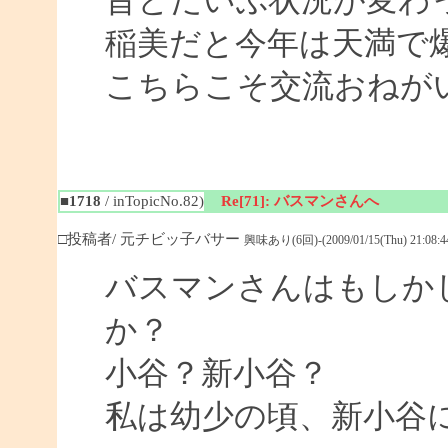
昔とだいぶ状況が変わ
稲美だと今年は天満で
こちらこそ交流おねがいし
■1718
/ inTopicNo.82)
Re[71]: バスマンさんへ
□投稿者/ 元チビッ子バサー
興味あり(6回)-(2009/01/15(Thu) 21:08:4
バスマンさんはもしか
か？
小谷？新小谷？
私は幼少の頃、新小谷