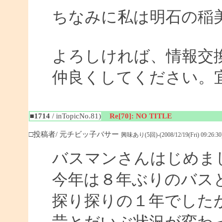
ちなみに私は明石の稲
よろしければ、情報交
仲良くしてください。
■1714
/ inTopicNo.81)
Re[70]: NO TITLE
□投稿者/ 元チビッ子バサー
興味あり(5回)-(2008/12/19(Fri) 09:26:30
バスマンさんはじめま
今年は８年ぶりのバス
探り探りの１年でした