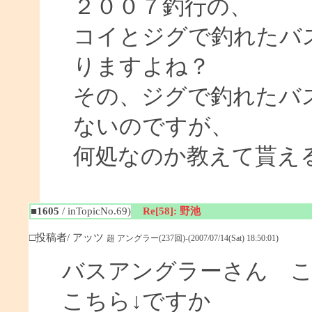
２００７釣行の、
コイとジグで釣れたバ
りますよね？
その、ジグで釣れたバ
ないのですが、
何処なのか教えて貰え
■1605
/ inTopicNo.69)
Re[58]: 野池
□投稿者/ アッツ
超 アングラー(237回)-(2007/07/14(Sat) 18:50:01)
バスアングラーさん 
こちら↓ですか