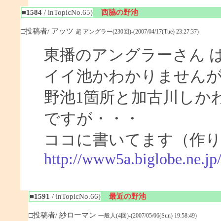
■1584
/ inTopicNo.65)
西脇の野池
□投稿者/ アッツ
超 アングラー(230回)-(2007/04/17(Tue) 23:27:37)
東播のアングラーさん 
イイ池かわかりません
野池1箇所と加古川しか
ですが・・・
ココに書いてます（作
http://www5a.biglobe.ne.j
■1591
/ inTopicNo.66)
最近の野池
□投稿者/ 紗ローマン
一般人(4回)-(2007/05/06(Sun) 19:58:49)