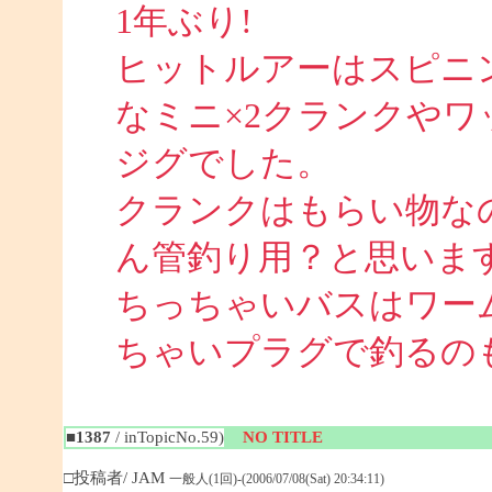
1年ぶり!
ヒットルアーはスピニ
なミニ×2クランクや
ジグでした。
クランクはもらい物な
ん管釣り用？と思いま
ちっちゃいバスはワー
ちゃいプラグで釣るのも面
■1387
/ inTopicNo.59)
NO TITLE
□投稿者/ JAM
一般人(1回)-(2006/07/08(Sat) 20:34:11)