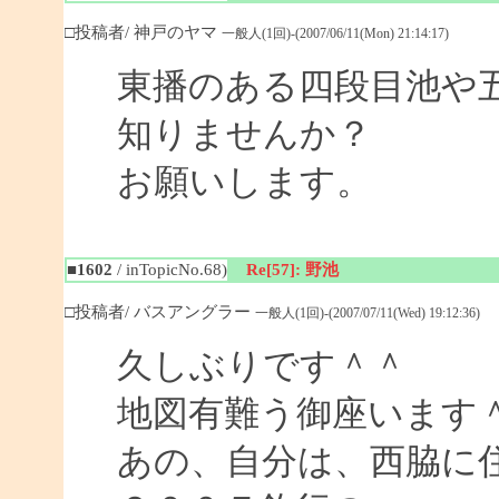
□投稿者/ 神戸のヤマ
一般人(1回)-(2007/06/11(Mon) 21:14:17)
東播のある四段目池や
知りませんか？
お願いします。
■1602
/ inTopicNo.68)
Re[57]: 野池
□投稿者/ バスアングラー
一般人(1回)-(2007/07/11(Wed) 19:12:36)
久しぶりです＾＾
地図有難う御座います
あの、自分は、西脇に