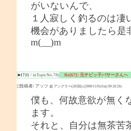
がいないんで、
１人寂しく釣るのは凄
機会がありましたら是
m(__)m
■1711
/ inTopicNo.78)
Re[67]: 元チビッ子バサーさんへ
□投稿者/ アッツ
超 アングラー(283回)-(2008/11/01(Sat) 09:20:26)
僕も、何故意欲が無く
ます。
それと、自分は無茶苦