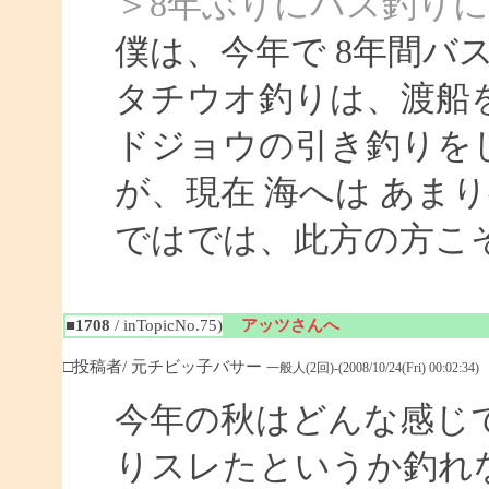
＞8年ぶりにバス釣り
僕は、今年で 8年間バ
タチウオ釣りは、渡船
ドジョウの引き釣りを
が、現在 海へは あま
ではでは、此方の方こ
■1708
/ inTopicNo.75)
アッツさんへ
□投稿者/ 元チビッ子バサー
一般人(2回)-(2008/10/24(Fri) 00:02:34)
今年の秋はどんな感じ
りスレたというか釣れ