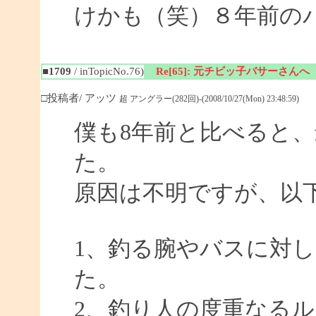
けかも（笑）８年前の
■1709
/ inTopicNo.76)
Re[65]: 元チビッ子バサーさんへ
□投稿者/ アッツ
超 アングラー(282回)-(2008/10/27(Mon) 23:48:59)
僕も8年前と比べると
た。
原因は不明ですが、以
1、釣る腕やバスに対
た。
2、釣り人の度重なる