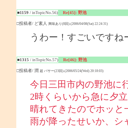
■1159
/ inTopicNo.56)
Re[45]: 野池
□投稿者/ ど素人
興味あり(8回)-(2006/04/08(Sat) 22:24:31)
うわー！すごいですね
■1315
/ inTopicNo.57)
Re[46]: 野池
□投稿者/ 潤
超 バサー(23回)-(2006/05/24(Wed) 20:18:03)
今日三田市内の野池に
2時くらいから急に夕
晴れてきたのでホッと
雨が降ったせいか、シ