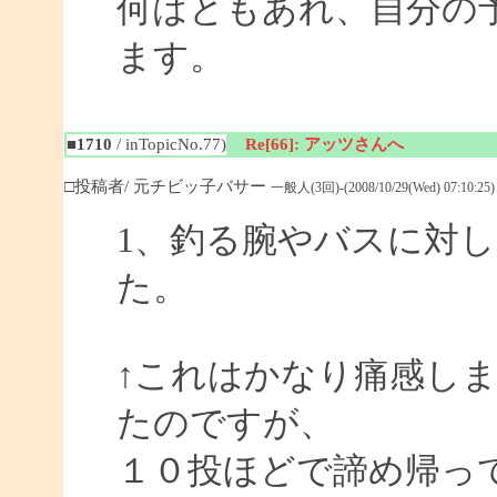
何はともあれ、自分の予
ます。
■1710
/ inTopicNo.77)
Re[66]: アッツさんへ
□投稿者/ 元チビッ子バサー
一般人(3回)-(2008/10/29(Wed) 07:10:25)
1、釣る腕やバスに対
た。
↑これはかなり痛感し
たのですが、
１０投ほどで諦め帰っ