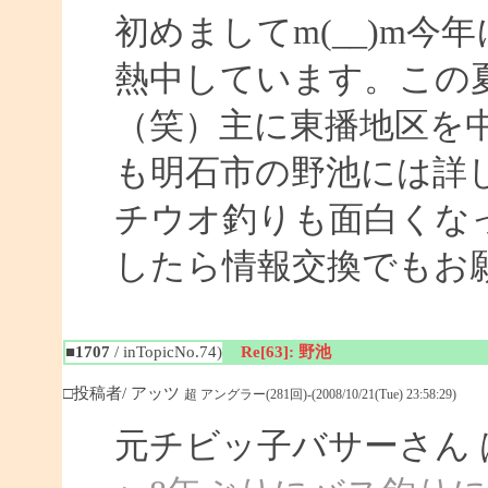
初めましてm(__)m
熱中しています。この
（笑）主に東播地区を
も明石市の野池には詳
チウオ釣りも面白くな
したら情報交換でもお
■1707
/ inTopicNo.74)
Re[63]: 野池
□投稿者/ アッツ
超 アングラー(281回)-(2008/10/21(Tue) 23:58:29)
元チビッ子バサーさん