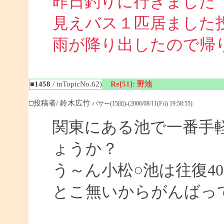
昨日釣りに行きました
見えバス１匹居ました
雨が降り出したので帰
■1458
/ inTopicNo.62)
Re[51]: 野池
□投稿者/ 鈴木広竹
バサー(15回)-(2006/08/11(Fri) 19:58:55)
関東にある池で一番手
ょうか？
う～ん小松○池は往復4
とこ無いからがんばっ