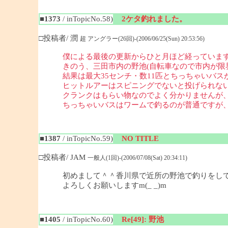
■1373
/ inTopicNo.58)
2ケタ釣れました。
□投稿者/ 潤
超 アングラー(26回)-(2006/06/25(Sun) 20:53:56)
僕による最後の更新からひと月ほど経っていま
きのう、三田市内の野池(自転車なので市内が限界
結果は最大35センチ・数11匹とちっちゃいバス
ヒットルアーはスピニングでないと投げられない
クランクはもらい物なのでよく分かりませんが
ちっちゃいバスはワームで釣るのが普通ですが、ち
■1387
/ inTopicNo.59)
NO TITLE
□投稿者/ JAM
一般人(1回)-(2006/07/08(Sat) 20:34:11)
初めまして＾＾香川県で近所の野池で釣りをし
よろしくお願いしますm(_ _)m
■1405
/ inTopicNo.60)
Re[49]: 野池