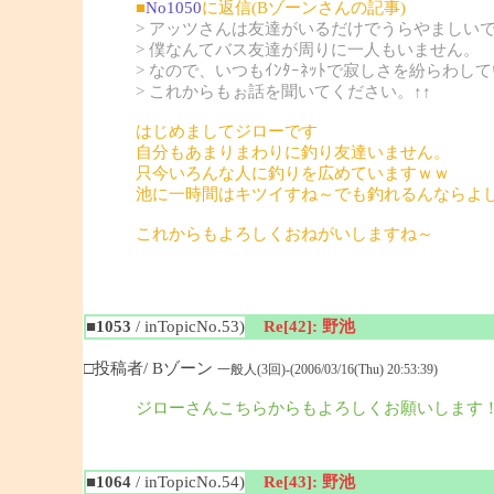
■
No1050
に返信(Bゾーンさんの記事)
> アッツさんは友達がいるだけでうらやましい
> 僕なんてバス友達が周りに一人もいません。
> なので、いつもｲﾝﾀｰﾈｯﾄで寂しさを紛らわし
> これからもぉ話を聞いてください。↑↑
はじめましてジローです
自分もあまりまわりに釣り友達いません。
只今いろんな人に釣りを広めていますｗｗ
池に一時間はキツイすね～でも釣れるんならよ
これからもよろしくおねがいしますね～
■1053
/ inTopicNo.53)
Re[42]: 野池
□投稿者/ Bゾーン
一般人(3回)-(2006/03/16(Thu) 20:53:39)
ジローさんこちらからもよろしくお願いします
■1064
/ inTopicNo.54)
Re[43]: 野池