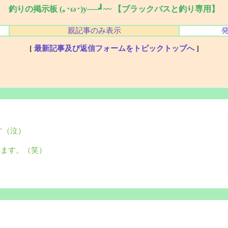
釣りの掲示板 (｡･ω･)y──┛~~ 【ブラックバスと釣り専用】
親記事のみ表示
[
最新記事及び返信フォームをトピックトップへ
]
す（泣）
います。（笑）