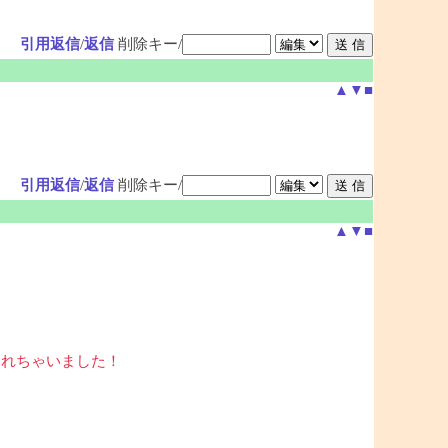
引用返信
/
返信
削除キー/
▲
▼
■
引用返信
/
返信
削除キー/
▲
▼
■
釣れちゃいました！