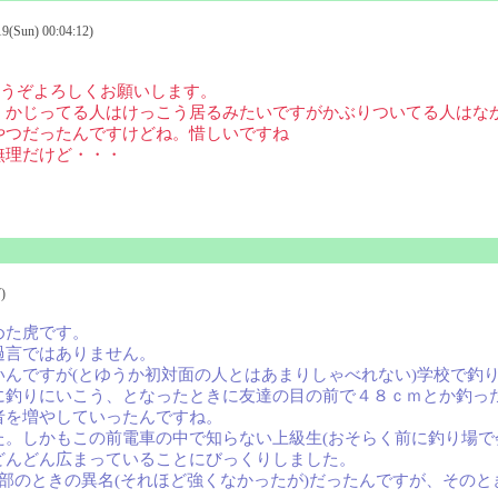
Sun) 00:04:12)
どうぞよろしくお願いします。
くかじってる人はけっこう居るみたいですがかぶりついてる人はな
やつだったんですけどね。惜しいですね
無理だけど・・・
)
めた虎です。
過言ではありません。
んですが(とゆうか初対面の人とはあまりしゃべれない)学校で釣
釣りにいこう、となったときに友達の目の前で４８ｃｍとか釣った
者を増やしていったんですね。
。しかもこの前電車の中で知らない上級生(おそらく前に釣り場で
どんどん広まっていることにびっくりしました。
ニス部のときの異名(それほど強くなかったが)だったんですが、その