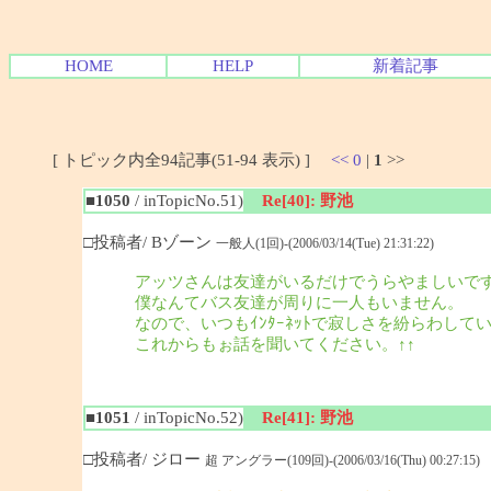
HOME
HELP
新着記事
[ トピック内全94記事(51-94 表示) ]
<<
0
|
1
>>
■1050
/ inTopicNo.51)
Re[40]: 野池
□投稿者/ Bゾーン
一般人(1回)-(2006/03/14(Tue) 21:31:22)
アッツさんは友達がいるだけでうらやましいで
僕なんてバス友達が周りに一人もいません。
なので、いつもｲﾝﾀｰﾈｯﾄで寂しさを紛らわして
これからもぉ話を聞いてください。↑↑
■1051
/ inTopicNo.52)
Re[41]: 野池
□投稿者/ ジロー
超 アングラー(109回)-(2006/03/16(Thu) 00:27:15)