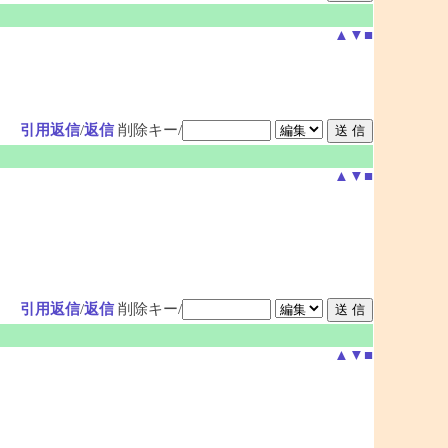
▲
▼
■
引用返信
/
返信
削除キー/
▲
▼
■
引用返信
/
返信
削除キー/
▲
▼
■