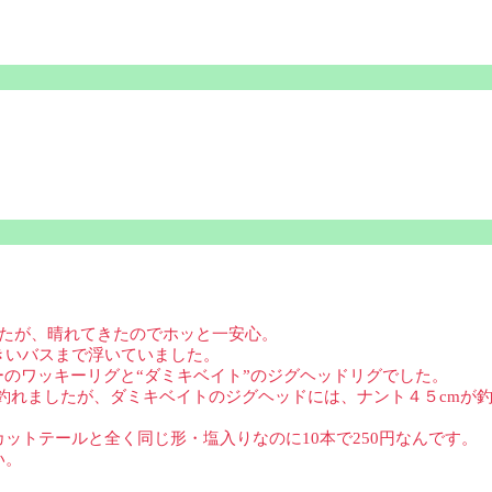
したが、晴れてきたのでホッと一安心。
きいバスまで浮いていました。
ーのワッキーリグと“ダミキベイト”のジグヘッドリグでした。
が釣れましたが、ダミキベイトのジグヘッドには、ナント４５cmが
ットテールと全く同じ形・塩入りなのに10本で250円なんです。
い。