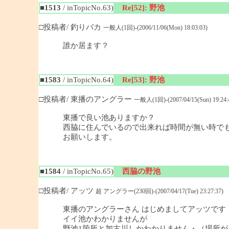
■1513
/ inTopicNo.63)
Re[52]: 野池
□投稿者/ 釣りバカ
一般人(1回)-(2006/11/06(Mon) 18:03:03)
誰か居ます？
■1583
/ inTopicNo.64)
Re[53]: 野池
□投稿者/ 東播のアングラー
一般人(1回)-(2007/04/15(Sun) 19:24:
東播で良い池ありますか？
西脇に住んでいるので出来れば時間が無い時で
お願いします。
■1584
/ inTopicNo.65)
西脇の野池
□投稿者/ アッツ
超 アングラー(230回)-(2007/04/17(Tue) 23:27:37)
東播のアングラーさん はじめましてアッツです
イイ池かわかりませんが
野池1箇所と加古川しかわかりません・（場所が