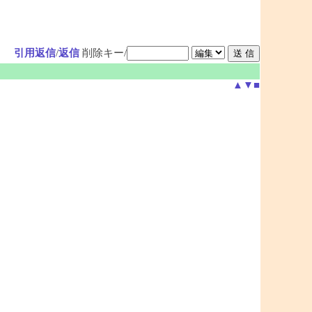
引用返信
/
返信
削除キー/
▲
▼
■