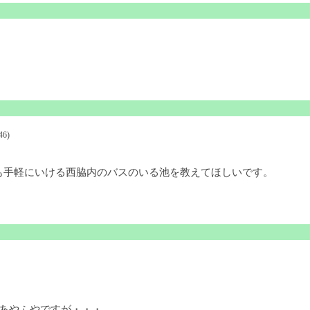
46)
も手軽にいける西脇内のバスのいる池を教えてほしいです。
あやふやですが・・・