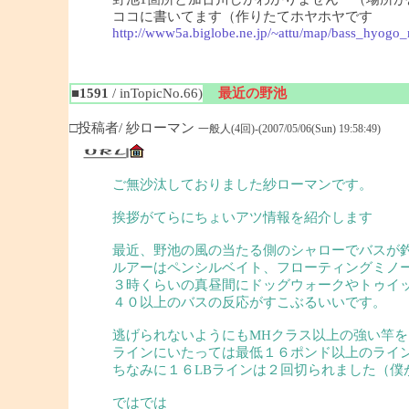
ココに書いてます（作りたてホヤホヤです
http://www5a.biglobe.ne.jp/~attu/map/bass_hyogo_
■1591
/ inTopicNo.66)
最近の野池
□投稿者/ 紗ローマン
一般人(4回)-(2007/05/06(Sun) 19:58:49)
ご無沙汰しておりました紗ローマンです。
挨拶がてらにちょいアツ情報を紹介します
最近、野池の風の当たる側のシャローでバスが
ルアーはペンシルベイト、フローティングミノ
３時くらいの真昼間にドッグウォークやトゥイ
４０以上のバスの反応がすこぶるいいです。
逃げられないようにもMHクラス以上の強い竿を
ラインにいたっては最低１６ポンド以上のライ
ちなみに１６LBラインは２回切られました（僕
ではでは