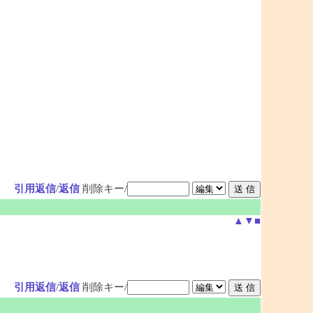
引用返信
/
返信
削除キー/
▲
▼
■
引用返信
/
返信
削除キー/