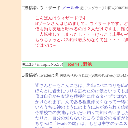
□投稿者/ ウィザード
メール＠
超 アングラー(171回)-(2006/03/19(
こんばんはウィザードです。
Bゾーンさんはじめまして。ウィザードです。
僕も釣り友達と呼べるのは２人だけですよ。軽
一人転校してしまったし・・・けっこう上手い
もうちょっとバス釣り教広めなくては・・・（
ではでは～
■1135
/ inTopicNo.55)
Re[44]: 野池
□投稿者/ iwadeの虎
興味ありあり(11回)-(2006/04/05(Wed) 13:34:17
皆さんどーもこんにちは、岩出にバスつりを広
ほんとに岩出につりを広めたのは僕といっても
僕は自分から友達を積極的に作るタイプではない
かけられます。んである程度仲良くなって一緒に
いるうちに神のようにのようにあがめられて信
今学校での友達はだいたい釣りで知り合いました
たりと、自分の知らないところで自分の名前が
ちなみに「Iwadeの虎」は、もとは中学のテ