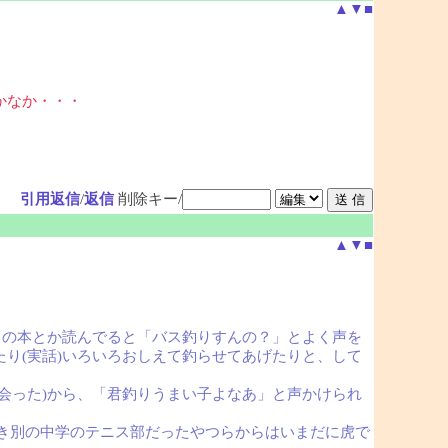
▲
▼
■
かなか・・・
引用返信
/
返信
削除キー/
▲
▼
■
りの本とか読んでると「バス釣りすんの？」とよく声を
り(実話)いろいろおしえて釣らせてあげたりと、して
会った)から、「君釣りうまい子よなあ」と声かけられ
とき別の中学のテニス部だったやつらからはいまだに虎で