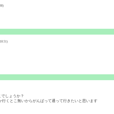
38)
いほうがいいです。
8:51)
こでしょうか？
しか行くとこ無いからがんばって通って行きたいと思います