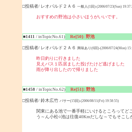
□投稿者/ レオパルド２Ａ６
一般人(1回)-(2006/07/23(Sun) 19:37:
おすすめの野池は小さ
■1411
/ inTopicNo.61)
Re[50]: 野池
□投稿者/ レオパルド２Ａ６
興味あり(6回)-(2006/07/24(Mon) 15:1
昨日釣りに行きました
見えバス１匹居ました投げたけど逃げました
雨が降り出したので帰りました
■1458
/ inTopicNo.62)
Re[51]: 野池
□投稿者/ 鈴木広竹
バサー(15回)-(2006/08/11(Fri) 19:58:55)
関東にある池で一番手軽にいけるところってど
う～ん小松○池は往復40Kmだしな～でもそこ