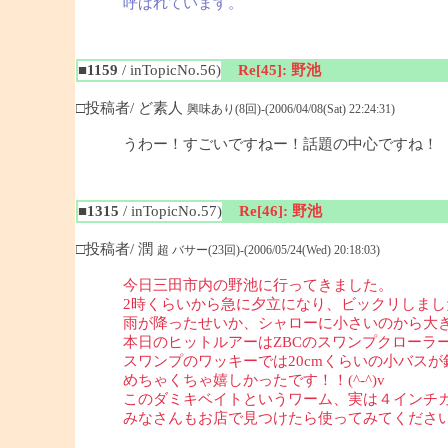
呼ばれています。
■1159
/ inTopicNo.56)
Re[45]: 野池
□投稿者/ ど素人
興味あり(8回)-(2006/04/08(Sat) 22:24:31)
うわー！すごいですねー！話題の中心ですね！
■1315
/ inTopicNo.57)
Re[46]: 野池
□投稿者/ 潤
超 バサー(23回)-(2006/05/24(Wed) 20:18:03)
今日三田市内の野池に行ってきました。
2時くらいから急に夕立になり、ビックリしま
雨が降ったせいか、シャローに小さいのから大
本日のヒットルアーはZBCのスワンプクローラ
スワンプのワッキーでは20cmくらいの小バス
めちゃくちゃ嬉しかったです！！(^-^)v
このダミキベイトというワーム、実は４インチカ
みなさんもお店で見つけたら使ってみてくださ