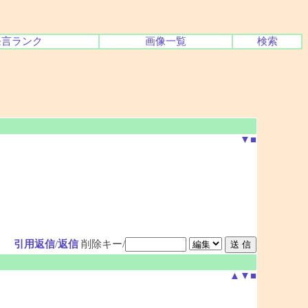
発言ランク
画像一覧
検索
▼
■
引用返信
/
返信
削除キー/
▲
▼
■