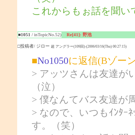
これからもぉ話を聞いて
■1051
/ inTopicNo.52)
Re[41]: 野池
□投稿者/ ジロー
超 アングラー(109回)-(2006/03/16(Thu) 00:27:15)
■
No1050
に返信(Bゾー
> アッツさんは友達
（泣）
> 僕なんてバス友達が
> なので、いつもｲﾝﾀ
す。（笑）