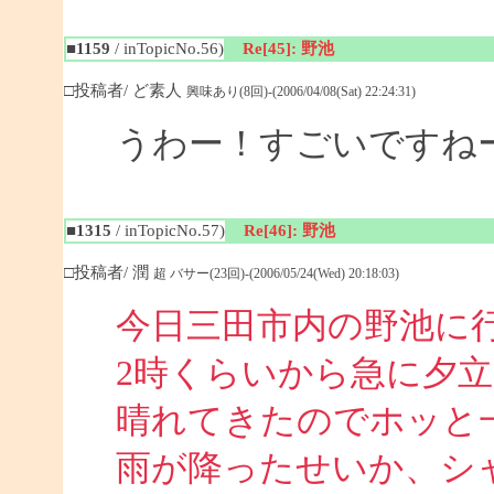
■1159
/ inTopicNo.56)
Re[45]: 野池
□投稿者/ ど素人
興味あり(8回)-(2006/04/08(Sat) 22:24:31)
うわー！すごいですね
■1315
/ inTopicNo.57)
Re[46]: 野池
□投稿者/ 潤
超 バサー(23回)-(2006/05/24(Wed) 20:18:03)
今日三田市内の野池に
2時くらいから急に夕
晴れてきたのでホッと
雨が降ったせいか、シ