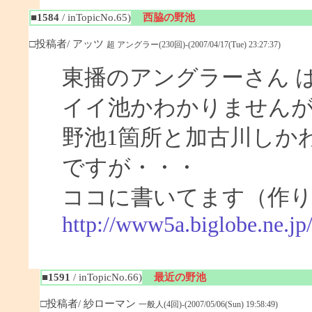
■1584
/ inTopicNo.65)
西脇の野池
□投稿者/ アッツ
超 アングラー(230回)-(2007/04/17(Tue) 23:27:37)
東播のアングラーさん 
イイ池かわかりません
野池1箇所と加古川しか
ですが・・・
ココに書いてます（作
http://www5a.biglobe.ne.j
■1591
/ inTopicNo.66)
最近の野池
□投稿者/ 紗ローマン
一般人(4回)-(2007/05/06(Sun) 19:58:49)