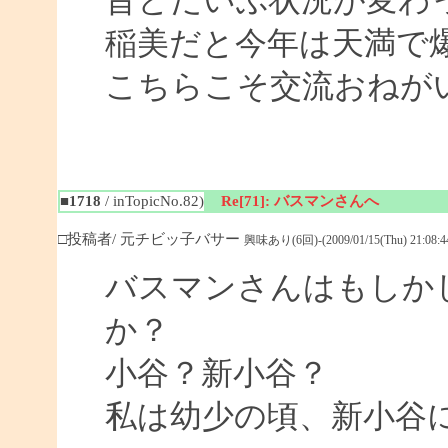
昔とだいぶ状況が変わ
稲美だと今年は天満で
こちらこそ交流おねがいし
■1718
/ inTopicNo.82)
Re[71]: バスマンさんへ
□投稿者/ 元チビッ子バサー
興味あり(6回)-(2009/01/15(Thu) 21:08:4
バスマンさんはもしか
か？
小谷？新小谷？
私は幼少の頃、新小谷