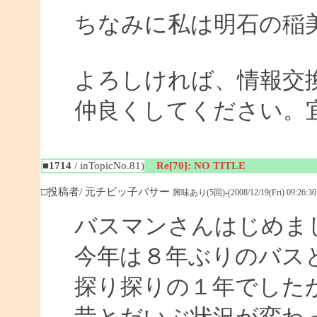
ちなみに私は明石の稲
よろしければ、情報交
仲良くしてください。
■1714
/ inTopicNo.81)
Re[70]: NO TITLE
□投稿者/ 元チビッ子バサー
興味あり(5回)-(2008/12/19(Fri) 09:26:30
バスマンさんはじめま
今年は８年ぶりのバス
探り探りの１年でした