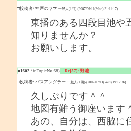
□投稿者/ 神戸のヤマ
一般人(1回)-(2007/06/11(Mon) 21:14:17)
東播のある四段目池や
知りませんか？
お願いします。
■1602
/ inTopicNo.68)
Re[57]: 野池
□投稿者/ バスアングラー
一般人(1回)-(2007/07/11(Wed) 19:12:36)
久しぶりです＾＾
地図有難う御座います
あの、自分は、西脇に