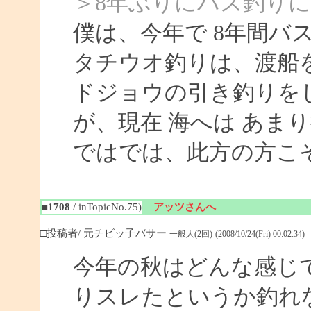
＞8年ぶりにバス釣り
僕は、今年で 8年間バ
タチウオ釣りは、渡船
ドジョウの引き釣りを
が、現在 海へは あま
ではでは、此方の方こ
■1708
/ inTopicNo.75)
アッツさんへ
□投稿者/ 元チビッ子バサー
一般人(2回)-(2008/10/24(Fri) 00:02:34)
今年の秋はどんな感じ
りスレたというか釣れ