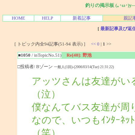
釣りの掲示板 (｡･ω･)
HOME
HELP
新着記事
親記
[
最新記事及び返
[ トピック内全94記事(51-94 表示) ]
<<
0
|
1
>>
■1050
/ inTopicNo.51)
Re[40]: 野池
□投稿者/ Bゾーン
一般人(1回)-(2006/03/14(Tue) 21:31:22)
アッツさんは友達がい
（泣）
僕なんてバス友達が周
なので、いつもｲﾝﾀｰﾈ
（笑）