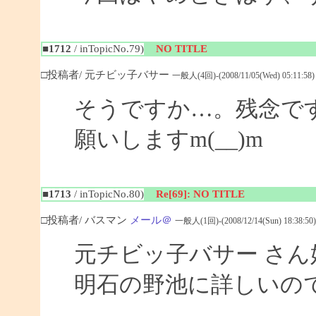
■1712
/ inTopicNo.79)
NO TITLE
□投稿者/ 元チビッ子バサー
一般人(4回)-(2008/11/05(Wed) 05:11:58)
そうですか…。残念で
願いしますm(__)m
■1713
/ inTopicNo.80)
Re[69]: NO TITLE
□投稿者/ バスマン
メール＠
一般人(1回)-(2008/12/14(Sun) 18:38:50)
元チビッ子バサー さ
明石の野池に詳しいの