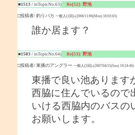
■1513
/ inTopicNo.63)
Re[52]: 野池
□投稿者/ 釣りバカ
一般人(1回)-(2006/11/06(Mon) 18:03:03)
誰か居ます？
■1583
/ inTopicNo.64)
Re[53]: 野池
□投稿者/ 東播のアングラー
一般人(1回)-(2007/04/15(Sun) 19:24:46)
東播で良い池あります
西脇に住んでいるので
いける西脇内のバスの
お願いします。