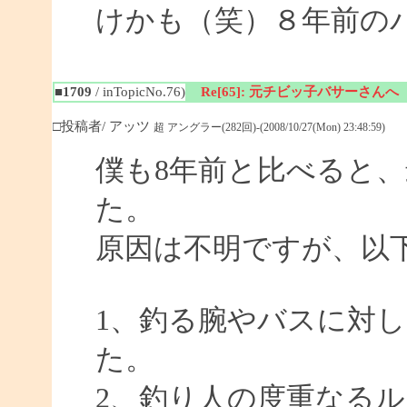
けかも（笑）８年前の
■1709
/ inTopicNo.76)
Re[65]: 元チビッ子バサーさんへ
□投稿者/ アッツ
超 アングラー(282回)-(2008/10/27(Mon) 23:48:59)
僕も8年前と比べると
た。
原因は不明ですが、以
1、釣る腕やバスに対
た。
2、釣り人の度重なる