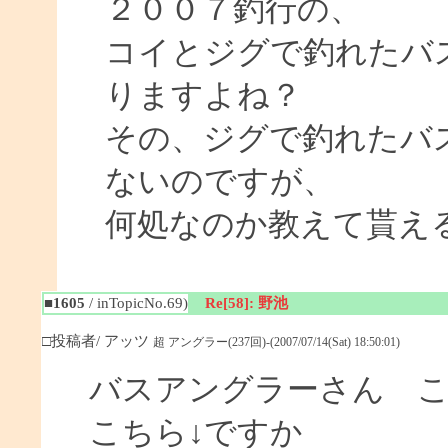
２００７釣行の、
コイとジグで釣れたバ
りますよね？
その、ジグで釣れたバ
ないのですが、
何処なのか教えて貰え
■1605
/ inTopicNo.69)
Re[58]: 野池
□投稿者/ アッツ
超 アングラー(237回)-(2007/07/14(Sat) 18:50:01)
バスアングラーさん 
こちら↓ですか