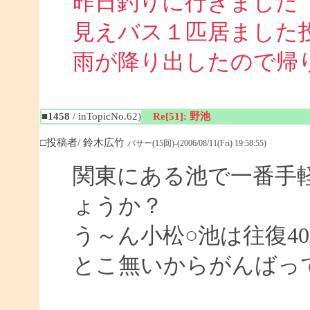
昨日釣りに行きました
見えバス１匹居ました
雨が降り出したので帰
■1458
/ inTopicNo.62)
Re[51]: 野池
□投稿者/ 鈴木広竹
バサー(15回)-(2006/08/11(Fri) 19:58:55)
関東にある池で一番手
ょうか？
う～ん小松○池は往復4
とこ無いからがんばっ