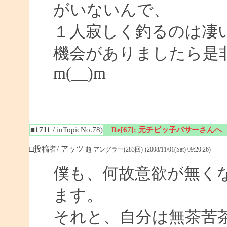
がいないんで、
１人寂しく釣るのは凄
機会がありましたら是
m(__)m
■1711
/ inTopicNo.78)
Re[67]: 元チビッ子バサーさんへ
□投稿者/ アッツ
超 アングラー(283回)-(2008/11/01(Sat) 09:20:26)
僕も、何故意欲が無く
ます。
それと、自分は無茶苦