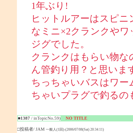
1年ぶり!
ヒットルアーはスピニ
なミニ×2クランクや
ジグでした。
クランクはもらい物な
ん管釣り用？と思いま
ちっちゃいバスはワー
ちゃいプラグで釣るのも面
■1387
/ inTopicNo.59)
NO TITLE
□投稿者/ JAM
一般人(1回)-(2006/07/08(Sat) 20:34:11)