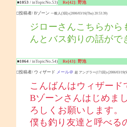
■1053
/ inTopicNo.53)
Re[42]: 野池
□投稿者/ Bゾーン
一般人(3回)-(2006/03/16(Thu) 20:53:39)
ジローさんこちらから
んとバス釣りの話がで
■1064
/ inTopicNo.54)
Re[43]: 野池
□投稿者/ ウィザード
メール＠
超 アングラー(171回)-(2006/03/19(Sun
こんばんはウィザード
Bゾーンさんはじめま
ろしくお願いします。
僕も釣り友達と呼べる