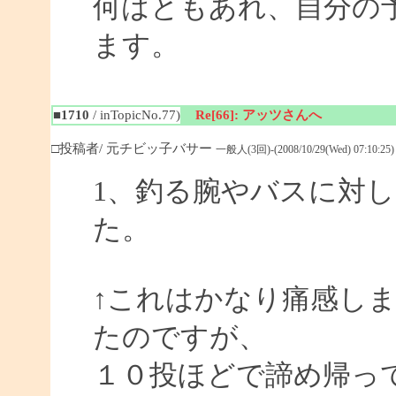
何はともあれ、自分の予
ます。
■1710
/ inTopicNo.77)
Re[66]: アッツさんへ
□投稿者/ 元チビッ子バサー
一般人(3回)-(2008/10/29(Wed) 07:10:25)
1、釣る腕やバスに対
た。
↑これはかなり痛感し
たのですが、
１０投ほどで諦め帰っ