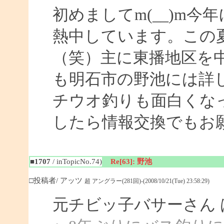
初めましてm(__)m
熱中しています。この
（笑）主に東播地区を
も明石市の野池には詳
チウオ釣りも面白くな
したら情報交換でもお
■1707
/ inTopicNo.74)
Re[63]: 野池
□投稿者/ アッツ
超 アングラー(281回)-(2008/10/21(Tue) 23:58:29)
元チビッ子バサーさん