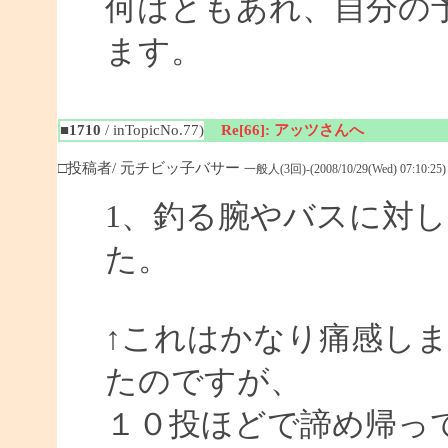
何はともあれ、自分の予
ます。
■1710
/ inTopicNo.77)
Re[66]: アッツさんへ
□投稿者/ 元チビッ子バサー
一般人(3回)-(2008/10/29(Wed) 07:10:25)
1、釣る腕やバスに対
た。
↑これはかなり痛感し
たのですが、
１０投ほどで諦め帰っ