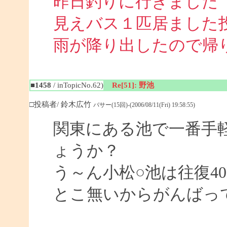
昨日釣りに行きました
見えバス１匹居ました
雨が降り出したので帰
■1458
/ inTopicNo.62)
Re[51]: 野池
□投稿者/ 鈴木広竹
バサー(15回)-(2006/08/11(Fri) 19:58:55)
関東にある池で一番手
ょうか？
う～ん小松○池は往復4
とこ無いからがんばっ