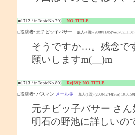
■1712
/ inTopicNo.79)
NO TITLE
□投稿者/ 元チビッ子バサー
一般人(4回)-(2008/11/05(Wed) 05:11:58)
そうですか…。残念で
願いしますm(__)m
■1713
/ inTopicNo.80)
Re[69]: NO TITLE
□投稿者/ バスマン
メール＠
一般人(1回)-(2008/12/14(Sun) 18:38:50)
元チビッ子バサー さ
明石の野池に詳しいの