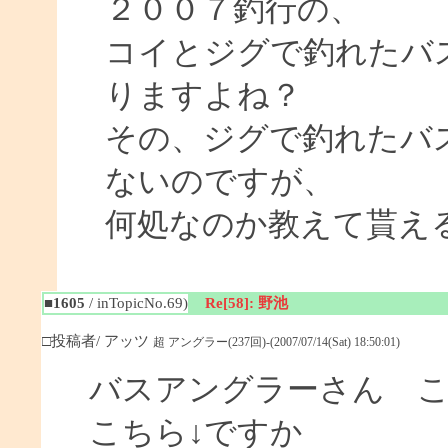
２００７釣行の、
コイとジグで釣れたバ
りますよね？
その、ジグで釣れたバ
ないのですが、
何処なのか教えて貰え
■1605
/ inTopicNo.69)
Re[58]: 野池
□投稿者/ アッツ
超 アングラー(237回)-(2007/07/14(Sat) 18:50:01)
バスアングラーさん 
こちら↓ですか