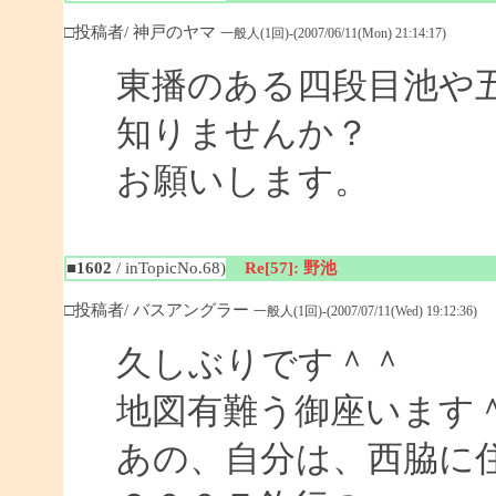
□投稿者/ 神戸のヤマ
一般人(1回)-(2007/06/11(Mon) 21:14:17)
東播のある四段目池や
知りませんか？
お願いします。
■1602
/ inTopicNo.68)
Re[57]: 野池
□投稿者/ バスアングラー
一般人(1回)-(2007/07/11(Wed) 19:12:36)
久しぶりです＾＾
地図有難う御座います
あの、自分は、西脇に