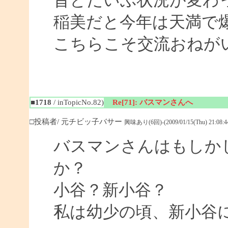
昔とだいぶ状況が変わ
稲美だと今年は天満で
こちらこそ交流おねがいし
■1718
/ inTopicNo.82)
Re[71]: バスマンさんへ
□投稿者/ 元チビッ子バサー
興味あり(6回)-(2009/01/15(Thu) 21:08:4
バスマンさんはもしか
か？
小谷？新小谷？
私は幼少の頃、新小谷