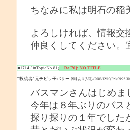
ちなみに私は明石の稲
よろしければ、情報交
仲良くしてください。
■1714
/ inTopicNo.81)
Re[70]: NO TITLE
□投稿者/ 元チビッ子バサー
興味あり(5回)-(2008/12/19(Fri) 09:26:30
バスマンさんはじめま
今年は８年ぶりのバス
探り探りの１年でした