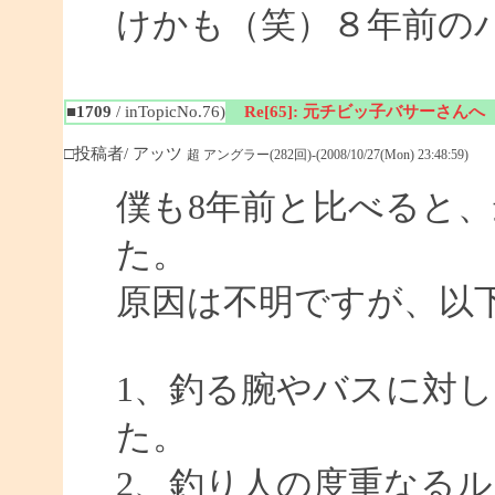
けかも（笑）８年前の
■1709
/ inTopicNo.76)
Re[65]: 元チビッ子バサーさんへ
□投稿者/ アッツ
超 アングラー(282回)-(2008/10/27(Mon) 23:48:59)
僕も8年前と比べると
た。
原因は不明ですが、以
1、釣る腕やバスに対
た。
2、釣り人の度重なる