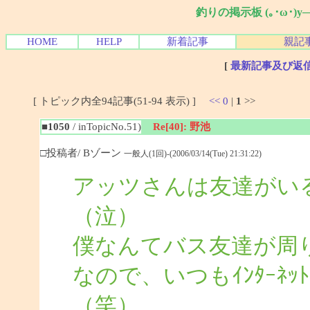
釣りの掲示板 (｡･ω･)
HOME
HELP
新着記事
親記
[
最新記事及び返
[ トピック内全94記事(51-94 表示) ]
<<
0
|
1
>>
■1050
/ inTopicNo.51)
Re[40]: 野池
□投稿者/ Bゾーン
一般人(1回)-(2006/03/14(Tue) 21:31:22)
アッツさんは友達がい
（泣）
僕なんてバス友達が周
なので、いつもｲﾝﾀｰﾈ
（笑）