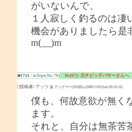
がいないんで、
１人寂しく釣るのは凄
機会がありましたら是
m(__)m
■1711
/ inTopicNo.78)
Re[67]: 元チビッ子バサーさんへ
□投稿者/ アッツ
超 アングラー(283回)-(2008/11/01(Sat) 09:20:26)
僕も、何故意欲が無く
ます。
それと、自分は無茶苦