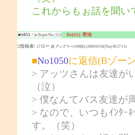
これからもぉ話を聞いて
■1051
/ inTopicNo.52)
Re[41]: 野池
□投稿者/ ジロー
超 アングラー(109回)-(2006/03/16(Thu) 00:27:15)
■
No1050
に返信(Bゾー
> アッツさんは友達
（泣）
> 僕なんてバス友達が
> なので、いつもｲﾝﾀ
す。（笑）