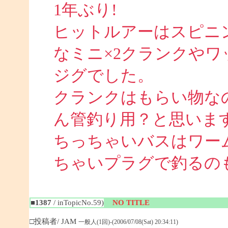
1年ぶり!
ヒットルアーはスピニ
なミニ×2クランクや
ジグでした。
クランクはもらい物な
ん管釣り用？と思いま
ちっちゃいバスはワー
ちゃいプラグで釣るのも面
■1387
/ inTopicNo.59)
NO TITLE
□投稿者/ JAM
一般人(1回)-(2006/07/08(Sat) 20:34:11)