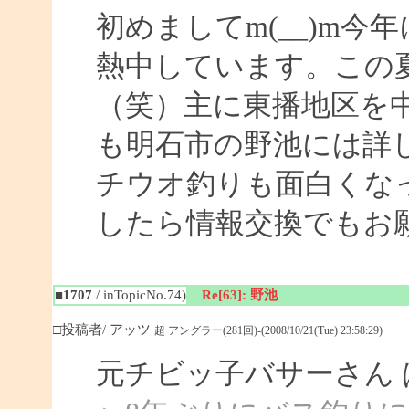
初めましてm(__)m
熱中しています。この
（笑）主に東播地区を
も明石市の野池には詳
チウオ釣りも面白くな
したら情報交換でもお
■1707
/ inTopicNo.74)
Re[63]: 野池
□投稿者/ アッツ
超 アングラー(281回)-(2008/10/21(Tue) 23:58:29)
元チビッ子バサーさん