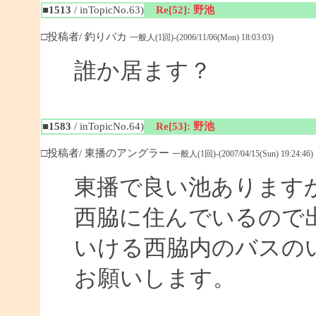
■1513
/ inTopicNo.63)
Re[52]: 野池
□投稿者/ 釣りバカ
一般人(1回)-(2006/11/06(Mon) 18:03:03)
誰か居ます？
■1583
/ inTopicNo.64)
Re[53]: 野池
□投稿者/ 東播のアングラー
一般人(1回)-(2007/04/15(Sun) 19:24:46)
東播で良い池あります
西脇に住んでいるので
いける西脇内のバスの
お願いします。