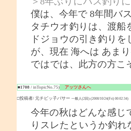
＞8年ぶりにバス釣り
僕は、今年で 8年間バ
タチウオ釣りは、渡船
ドジョウの引き釣りを
が、現在 海へは あま
ではでは、此方の方こ
■1708
/ inTopicNo.75)
アッツさんへ
□投稿者/ 元チビッ子バサー
一般人(2回)-(2008/10/24(Fri) 00:02:34)
今年の秋はどんな感じ
りスレたというか釣れ