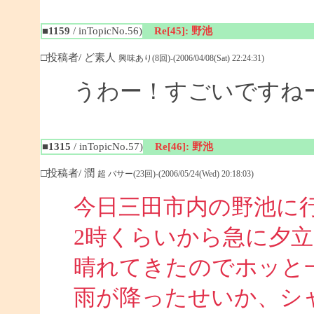
■1159
/ inTopicNo.56)
Re[45]: 野池
□投稿者/ ど素人
興味あり(8回)-(2006/04/08(Sat) 22:24:31)
うわー！すごいですね
■1315
/ inTopicNo.57)
Re[46]: 野池
□投稿者/ 潤
超 バサー(23回)-(2006/05/24(Wed) 20:18:03)
今日三田市内の野池に
2時くらいから急に夕
晴れてきたのでホッと
雨が降ったせいか、シ