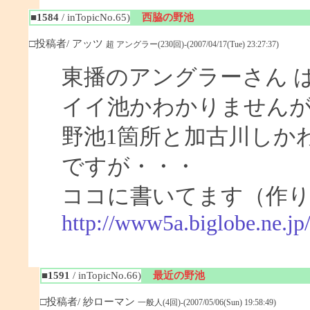
■1584
/ inTopicNo.65)
西脇の野池
□投稿者/ アッツ
超 アングラー(230回)-(2007/04/17(Tue) 23:27:37)
東播のアングラーさん 
イイ池かわかりません
野池1箇所と加古川しか
ですが・・・
ココに書いてます（作
http://www5a.biglobe.ne.j
■1591
/ inTopicNo.66)
最近の野池
□投稿者/ 紗ローマン
一般人(4回)-(2007/05/06(Sun) 19:58:49)