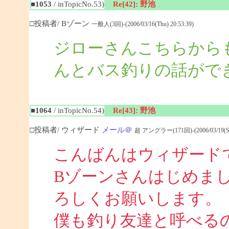
■1053
/ inTopicNo.53)
Re[42]: 野池
□投稿者/ Bゾーン
一般人(3回)-(2006/03/16(Thu) 20:53:39)
ジローさんこちらから
んとバス釣りの話がで
■1064
/ inTopicNo.54)
Re[43]: 野池
□投稿者/ ウィザード
メール＠
超 アングラー(171回)-(2006/03/19(Sun
こんばんはウィザード
Bゾーンさんはじめま
ろしくお願いします。
僕も釣り友達と呼べる