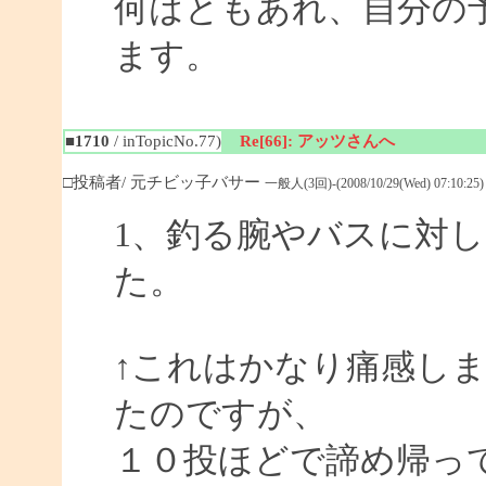
何はともあれ、自分の予
ます。
■1710
/ inTopicNo.77)
Re[66]: アッツさんへ
□投稿者/ 元チビッ子バサー
一般人(3回)-(2008/10/29(Wed) 07:10:25)
1、釣る腕やバスに対
た。
↑これはかなり痛感し
たのですが、
１０投ほどで諦め帰っ