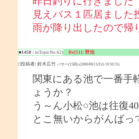
昨日釣りに行きました
見えバス１匹居ました
雨が降り出したので帰
■1458
/ inTopicNo.62)
Re[51]: 野池
□投稿者/ 鈴木広竹
バサー(15回)-(2006/08/11(Fri) 19:58:55)
関東にある池で一番手
ょうか？
う～ん小松○池は往復4
とこ無いからがんばっ