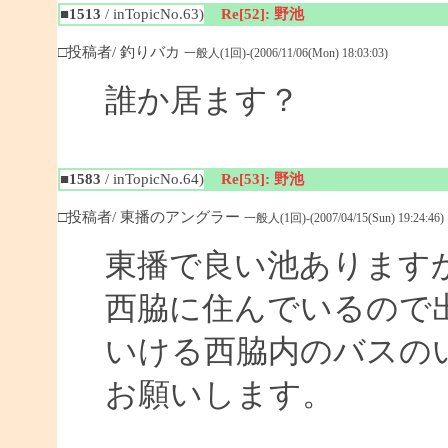
■1513
/ inTopicNo.63)
Re[52]: 野池
□投稿者/ 釣りバカ
一般人(1回)-(2006/11/06(Mon) 18:03:03)
誰か居ます？
■1583
/ inTopicNo.64)
Re[53]: 野池
□投稿者/ 東播のアングラー
一般人(1回)-(2007/04/15(Sun) 19:24:46)
東播で良い池あります
西脇に住んでいるので
いける西脇内のバスの
お願いします。