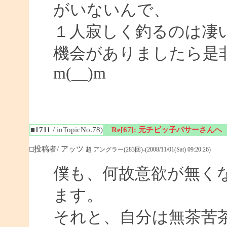
がいないんで、
１人寂しく釣るのは凄
機会がありましたら是
m(__)m
■1711
/ inTopicNo.78)
Re[67]: 元チビッ子バサーさんへ
□投稿者/ アッツ
超 アングラー(283回)-(2008/11/01(Sat) 09:20:26)
僕も、何故意欲が無く
ます。
それと、自分は無茶苦