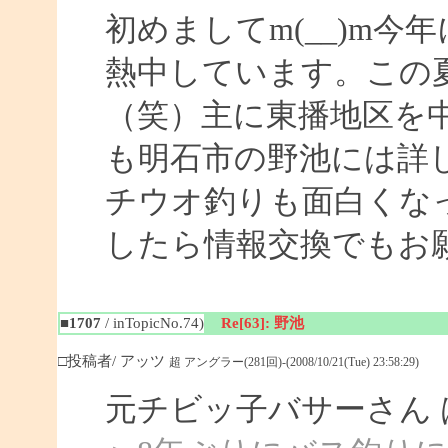
初めましてm(__)m
熱中しています。この
（笑）主に東播地区を
も明石市の野池には詳
チウオ釣りも面白くな
したら情報交換でもお
■1707
/ inTopicNo.74)
Re[63]: 野池
□投稿者/ アッツ
超 アングラー(281回)-(2008/10/21(Tue) 23:58:29)
元チビッ子バサーさん