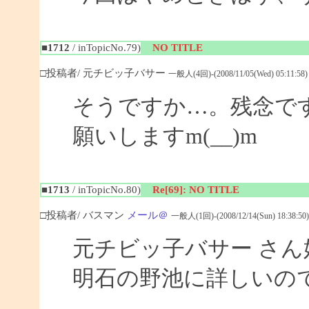
■1712
/ inTopicNo.79)
NO TITLE
□投稿者/ 元チビッ子バサー
一般人(4回)-(2008/11/05(Wed) 05:11:58)
そうですか…。残念で
願いしますm(__)m
■1713
/ inTopicNo.80)
Re[69]: NO TITLE
□投稿者/ バスマン
メール＠
一般人(1回)-(2008/12/14(Sun) 18:38:50)
元チビッ子バサー さ
明石の野池に詳しいの