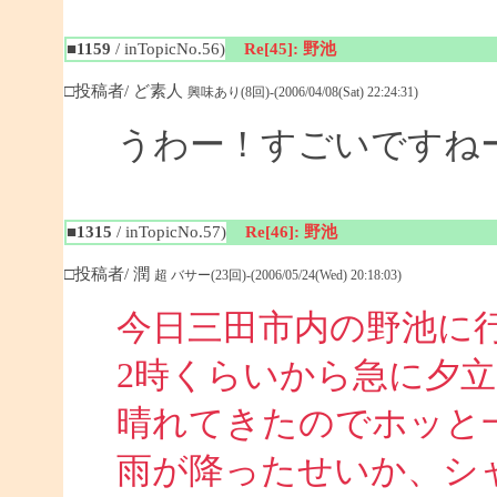
■1159
/ inTopicNo.56)
Re[45]: 野池
□投稿者/ ど素人
興味あり(8回)-(2006/04/08(Sat) 22:24:31)
うわー！すごいですね
■1315
/ inTopicNo.57)
Re[46]: 野池
□投稿者/ 潤
超 バサー(23回)-(2006/05/24(Wed) 20:18:03)
今日三田市内の野池に
2時くらいから急に夕
晴れてきたのでホッと
雨が降ったせいか、シ