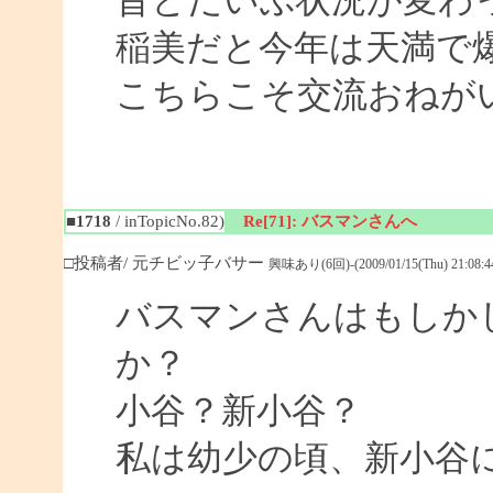
昔とだいぶ状況が変わ
稲美だと今年は天満で
こちらこそ交流おねがいし
■1718
/ inTopicNo.82)
Re[71]: バスマンさんへ
□投稿者/ 元チビッ子バサー
興味あり(6回)-(2009/01/15(Thu) 21:08:4
バスマンさんはもしか
か？
小谷？新小谷？
私は幼少の頃、新小谷