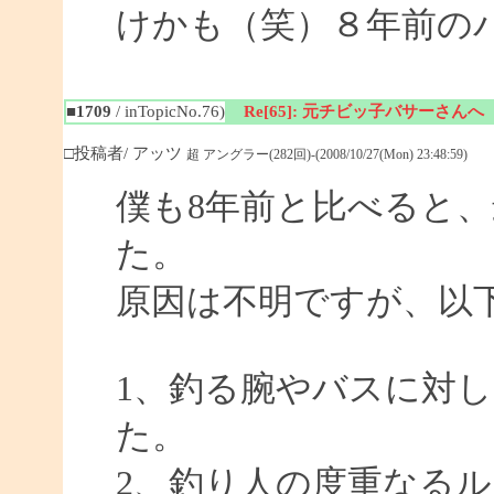
けかも（笑）８年前の
■1709
/ inTopicNo.76)
Re[65]: 元チビッ子バサーさんへ
□投稿者/ アッツ
超 アングラー(282回)-(2008/10/27(Mon) 23:48:59)
僕も8年前と比べると
た。
原因は不明ですが、以
1、釣る腕やバスに対
た。
2、釣り人の度重なる