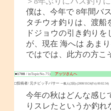
＞8年ぶりにバス釣り
僕は、今年で 8年間バ
タチウオ釣りは、渡船
ドジョウの引き釣りを
が、現在 海へは あま
ではでは、此方の方こ
■1708
/ inTopicNo.75)
アッツさんへ
□投稿者/ 元チビッ子バサー
一般人(2回)-(2008/10/24(Fri) 00:02:34)
今年の秋はどんな感じ
りスレたというか釣れ