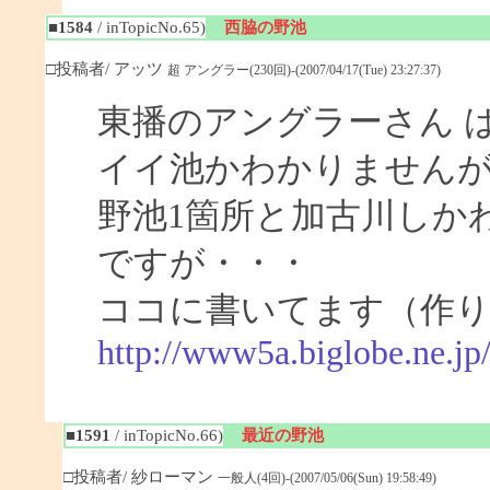
■1584
/ inTopicNo.65)
西脇の野池
□投稿者/ アッツ
超 アングラー(230回)-(2007/04/17(Tue) 23:27:37)
東播のアングラーさん 
イイ池かわかりません
野池1箇所と加古川しか
ですが・・・
ココに書いてます（作
http://www5a.biglobe.ne.j
■1591
/ inTopicNo.66)
最近の野池
□投稿者/ 紗ローマン
一般人(4回)-(2007/05/06(Sun) 19:58:49)