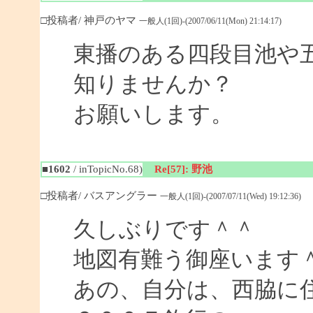
□投稿者/ 神戸のヤマ
一般人(1回)-(2007/06/11(Mon) 21:14:17)
東播のある四段目池や
知りませんか？
お願いします。
■1602
/ inTopicNo.68)
Re[57]: 野池
□投稿者/ バスアングラー
一般人(1回)-(2007/07/11(Wed) 19:12:36)
久しぶりです＾＾
地図有難う御座います
あの、自分は、西脇に