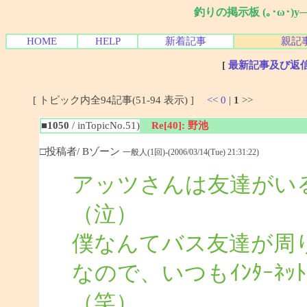
釣りの掲示板 (｡･ω･)
HOME
HELP
新着記事
親記
[
最新記事及び返
[ トピック内全94記事(51-94 表示) ]
<<
0
|
1
>>
■1050
/ inTopicNo.51)
Re[40]: 野池
□投稿者/ Bゾーン
一般人(1回)-(2006/03/14(Tue) 21:31:22)
アッツさんは友達がい
（泣）
僕なんてバス友達が周
なので、いつもｲﾝﾀｰﾈ
（笑）