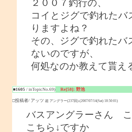
２００７釣行の、
コイとジグで釣れたバ
りますよね？
その、ジグで釣れたバ
ないのですが、
何処なのか教えて貰え
■1605
/ inTopicNo.69)
Re[58]: 野池
□投稿者/ アッツ
超 アングラー(237回)-(2007/07/14(Sat) 18:50:01)
バスアングラーさん 
こちら↓ですか