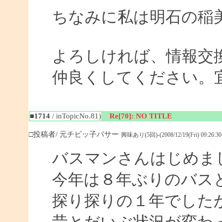
ちなみに私は明石の稲
よろしければ、情報交
仲良くしてください。
■1714
/ inTopicNo.81)
Re[70]: NO TITLE
□投稿者/ 元チビッ子バサー
興味あり(5回)-(2008/12/19(Fri) 09:26:30
バスマンさんはじめま
今年は８年ぶりのバス
探り探りの１年でした