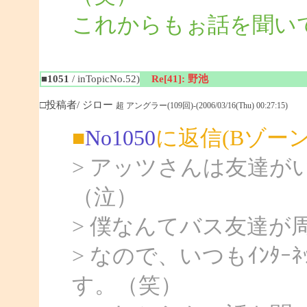
これからもぉ話を聞いて
■1051
/ inTopicNo.52)
Re[41]: 野池
□投稿者/ ジロー
超 アングラー(109回)-(2006/03/16(Thu) 00:27:15)
■
No1050
に返信(Bゾー
> アッツさんは友達
（泣）
> 僕なんてバス友達が
> なので、いつもｲﾝﾀ
す。（笑）