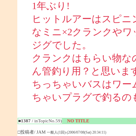
1年ぶり!
ヒットルアーはスピニ
なミニ×2クランクや
ジグでした。
クランクはもらい物な
ん管釣り用？と思いま
ちっちゃいバスはワー
ちゃいプラグで釣るのも面
■1387
/ inTopicNo.59)
NO TITLE
□投稿者/ JAM
一般人(1回)-(2006/07/08(Sat) 20:34:11)