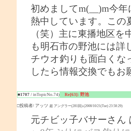
初めましてm(__)m
熱中しています。この
（笑）主に東播地区を
も明石市の野池には詳
チウオ釣りも面白くな
したら情報交換でもお
■1707
/ inTopicNo.74)
Re[63]: 野池
□投稿者/ アッツ
超 アングラー(281回)-(2008/10/21(Tue) 23:58:29)
元チビッ子バサーさん