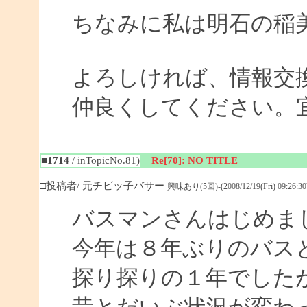
ちなみに私は明石の稲
よろしければ、情報交
仲良くしてください。
■1714
/ inTopicNo.81)
Re[70]: NO TITLE
□投稿者/ 元チビッ子バサー
興味あり(5回)-(2008/12/19(Fri) 09:26:30
バスマンさんはじめま
今年は８年ぶりのバス
探り探りの１年でした