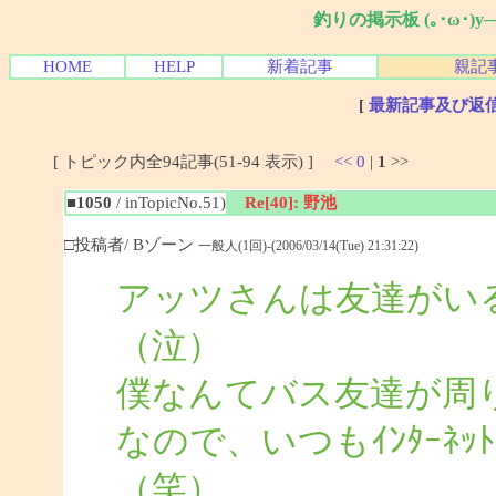
釣りの掲示板 (｡･ω･)
HOME
HELP
新着記事
親記
[
最新記事及び返
[ トピック内全94記事(51-94 表示) ]
<<
0
|
1
>>
■1050
/ inTopicNo.51)
Re[40]: 野池
□投稿者/ Bゾーン
一般人(1回)-(2006/03/14(Tue) 21:31:22)
アッツさんは友達がい
（泣）
僕なんてバス友達が周
なので、いつもｲﾝﾀｰﾈ
（笑）