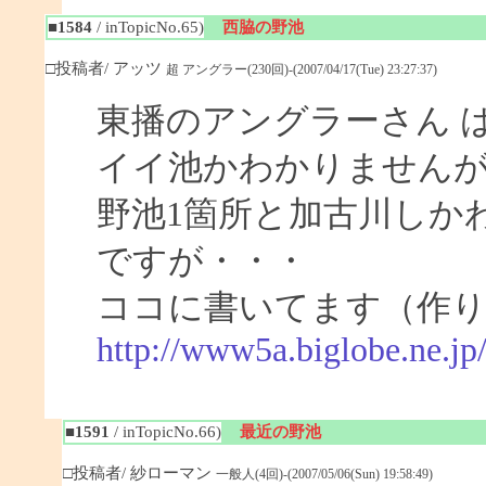
■1584
/ inTopicNo.65)
西脇の野池
□投稿者/ アッツ
超 アングラー(230回)-(2007/04/17(Tue) 23:27:37)
東播のアングラーさん 
イイ池かわかりません
野池1箇所と加古川しか
ですが・・・
ココに書いてます（作
http://www5a.biglobe.ne.j
■1591
/ inTopicNo.66)
最近の野池
□投稿者/ 紗ローマン
一般人(4回)-(2007/05/06(Sun) 19:58:49)