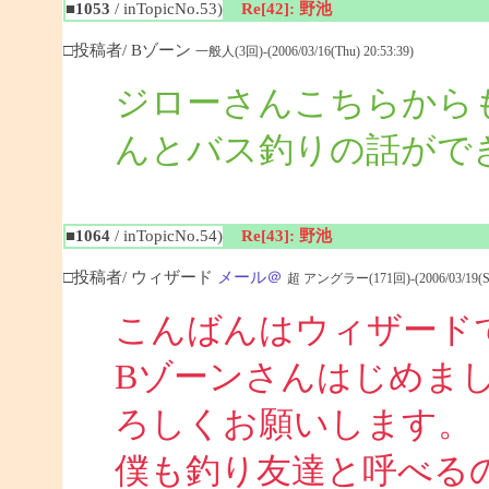
■1053
/ inTopicNo.53)
Re[42]: 野池
□投稿者/ Bゾーン
一般人(3回)-(2006/03/16(Thu) 20:53:39)
ジローさんこちらから
んとバス釣りの話がで
■1064
/ inTopicNo.54)
Re[43]: 野池
□投稿者/ ウィザード
メール＠
超 アングラー(171回)-(2006/03/19(Sun
こんばんはウィザード
Bゾーンさんはじめま
ろしくお願いします。
僕も釣り友達と呼べる