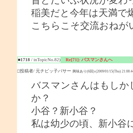
昔とだいぶ状況が変わ
稲美だと今年は天満で
こちらこそ交流おねがいし
■1718
/ inTopicNo.82)
Re[71]: バスマンさんへ
□投稿者/ 元チビッ子バサー
興味あり(6回)-(2009/01/15(Thu) 21:08:4
バスマンさんはもしか
か？
小谷？新小谷？
私は幼少の頃、新小谷