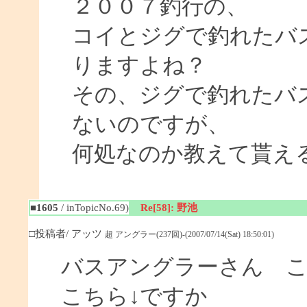
２００７釣行の、
コイとジグで釣れたバ
りますよね？
その、ジグで釣れたバ
ないのですが、
何処なのか教えて貰え
■1605
/ inTopicNo.69)
Re[58]: 野池
□投稿者/ アッツ
超 アングラー(237回)-(2007/07/14(Sat) 18:50:01)
バスアングラーさん 
こちら↓ですか