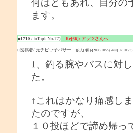
何はともあれ、自分の予
ます。
■1710
/ inTopicNo.77)
Re[66]: アッツさんへ
□投稿者/ 元チビッ子バサー
一般人(3回)-(2008/10/29(Wed) 07:10:25)
1、釣る腕やバスに対
た。
↑これはかなり痛感し
たのですが、
１０投ほどで諦め帰っ