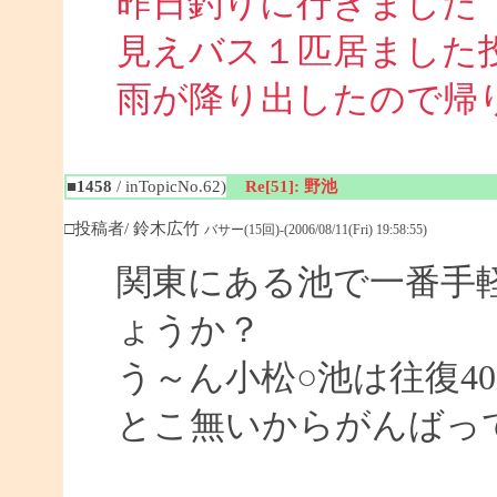
昨日釣りに行きました
見えバス１匹居ました
雨が降り出したので帰
■1458
/ inTopicNo.62)
Re[51]: 野池
□投稿者/ 鈴木広竹
バサー(15回)-(2006/08/11(Fri) 19:58:55)
関東にある池で一番手
ょうか？
う～ん小松○池は往復4
とこ無いからがんばっ