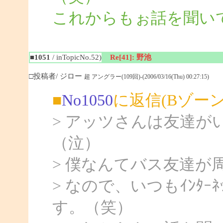
これからもぉ話を聞いて
■1051
/ inTopicNo.52)
Re[41]: 野池
□投稿者/ ジロー
超 アングラー(109回)-(2006/03/16(Thu) 00:27:15)
■
No1050
に返信(Bゾー
> アッツさんは友達
（泣）
> 僕なんてバス友達が
> なので、いつもｲﾝﾀ
す。（笑）