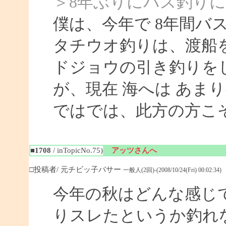
＞8年ぶりにバス釣り
僕は、今年で 8年間バ
タチウオ釣りは、渡船
ドジョウの引き釣りを
が、現在 海へは あま
ではでは、此方の方こ
■1708
/ inTopicNo.75)
アッツさんへ
□投稿者/ 元チビッ子バサー
一般人(2回)-(2008/10/24(Fri) 00:02:34)
今年の秋はどんな感じ
りスレたというか釣れ