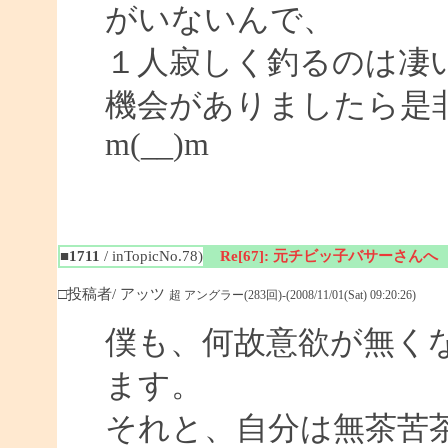
がいないんで、
１人寂しく釣るのは凄
機会がありましたら是
m(__)m
■1711
/ inTopicNo.78)
Re[67]: 元チビッ子バサーさんへ
□投稿者/ アッツ
超 アングラー(283回)-(2008/11/01(Sat) 09:20:26)
僕も、何故意欲が無く
ます。
それと、自分は無茶苦