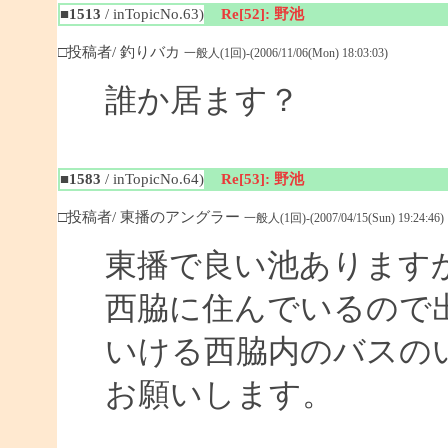
■1513
/ inTopicNo.63)
Re[52]: 野池
□投稿者/ 釣りバカ
一般人(1回)-(2006/11/06(Mon) 18:03:03)
誰か居ます？
■1583
/ inTopicNo.64)
Re[53]: 野池
□投稿者/ 東播のアングラー
一般人(1回)-(2007/04/15(Sun) 19:24:46)
東播で良い池あります
西脇に住んでいるので
いける西脇内のバスの
お願いします。