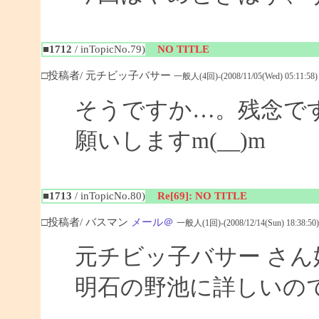
■1712
/ inTopicNo.79)
NO TITLE
□投稿者/ 元チビッ子バサー
一般人(4回)-(2008/11/05(Wed) 05:11:58)
そうですか…。残念で
願いしますm(__)m
■1713
/ inTopicNo.80)
Re[69]: NO TITLE
□投稿者/ バスマン
メール＠
一般人(1回)-(2008/12/14(Sun) 18:38:50)
元チビッ子バサー さ
明石の野池に詳しいの