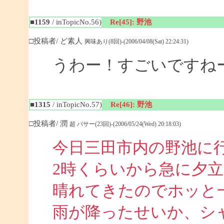
■1159
/ inTopicNo.56)
Re[45]: 野池
□投稿者/ ど素人
興味あり(8回)-(2006/04/08(Sat) 22:24:31)
うわー！すごいですね
■1315
/ inTopicNo.57)
Re[46]: 野池
□投稿者/ 潤
超 バサー(23回)-(2006/05/24(Wed) 20:18:03)
今日三田市内の野池に
2時くらいから急に夕
晴れてきたのでホッと
雨が降ったせいか、シ