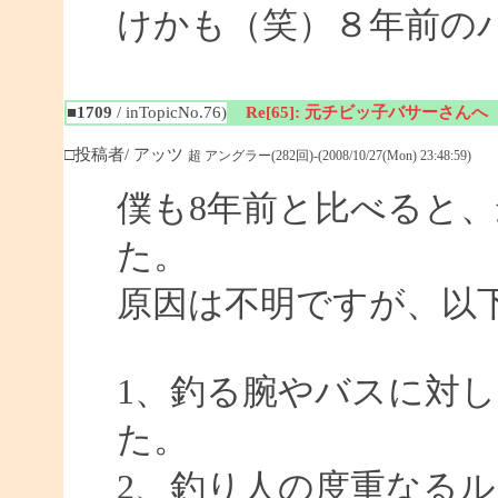
けかも（笑）８年前の
■1709
/ inTopicNo.76)
Re[65]: 元チビッ子バサーさんへ
□投稿者/ アッツ
超 アングラー(282回)-(2008/10/27(Mon) 23:48:59)
僕も8年前と比べると
た。
原因は不明ですが、以
1、釣る腕やバスに対
た。
2、釣り人の度重なる