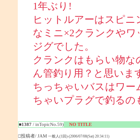
1年ぶり!
ヒットルアーはスピニ
なミニ×2クランクや
ジグでした。
クランクはもらい物な
ん管釣り用？と思いま
ちっちゃいバスはワー
ちゃいプラグで釣るのも面
■1387
/ inTopicNo.59)
NO TITLE
□投稿者/ JAM
一般人(1回)-(2006/07/08(Sat) 20:34:11)