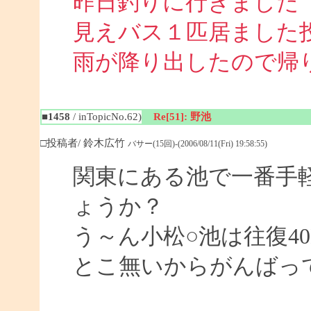
昨日釣りに行きました
見えバス１匹居ました
雨が降り出したので帰
■1458
/ inTopicNo.62)
Re[51]: 野池
□投稿者/ 鈴木広竹
バサー(15回)-(2006/08/11(Fri) 19:58:55)
関東にある池で一番手
ょうか？
う～ん小松○池は往復4
とこ無いからがんばっ