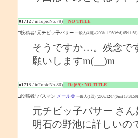
■1712
/ inTopicNo.79)
NO TITLE
□投稿者/ 元チビッ子バサー
一般人(4回)-(2008/11/05(Wed) 05:11:58)
そうですか…。残念で
願いしますm(__)m
■1713
/ inTopicNo.80)
Re[69]: NO TITLE
□投稿者/ バスマン
メール＠
一般人(1回)-(2008/12/14(Sun) 18:38:50)
元チビッ子バサー さ
明石の野池に詳しいの