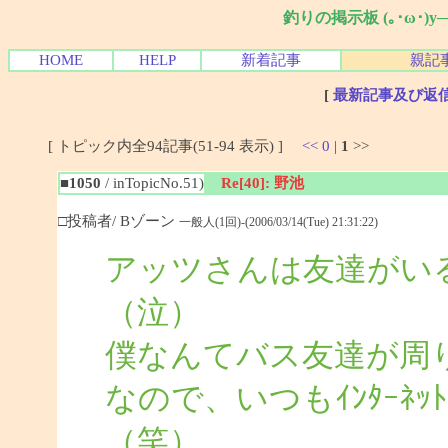
釣りの掲示板 (｡･ω･)
HOME
HELP
新着記事
親記
[
最新記事及び返
[ トピック内全94記事(51-94 表示) ]
<<
0
|
1
>>
■1050
/ inTopicNo.51)
Re[40]: 野池
□投稿者/ Bゾーン
一般人(1回)-(2006/03/14(Tue) 21:31:22)
アッツさんは友達がい
（泣）
僕なんてバス友達が周
なので、いつもｲﾝﾀｰﾈ
（笑）