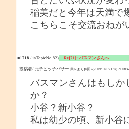
昔とだいぶ状況が変わ
稲美だと今年は天満で
こちらこそ交流おねがいし
■1718
/ inTopicNo.82)
Re[71]: バスマンさんへ
□投稿者/ 元チビッ子バサー
興味あり(6回)-(2009/01/15(Thu) 21:08:4
バスマンさんはもしか
か？
小谷？新小谷？
私は幼少の頃、新小谷