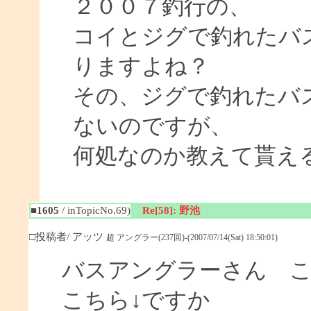
２００７釣行の、
コイとジグで釣れたバ
りますよね？
その、ジグで釣れたバ
ないのですが、
何処なのか教えて貰え
■1605
/ inTopicNo.69)
Re[58]: 野池
□投稿者/ アッツ
超 アングラー(237回)-(2007/07/14(Sat) 18:50:01)
バスアングラーさん 
こちら↓ですか