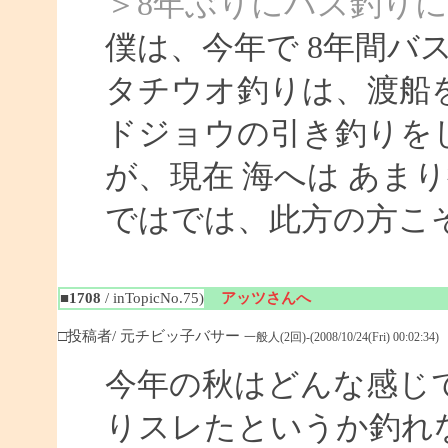
＞8年ぶりにバス釣り
僕は、今年で 8年間バ
タチウオ釣りは、渡船
ドジョウの引き釣りを
が、現在 海へは あま
ではでは、此方の方こ
■1708
/ inTopicNo.75)
アッツさんへ
□投稿者/ 元チビッ子バサー
一般人(2回)-(2008/10/24(Fri) 00:02:34)
今年の秋はどんな感じ
りスレたというか釣れ