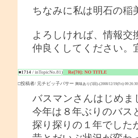
ちなみに私は明石の稲
よろしければ、情報交
仲良くしてください。
■1714
/ inTopicNo.81)
Re[70]: NO TITLE
□投稿者/ 元チビッ子バサー
興味あり(5回)-(2008/12/19(Fri) 09:26:30
バスマンさんはじめま
今年は８年ぶりのバス
探り探りの１年でした