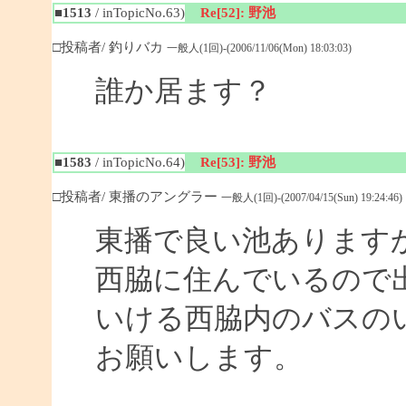
■1513
/ inTopicNo.63)
Re[52]: 野池
□投稿者/ 釣りバカ
一般人(1回)-(2006/11/06(Mon) 18:03:03)
誰か居ます？
■1583
/ inTopicNo.64)
Re[53]: 野池
□投稿者/ 東播のアングラー
一般人(1回)-(2007/04/15(Sun) 19:24:46)
東播で良い池あります
西脇に住んでいるので
いける西脇内のバスの
お願いします。