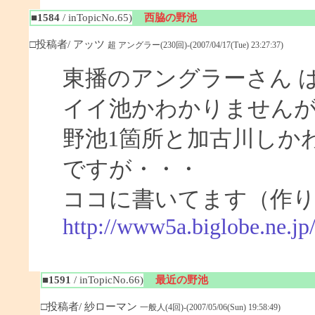
■1584
/ inTopicNo.65)
西脇の野池
□投稿者/ アッツ
超 アングラー(230回)-(2007/04/17(Tue) 23:27:37)
東播のアングラーさん 
イイ池かわかりません
野池1箇所と加古川しか
ですが・・・
ココに書いてます（作
http://www5a.biglobe.ne.j
■1591
/ inTopicNo.66)
最近の野池
□投稿者/ 紗ローマン
一般人(4回)-(2007/05/06(Sun) 19:58:49)