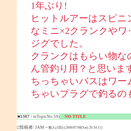
1年ぶり!
ヒットルアーはスピニ
なミニ×2クランクや
ジグでした。
クランクはもらい物な
ん管釣り用？と思いま
ちっちゃいバスはワー
ちゃいプラグで釣るのも面
■1387
/ inTopicNo.59)
NO TITLE
□投稿者/ JAM
一般人(1回)-(2006/07/08(Sat) 20:34:11)