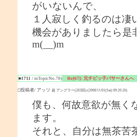
がいないんで、
１人寂しく釣るのは凄
機会がありましたら是
m(__)m
■1711
/ inTopicNo.78)
Re[67]: 元チビッ子バサーさんへ
□投稿者/ アッツ
超 アングラー(283回)-(2008/11/01(Sat) 09:20:26)
僕も、何故意欲が無く
ます。
それと、自分は無茶苦