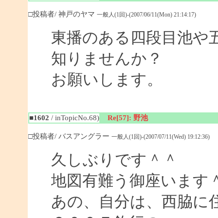
□投稿者/ 神戸のヤマ
一般人(1回)-(2007/06/11(Mon) 21:14:17)
東播のある四段目池や
知りませんか？
お願いします。
■1602
/ inTopicNo.68)
Re[57]: 野池
□投稿者/ バスアングラー
一般人(1回)-(2007/07/11(Wed) 19:12:36)
久しぶりです＾＾
地図有難う御座います
あの、自分は、西脇に