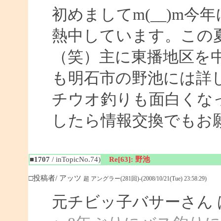
初めましてm(__)m
熱中しています。この
（笑）主に東播地区を
も明石市の野池には詳
チウオ釣りも面白くな
したら情報交換でもお
■1707
/ inTopicNo.74)
Re[63]: 野池
□投稿者/ アッツ
超 アングラー(281回)-(2008/10/21(Tue) 23:58:29)
元チビッ子バサーさん