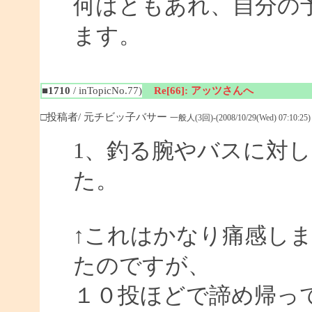
何はともあれ、自分の予
ます。
■1710
/ inTopicNo.77)
Re[66]: アッツさんへ
□投稿者/ 元チビッ子バサー
一般人(3回)-(2008/10/29(Wed) 07:10:25)
1、釣る腕やバスに対
た。
↑これはかなり痛感し
たのですが、
１０投ほどで諦め帰っ