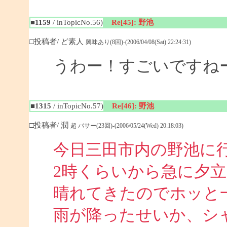
■1159
/ inTopicNo.56)
Re[45]: 野池
□投稿者/ ど素人
興味あり(8回)-(2006/04/08(Sat) 22:24:31)
うわー！すごいですね
■1315
/ inTopicNo.57)
Re[46]: 野池
□投稿者/ 潤
超 バサー(23回)-(2006/05/24(Wed) 20:18:03)
今日三田市内の野池に
2時くらいから急に夕
晴れてきたのでホッと
雨が降ったせいか、シ