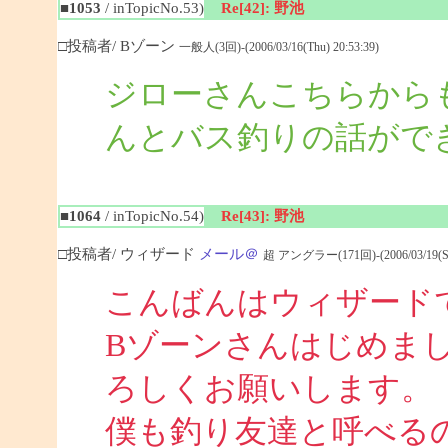
■1053
/ inTopicNo.53)
Re[42]: 野池
□投稿者/ Bゾーン
一般人(3回)-(2006/03/16(Thu) 20:53:39)
ジローさんこちらから
んとバス釣りの話がで
■1064
/ inTopicNo.54)
Re[43]: 野池
□投稿者/ ウィザード
メール＠
超 アングラー(171回)-(2006/03/19(Sun
こんばんはウィザード
Bゾーンさんはじめま
ろしくお願いします。
僕も釣り友達と呼べる