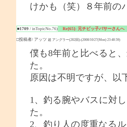
けかも（笑）８年前の
■1709
/ inTopicNo.76)
Re[65]: 元チビッ子バサーさんへ
□投稿者/ アッツ
超 アングラー(282回)-(2008/10/27(Mon) 23:48:59)
僕も8年前と比べると
た。
原因は不明ですが、以
1、釣る腕やバスに対
た。
2、釣り人の度重なる