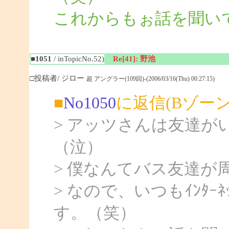
これからもぉ話を聞いて
■1051
/ inTopicNo.52)
Re[41]: 野池
□投稿者/ ジロー
超 アングラー(109回)-(2006/03/16(Thu) 00:27:15)
■
No1050
に返信(Bゾー
> アッツさんは友達
（泣）
> 僕なんてバス友達が
> なので、いつもｲﾝﾀ
す。（笑）