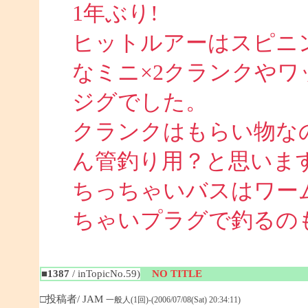
1年ぶり!
ヒットルアーはスピニ
なミニ×2クランクや
ジグでした。
クランクはもらい物な
ん管釣り用？と思いま
ちっちゃいバスはワー
ちゃいプラグで釣るのも面
■1387
/ inTopicNo.59)
NO TITLE
□投稿者/ JAM
一般人(1回)-(2006/07/08(Sat) 20:34:11)