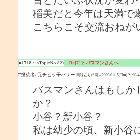
昔とだいぶ状況が変わ
稲美だと今年は天満で
こちらこそ交流おねがいし
■1718
/ inTopicNo.82)
Re[71]: バスマンさんへ
□投稿者/ 元チビッ子バサー
興味あり(6回)-(2009/01/15(Thu) 21:08:4
バスマンさんはもしか
か？
小谷？新小谷？
私は幼少の頃、新小谷