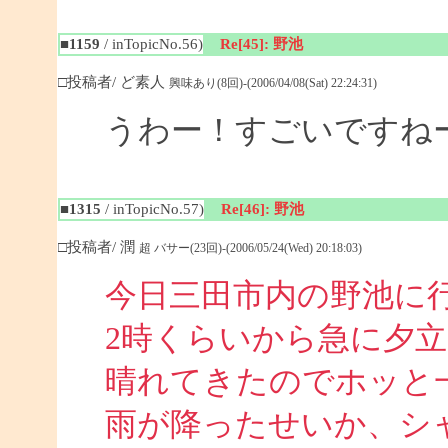
■1159
/ inTopicNo.56)
Re[45]: 野池
□投稿者/ ど素人
興味あり(8回)-(2006/04/08(Sat) 22:24:31)
うわー！すごいですね
■1315
/ inTopicNo.57)
Re[46]: 野池
□投稿者/ 潤
超 バサー(23回)-(2006/05/24(Wed) 20:18:03)
今日三田市内の野池に
2時くらいから急に夕
晴れてきたのでホッと
雨が降ったせいか、シ