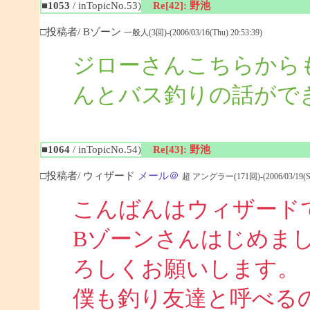
■1053
/ inTopicNo.53)
Re[42]: 野池
□投稿者/ Bゾーン
一般人(3回)-(2006/03/16(Thu) 20:53:39)
ジローさんこちらから
んとバス釣りの話がで
■1064
/ inTopicNo.54)
Re[43]: 野池
□投稿者/ ウィザード
メール＠
超 アングラー(171回)-(2006/03/19(Sun
こんばんはウィザード
Bゾーンさんはじめま
ろしくお願いします。
僕も釣り友達と呼べる