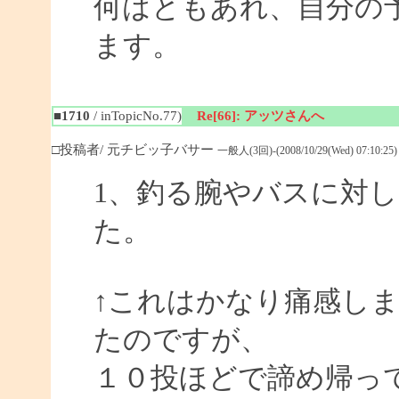
何はともあれ、自分の予
ます。
■1710
/ inTopicNo.77)
Re[66]: アッツさんへ
□投稿者/ 元チビッ子バサー
一般人(3回)-(2008/10/29(Wed) 07:10:25)
1、釣る腕やバスに対
た。
↑これはかなり痛感し
たのですが、
１０投ほどで諦め帰っ