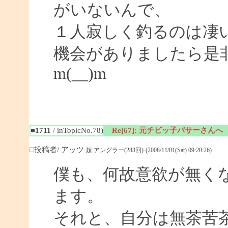
がいないんで、
１人寂しく釣るのは凄
機会がありましたら是
m(__)m
■1711
/ inTopicNo.78)
Re[67]: 元チビッ子バサーさんへ
□投稿者/ アッツ
超 アングラー(283回)-(2008/11/01(Sat) 09:20:26)
僕も、何故意欲が無く
ます。
それと、自分は無茶苦