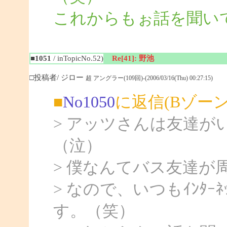
これからもぉ話を聞いて
■1051
/ inTopicNo.52)
Re[41]: 野池
□投稿者/ ジロー
超 アングラー(109回)-(2006/03/16(Thu) 00:27:15)
■
No1050
に返信(Bゾー
> アッツさんは友達
（泣）
> 僕なんてバス友達が
> なので、いつもｲﾝﾀ
す。（笑）