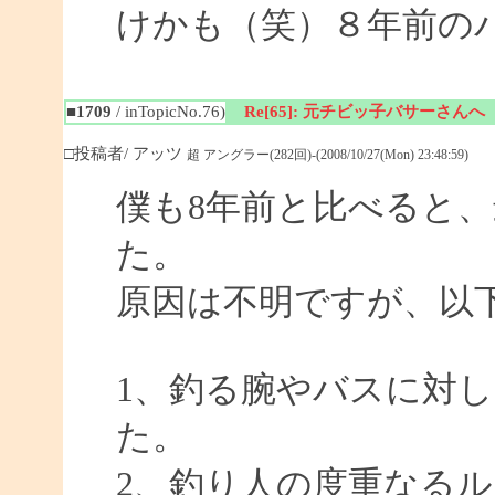
けかも（笑）８年前の
■1709
/ inTopicNo.76)
Re[65]: 元チビッ子バサーさんへ
□投稿者/ アッツ
超 アングラー(282回)-(2008/10/27(Mon) 23:48:59)
僕も8年前と比べると
た。
原因は不明ですが、以
1、釣る腕やバスに対
た。
2、釣り人の度重なる