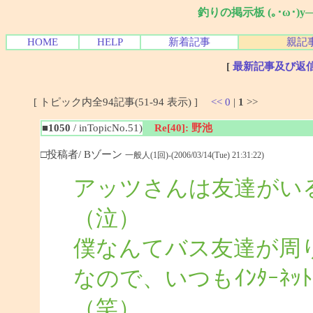
釣りの掲示板 (｡･ω･)
HOME
HELP
新着記事
親記
[
最新記事及び返
[ トピック内全94記事(51-94 表示) ]
<<
0
|
1
>>
■1050
/ inTopicNo.51)
Re[40]: 野池
□投稿者/ Bゾーン
一般人(1回)-(2006/03/14(Tue) 21:31:22)
アッツさんは友達がい
（泣）
僕なんてバス友達が周
なので、いつもｲﾝﾀｰﾈ
（笑）