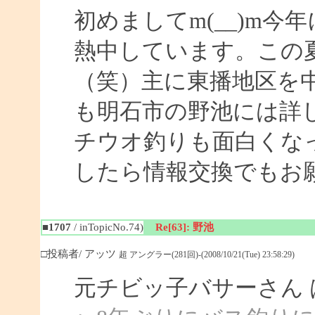
初めましてm(__)m
熱中しています。この
（笑）主に東播地区を
も明石市の野池には詳
チウオ釣りも面白くな
したら情報交換でもお
■1707
/ inTopicNo.74)
Re[63]: 野池
□投稿者/ アッツ
超 アングラー(281回)-(2008/10/21(Tue) 23:58:29)
元チビッ子バサーさん