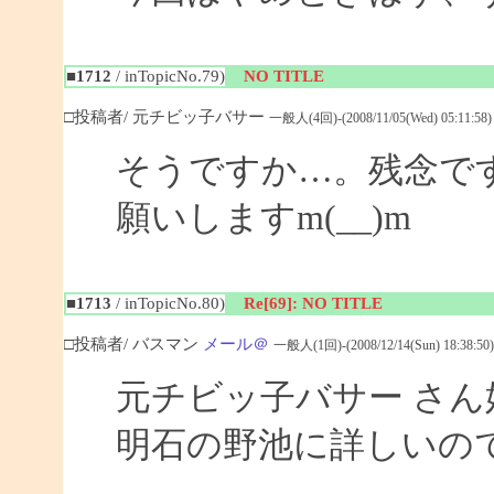
■1712
/ inTopicNo.79)
NO TITLE
□投稿者/ 元チビッ子バサー
一般人(4回)-(2008/11/05(Wed) 05:11:58)
そうですか…。残念で
願いしますm(__)m
■1713
/ inTopicNo.80)
Re[69]: NO TITLE
□投稿者/ バスマン
メール＠
一般人(1回)-(2008/12/14(Sun) 18:38:50)
元チビッ子バサー さ
明石の野池に詳しいの