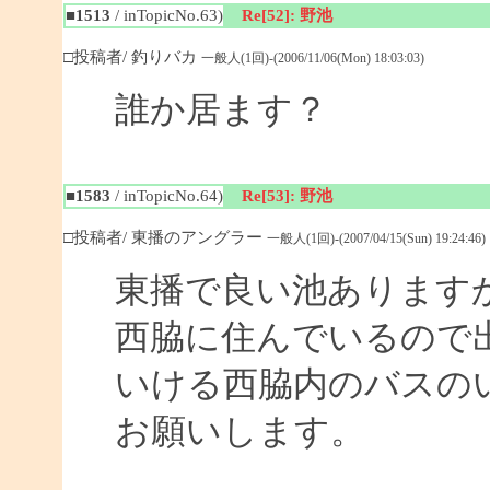
■1513
/ inTopicNo.63)
Re[52]: 野池
□投稿者/ 釣りバカ
一般人(1回)-(2006/11/06(Mon) 18:03:03)
誰か居ます？
■1583
/ inTopicNo.64)
Re[53]: 野池
□投稿者/ 東播のアングラー
一般人(1回)-(2007/04/15(Sun) 19:24:46)
東播で良い池あります
西脇に住んでいるので
いける西脇内のバスの
お願いします。