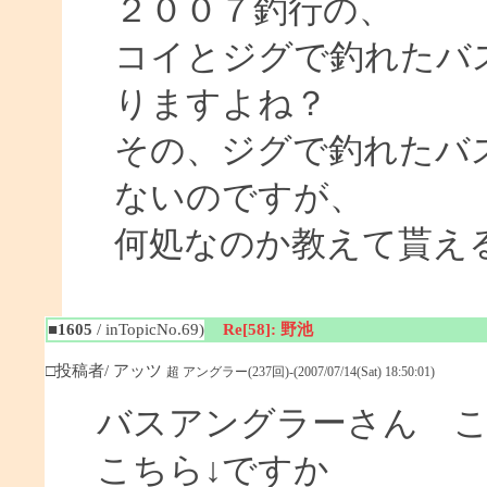
２００７釣行の、
コイとジグで釣れたバ
りますよね？
その、ジグで釣れたバ
ないのですが、
何処なのか教えて貰え
■1605
/ inTopicNo.69)
Re[58]: 野池
□投稿者/ アッツ
超 アングラー(237回)-(2007/07/14(Sat) 18:50:01)
バスアングラーさん 
こちら↓ですか