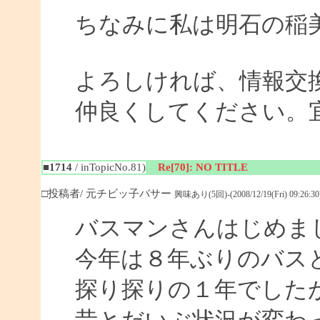
ちなみに私は明石の稲
よろしければ、情報交
仲良くしてください。
■1714
/ inTopicNo.81)
Re[70]: NO TITLE
□投稿者/ 元チビッ子バサー
興味あり(5回)-(2008/12/19(Fri) 09:26:30
バスマンさんはじめま
今年は８年ぶりのバス
探り探りの１年でした