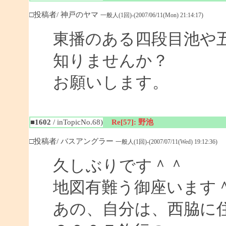
□投稿者/ 神戸のヤマ
一般人(1回)-(2007/06/11(Mon) 21:14:17)
東播のある四段目池や
知りませんか？
お願いします。
■1602
/ inTopicNo.68)
Re[57]: 野池
□投稿者/ バスアングラー
一般人(1回)-(2007/07/11(Wed) 19:12:36)
久しぶりです＾＾
地図有難う御座います
あの、自分は、西脇に