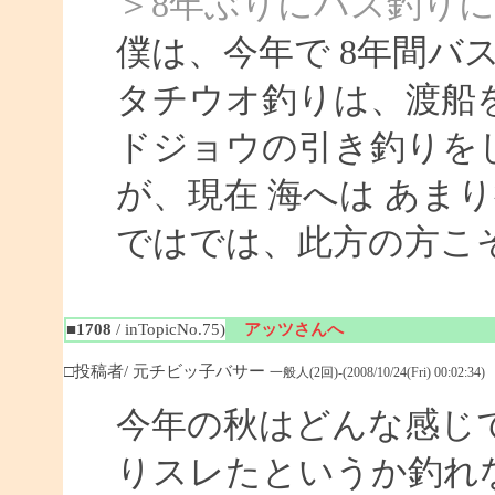
＞8年ぶりにバス釣り
僕は、今年で 8年間バ
タチウオ釣りは、渡船
ドジョウの引き釣りを
が、現在 海へは あま
ではでは、此方の方こ
■1708
/ inTopicNo.75)
アッツさんへ
□投稿者/ 元チビッ子バサー
一般人(2回)-(2008/10/24(Fri) 00:02:34)
今年の秋はどんな感じ
りスレたというか釣れ