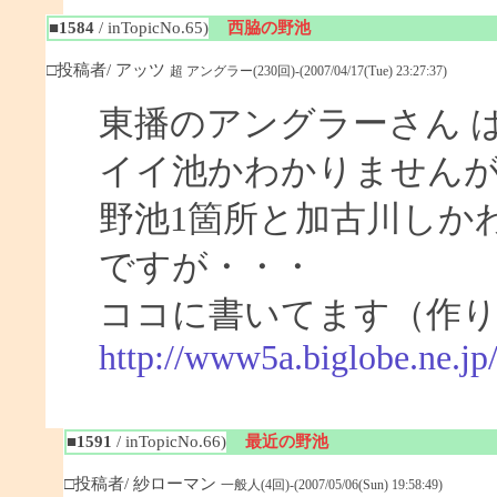
■1584
/ inTopicNo.65)
西脇の野池
□投稿者/ アッツ
超 アングラー(230回)-(2007/04/17(Tue) 23:27:37)
東播のアングラーさん 
イイ池かわかりません
野池1箇所と加古川しか
ですが・・・
ココに書いてます（作
http://www5a.biglobe.ne.j
■1591
/ inTopicNo.66)
最近の野池
□投稿者/ 紗ローマン
一般人(4回)-(2007/05/06(Sun) 19:58:49)