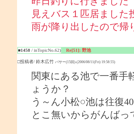
昨日釣りに行きました
見えバス１匹居ました
雨が降り出したので帰
■1458
/ inTopicNo.62)
Re[51]: 野池
□投稿者/ 鈴木広竹
バサー(15回)-(2006/08/11(Fri) 19:58:55)
関東にある池で一番手
ょうか？
う～ん小松○池は往復4
とこ無いからがんばっ