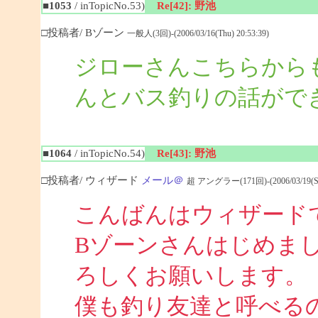
■1053
/ inTopicNo.53)
Re[42]: 野池
□投稿者/ Bゾーン
一般人(3回)-(2006/03/16(Thu) 20:53:39)
ジローさんこちらから
んとバス釣りの話がで
■1064
/ inTopicNo.54)
Re[43]: 野池
□投稿者/ ウィザード
メール＠
超 アングラー(171回)-(2006/03/19(Sun
こんばんはウィザード
Bゾーンさんはじめま
ろしくお願いします。
僕も釣り友達と呼べる