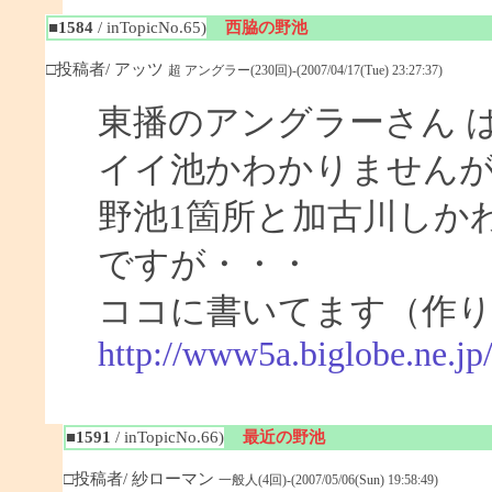
■1584
/ inTopicNo.65)
西脇の野池
□投稿者/ アッツ
超 アングラー(230回)-(2007/04/17(Tue) 23:27:37)
東播のアングラーさん 
イイ池かわかりません
野池1箇所と加古川しか
ですが・・・
ココに書いてます（作
http://www5a.biglobe.ne.j
■1591
/ inTopicNo.66)
最近の野池
□投稿者/ 紗ローマン
一般人(4回)-(2007/05/06(Sun) 19:58:49)