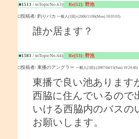
■1513
/ inTopicNo.63)
Re[52]: 野池
□投稿者/ 釣りバカ
一般人(1回)-(2006/11/06(Mon) 18:03:03)
誰か居ます？
■1583
/ inTopicNo.64)
Re[53]: 野池
□投稿者/ 東播のアングラー
一般人(1回)-(2007/04/15(Sun) 19:24:46)
東播で良い池あります
西脇に住んでいるので
いける西脇内のバスの
お願いします。