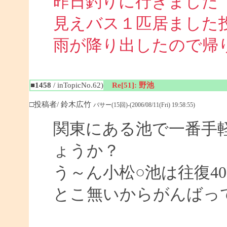
昨日釣りに行きました
見えバス１匹居ました
雨が降り出したので帰
■1458
/ inTopicNo.62)
Re[51]: 野池
□投稿者/ 鈴木広竹
バサー(15回)-(2006/08/11(Fri) 19:58:55)
関東にある池で一番手
ょうか？
う～ん小松○池は往復4
とこ無いからがんばっ