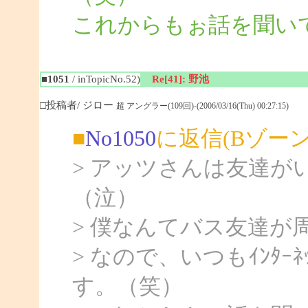
これからもぉ話を聞いて
■1051
/ inTopicNo.52)
Re[41]: 野池
□投稿者/ ジロー
超 アングラー(109回)-(2006/03/16(Thu) 00:27:15)
■
No1050
に返信(Bゾー
> アッツさんは友達
（泣）
> 僕なんてバス友達が
> なので、いつもｲﾝﾀ
す。（笑）