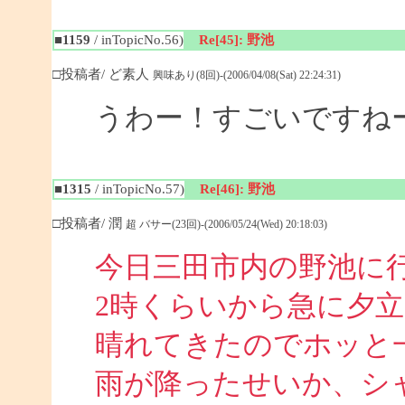
■1159
/ inTopicNo.56)
Re[45]: 野池
□投稿者/ ど素人
興味あり(8回)-(2006/04/08(Sat) 22:24:31)
うわー！すごいですね
■1315
/ inTopicNo.57)
Re[46]: 野池
□投稿者/ 潤
超 バサー(23回)-(2006/05/24(Wed) 20:18:03)
今日三田市内の野池に
2時くらいから急に夕
晴れてきたのでホッと
雨が降ったせいか、シ