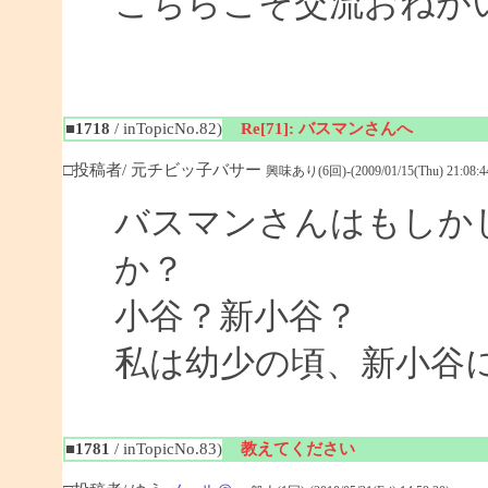
こちらこそ交流おねがいし
■1718
/ inTopicNo.82)
Re[71]: バスマンさんへ
□投稿者/ 元チビッ子バサー
興味あり(6回)-(2009/01/15(Thu) 21:08:4
バスマンさんはもしか
か？
小谷？新小谷？
私は幼少の頃、新小谷
■1781
/ inTopicNo.83)
教えてください