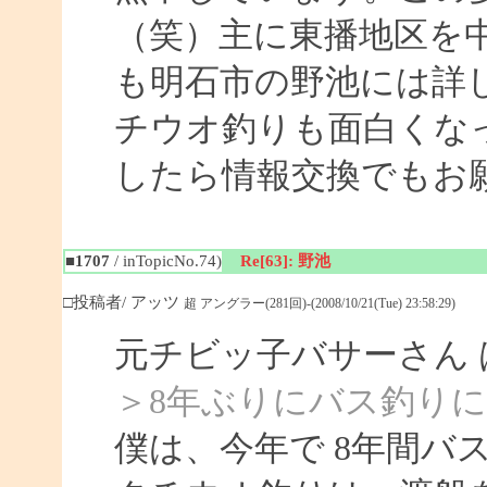
（笑）主に東播地区を
も明石市の野池には詳
チウオ釣りも面白くな
したら情報交換でもお
■1707
/ inTopicNo.74)
Re[63]: 野池
□投稿者/ アッツ
超 アングラー(281回)-(2008/10/21(Tue) 23:58:29)
元チビッ子バサーさん
＞8年ぶりにバス釣り
僕は、今年で 8年間バ