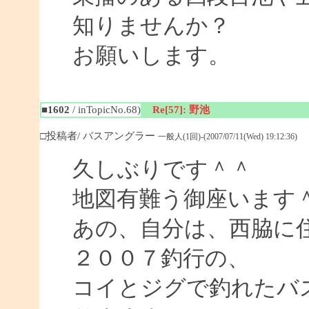
知りませんか？
お願いします。
■1602
/ inTopicNo.68)
Re[57]: 野池
□投稿者/ バスアングラー
一般人(1回)-(2007/07/11(Wed) 19:12:36)
久しぶりです＾＾
地図有難う御座います
あの、自分は、西脇に
２００７釣行の、
コイとジグで釣れたバ