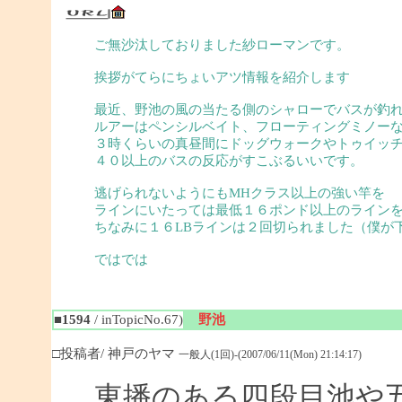
ご無沙汰しておりました紗ローマンです。
挨拶がてらにちょいアツ情報を紹介します
最近、野池の風の当たる側のシャローでバスが釣
ルアーはペンシルベイト、フローティングミノー
３時くらいの真昼間にドッグウォークやトゥイッ
４０以上のバスの反応がすこぶるいいです。
逃げられないようにもMHクラス以上の強い竿を
ラインにいたっては最低１６ポンド以上のライン
ちなみに１６LBラインは２回切られました（僕が
ではでは
■1594
/ inTopicNo.67)
野池
□投稿者/ 神戸のヤマ
一般人(1回)-(2007/06/11(Mon) 21:14:17)
東播のある四段目池や