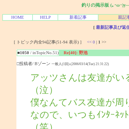
釣りの掲示板 (｡･ω･)
HOME
HELP
新着記事
親記
[
最新記事及び返
[ トピック内全94記事(51-94 表示) ]
<<
0
|
1
>>
■1050
/ inTopicNo.51)
Re[40]: 野池
□投稿者/ Bゾーン
一般人(1回)-(2006/03/14(Tue) 21:31:22)
アッツさんは友達がい
（泣）
僕なんてバス友達が周
なので、いつもｲﾝﾀｰﾈ
（笑）