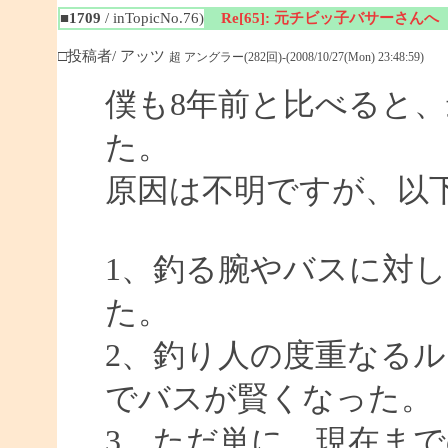
■1709
/ inTopicNo.76)
Re[65]: 元チビッ子バサーさんへ
□投稿者/ アッツ
超 アングラー(282回)-(2008/10/27(Mon) 23:48:59)
僕も8年前と比べると
た。
原因は不明ですが、以
1、釣る腕やバスに対
た。
2、釣り人の度重なる
でバスが賢くなった。
3、ただ単に、現在ま