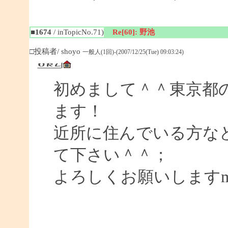
■1674
/ inTopicNo.71)
Re[60]: 野池
□投稿者/ shoyo
一般人(1回)-(2007/12/25(Tue) 09:03:24)
初めまして＾＾東京都
ます！
近所に住んでいる方な
て下さい＾＾；
よろしくお願いしますm(_