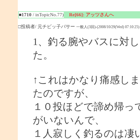
■1710
/ inTopicNo.77)
Re[66]: アッツさんへ
□投稿者/ 元チビッ子バサー
一般人(3回)-(2008/10/29(Wed) 07:10:25)
1、釣る腕やバスに対
た。
↑これはかなり痛感し
たのですが、
１０投ほどで諦め帰っ
がいないんで、
１人寂しく釣るのは凄