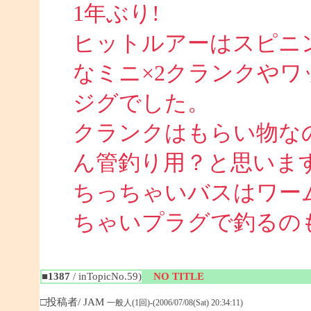
1年ぶり!
ヒットルアーはスピニ
なミニ×2クランクや
ジグでした。
クランクはもらい物な
ん管釣り用？と思いま
ちっちゃいバスはワー
ちゃいプラグで釣るのも面
■1387
/ inTopicNo.59)
NO TITLE
□投稿者/ JAM
一般人(1回)-(2006/07/08(Sat) 20:34:11)