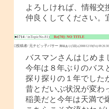
よろしければ、情報交
仲良くしてください。
■1714
/ inTopicNo.81)
Re[70]: NO TITLE
□投稿者/ 元チビッ子バサー
興味あり(5回)-(2008/12/19(Fri) 09:26:30
バスマンさんはじめま
今年は８年ぶりのバス
探り探りの１年でした
昔とだいぶ状況が変わ
稲美だと今年は天満で