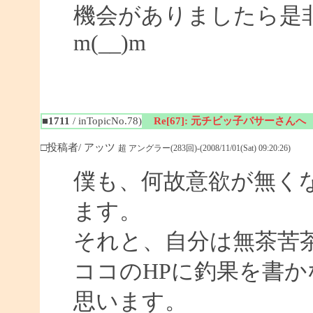
機会がありましたら是
m(__)m
■1711
/ inTopicNo.78)
Re[67]: 元チビッ子バサーさんへ
□投稿者/ アッツ
超 アングラー(283回)-(2008/11/01(Sat) 09:20:26)
僕も、何故意欲が無く
ます。
それと、自分は無茶苦
ココのHPに釣果を書か
思います。