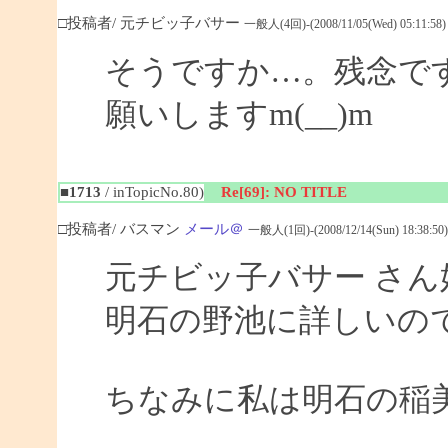
□投稿者/ 元チビッ子バサー
一般人(4回)-(2008/11/05(Wed) 05:11:58)
そうですか…。残念で
願いしますm(__)m
■1713
/ inTopicNo.80)
Re[69]: NO TITLE
□投稿者/ バスマン
メール＠
一般人(1回)-(2008/12/14(Sun) 18:38:50)
元チビッ子バサー さ
明石の野池に詳しいの
ちなみに私は明石の稲