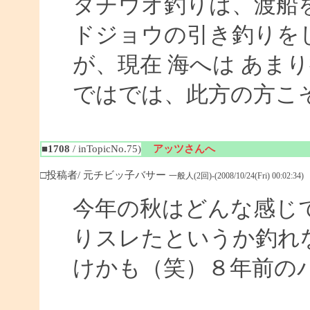
タチウオ釣りは、渡船
ドジョウの引き釣りを
が、現在 海へは あま
ではでは、此方の方こ
■1708
/ inTopicNo.75)
アッツさんへ
□投稿者/ 元チビッ子バサー
一般人(2回)-(2008/10/24(Fri) 00:02:34)
今年の秋はどんな感じ
りスレたというか釣れ
けかも（笑）８年前の