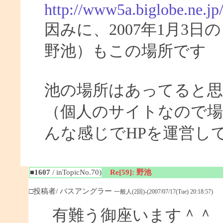
http://www5a.biglobe.ne.j
因みに、2007年1月3
野池）もこの場所です
池の場所はあってると
（個人のサイトなので場
んな感じでHPを運営し
■1607
/ inTopicNo.70)
Re[59]: 野池
□投稿者/ バスアングラー
一般人(2回)-(2007/07/17(Tue) 20:18:57)
有難う御座います＾＾