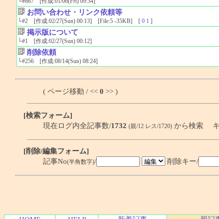
└
#867
[作成:01/06(Fri) 09:34]
お問い合わせ・リンク依頼等
└
#2
[作成:02/27(Sun) 00:13] [File:5 -35KB] [
0
1
]
掲示版について
└
#1
[作成:02/27(Sun) 00:12]
削除依頼
└
#256
[作成:08/14(Sun) 08:24]
( ページ移動 / <<
0
>> )
[検索フォーム]
現在ログ内全記事数/
1732
から検索 キ
(親/12 レス/1720)
[削除/編集フォーム]
記事No
/
削除キー/
(半角数字)