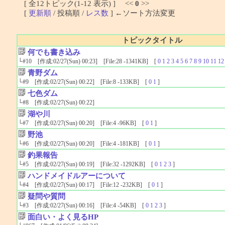
[ 全12トピック(1-12 表示) ] <<
0
>>
[
更新順
/ 投稿順 /
レス数
] ←ソート方法変更
トピックタイトル
何でも書き込み
└
#10
[作成:02/27(Sun) 00:23] [File:28 -1341KB] [
0
1
2
3
4
5
6
7
8
9
10
11
12
青野ダム
└
#9
[作成:02/27(Sun) 00:22] [File:8 -133KB] [
0
1
]
七色ダム
└
#8
[作成:02/27(Sun) 00:22]
湖や川
└
#7
[作成:02/27(Sun) 00:20] [File:4 -96KB] [
0
1
]
野池
└
#6
[作成:02/27(Sun) 00:20] [File:4 -181KB] [
0
1
]
釣果報告
└
#5
[作成:02/27(Sun) 00:19] [File:32 -1292KB] [
0
1
2
3
]
ハンドメイドルアーについて
└
#4
[作成:02/27(Sun) 00:17] [File:12 -232KB] [
0
1
]
疑問や質問
└
#3
[作成:02/27(Sun) 00:16] [File:4 -54KB] [
0
1
2
3
]
面白い・よく見るHP