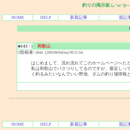
釣りの掲示板 (｡･ω･)
HOME
HELP
新着記事
親記
■143
/ )
和歌山
□投稿者/ shin
-(2005/06/04(Sat) 09:25:54)
はじめまして、流れ流れてこのホームページへた
私は和歌山でバスつりしてるのですが、最近しっ
く釣るみたいなんでいい野池、ダムの釣り場情報
HOME
HELP
新着記事
親記