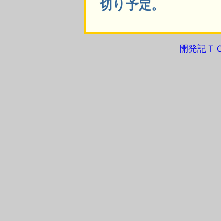
切り予定。
開発記Ｔ