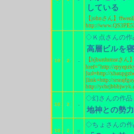
している
【johnさん】ffweo
http://www.QS3P
◇Ｋ点さんの作
高層ビルを
【hjburdumsrさん】T
10
2
-
href="http://zpyepz
[url=http://xhaupgzh
[link=http://srsrajfga
http://ycbrjbbbjwyk
◇幻さんの作品
10
2
-
地神との勢
◇ちょさんの作
10
2
○