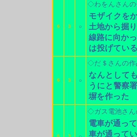
◇わをんさんの
モザイクを
土地から掘
6
3
○
線路に向か
は投げてい
◇だ＄さんの作
なんとして
6
3
○
うにと警察
塀を作った
◇ガス電池さん
電車が通っ
車が通って
6
3
○