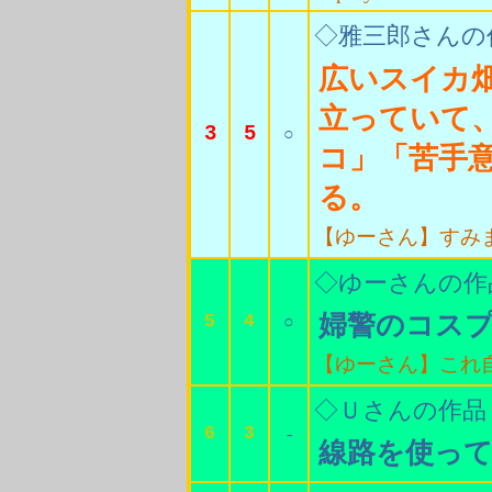
◇雅三郎さんの
広いスイカ
立っていて
3
5
○
コ」「苦手
る。
【ゆーさん】すみ
◇ゆーさんの作
婦警のコス
5
4
○
【ゆーさん】これ
◇Ｕさんの作品
6
3
-
線路を使っ