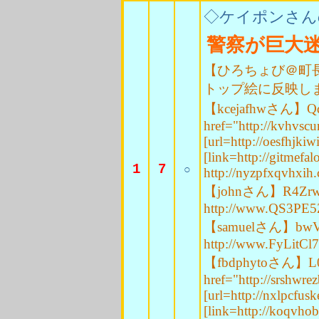
◇ケイポンさん
警察が巨大
【ひろちょび＠町
トップ絵に反映し
【kcejafhwさん】Qd
href="http://kvhvscu
[url=http://oesfhjkiw
[link=http://gitmefal
1
7
○
http://nyzpfxqvhxih
【johnさん】R4Zr
http://www.QS3P
【samuelさん】bwV
http://www.FyLit
【fbdphytoさん】L0
href="http://srshwr
[url=http://nxlpcfus
[link=http://koqvhob