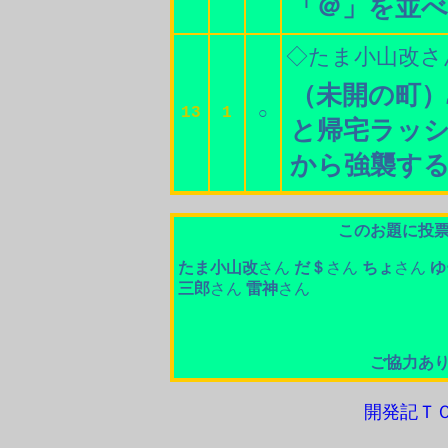
「＠」を並
◇たま小山改さ
（未開の町）
13
1
○
と帰宅ラッ
から強襲す
このお題に投
たま小山改
さん
だ＄
さん
ちょ
さん
ゆ
三郎
さん
雷神
さん
ご協力あ
開発記Ｔ