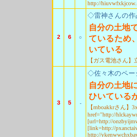
http://hiuvwfxkjcow
◇雷神さんの作
自分の土地
2
6
ているため
○
いている
【ガス電池さん】
◇佐々木のペー
自分の土地
ひいている
3
5
-
【mboakkrさん】3x
href="http://hlckay
[url=http://onzbyij
[link=http://pxancta
http://ykenwwchxba