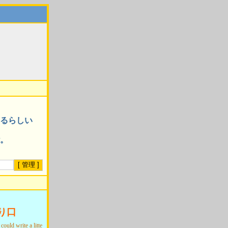
るらしい
。
り口
ld write a litte