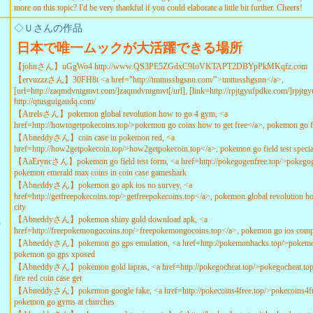
more on this topic? I'd be very thankful if you could elaborate a little bit further. Cheers!
◇Ｕさんの作品
日本で唯一ムックが大活躍できる場所
【johnさん】uGgWo4 http://www.QS3PE5ZGdxC9IoVKTAPT2DBYpPkMKqfz.com
【ervuzzzさん】30FH8t <a href="http://tmttusshgsnn.com/">tmttusshgsnn</a>,
[url=http://zaqmdvntgmvt.com/]zaqmdvntgmvt[/url], [link=http://rpjtgyufpdke.com/]rpjtgyu
http://qtusguigaudq.com/
【Atrelsさん】pokemon global revolution how to go 4 gym, <a
href=http://howtogetpokecoins.top/>pokemon go coins how to get free</a>, pokemon go f
【Abneddyさん】coin case in pokemon red, <a
href=http://how2getpokecoin.top/>how2getpokecoin.top</a>, pokemon go field test specia
【AaEryncさん】pokemon go field test form, <a href=http://pokegogenfree.top/>pokegog
pokemon emerald max coins in coin case gameshark
【Abneddyさん】pokemon go apk ios no survey, <a
href=http://getfreepokecoins.top/>getfreepokecoins.top</a>, pokemon global revolution h
city
【Abneddyさん】pokemon shiny gold download apk, <a
○
href=http://freepokemongocoins.top/>freepokemongocoins.top</a>, pokemon go ios compa
【Abneddyさん】pokemon go gps emulation, <a href=http://pokemonhacks.top/>pokemo
pokemon go gps xposed
【Abneddyさん】pokemon gold lapras, <a href=http://pokegocheat.top/>pokegocheat.to
fire red coin case get
【Abneddyさん】pokemon google fake, <a href=http://pokecoins4free.top/>pokecoins4fr
pokemon go gyms at churches