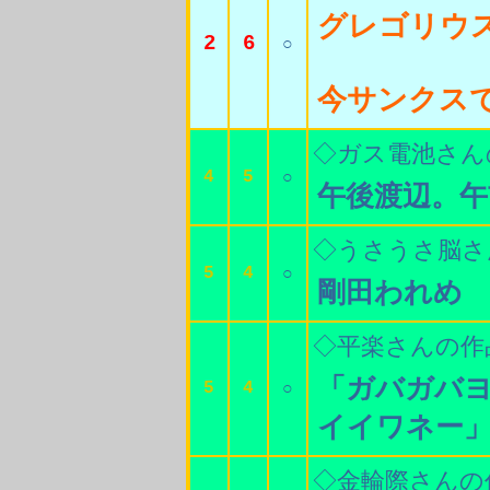
グレゴリウ
2
6
○
今サンクス
◇ガス電池さん
4
5
○
午後渡辺。午
◇うさうさ脳さ
5
4
○
剛田われめ
◇平楽さんの作
「ガバガバ
5
4
○
イイワネー
◇金輪際さんの