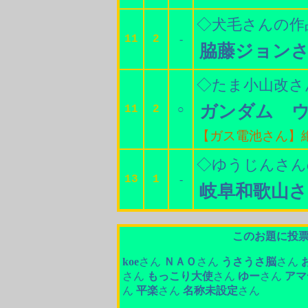
◇犬毛さんの作
11
2
-
脇藤ジョン
◇たま小山改さ
ガンダム 
11
2
○
【ガス電池さん】
◇ゆうじんさん
13
1
-
岐阜和歌山さ
このお題に投
koe
さん
ＮＡＯ
さん
うさうさ脳
さん
さん
もっこり大使
さん
ゆー
さん
アマ
ん
平楽
さん
名称未設定
さん