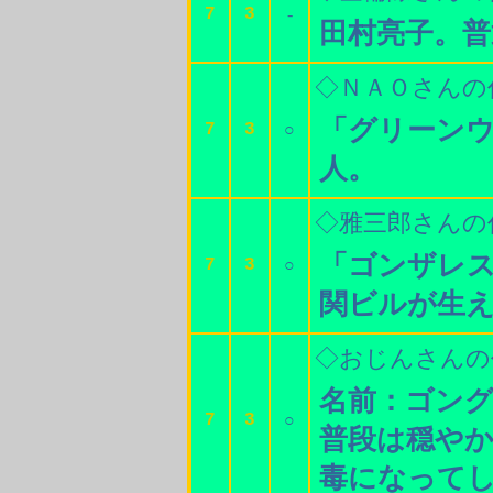
7
3
-
田村亮子。普
◇ＮＡＯさんの
「グリーン
7
3
○
人。
◇雅三郎さんの
「ゴンザレ
7
3
○
関ビルが生
◇おじんさんの
名前：ゴン
7
3
○
普段は穏や
毒になって