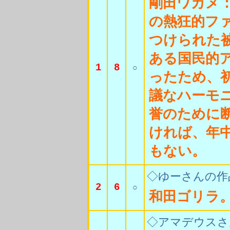
剛田ワカメ
の熱狂的フ
つけられた
ある国民的
1
8
○
ったため、
議なハーモ
誉のために
ければ、年
もない。
◇ゆーさんの作
2
6
○
和田ゴリラ
◇アマデウスさ