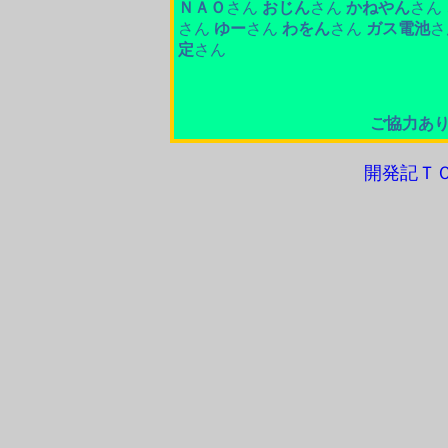
ＮＡＯ
さん
おじん
さん
かねやん
さん
さん
ゆー
さん
わをん
さん
ガス電池
さ
定
さん
ご協力あ
開発記Ｔ