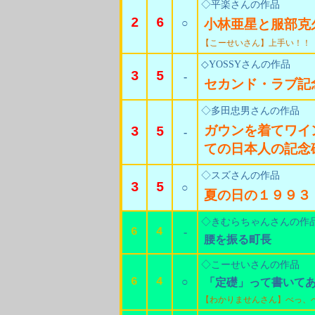
◇平楽さんの作品
2
6
○
小林亜星と服部克
【こーせいさん】上手い！！
◇YOSSYさんの作品
3
5
-
セカンド・ラブ記
◇多田忠男さんの作品
ガウンを着てワイ
3
5
-
ての日本人の記念
◇スズさんの作品
3
5
○
夏の日の１９９３
◇きむらちゃんさんの作
6
4
-
腰を振る町長
◇こーせいさんの作品
6
4
○
「定礎」って書いて
【わかりませんさん】べっ、べつにアン