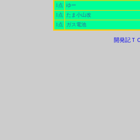
1点
ゆー
1点
たま小山改
1点
ガス電池
開発記Ｔ