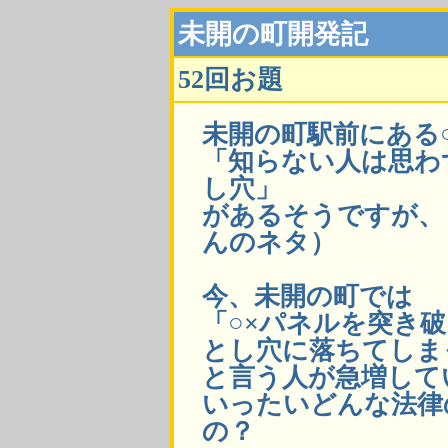
未開の町開発記
52回お題
未開の町駅前にある
「知らない人は思わ
し穴」
があるそうですが、
んのネタ）
今、未開の町では
「○×パネルを突き
とし穴に落ちてしま
と言う人が急増して
いったいどんな法律
の？