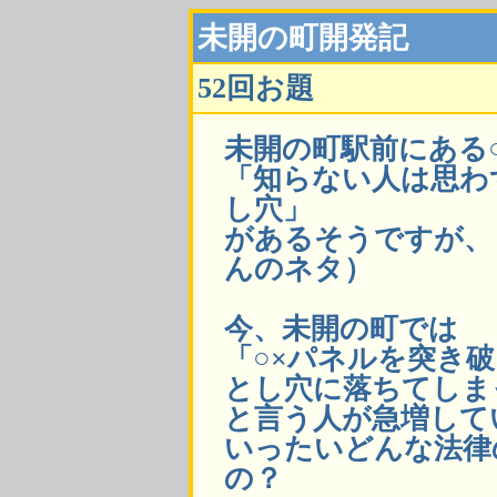
未開の町開発記
52回お題
未開の町駅前にある
「知らない人は思わ
し穴」
があるそうですが、
んのネタ）
今、未開の町では
「○×パネルを突き
とし穴に落ちてしま
と言う人が急増して
いったいどんな法律
の？