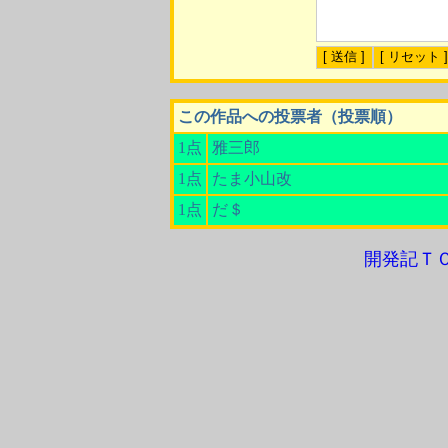
この作品への投票者（投票順）
1点
雅三郎
1点
たま小山改
1点
だ＄
開発記Ｔ