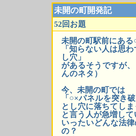
未開の町開発記
52回お題
未開の町駅前にある
「知らない人は思わ
し穴」
があるそうですが、
んのネタ）
今、未開の町では
「○×パネルを突き
とし穴に落ちてしま
と言う人が急増して
いったいどんな法律
の？