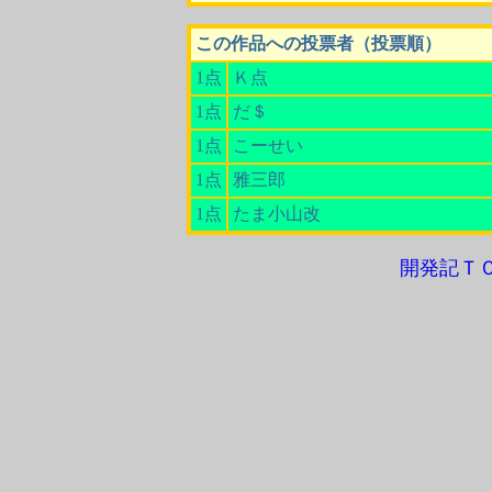
この作品への投票者（投票順）
1点
Ｋ点
1点
だ＄
1点
こーせい
1点
雅三郎
1点
たま小山改
開発記Ｔ