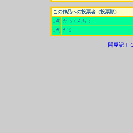
この作品への投票者（投票順）
1点
たっくんちょ
1点
だ＄
開発記Ｔ