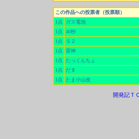
この作品への投票者（投票順）
1点
ガス電池
1点
40秒
1点
Ｓ２
1点
雷神
1点
たっくんちょ
1点
だ＄
1点
たま小山改
開発記Ｔ