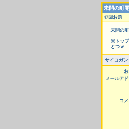
未開の町
47回お題
未開の町
※トップ
とつｗ
サイコガン
お
メールアド
コメ