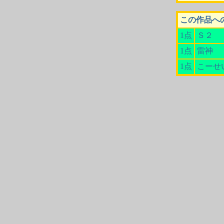
この作品へ
1点
Ｓ２
1点
雷神
1点
こーせ