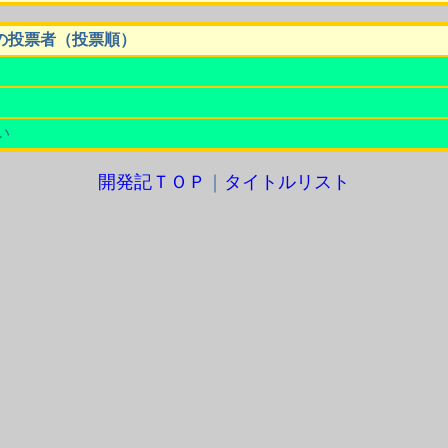
の投票者（投票順）
い
開発記ＴＯＰ
｜
タイトルリスト