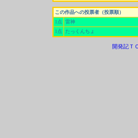
この作品への投票者（投票順）
1点
雷神
1点
たっくんちょ
開発記Ｔ