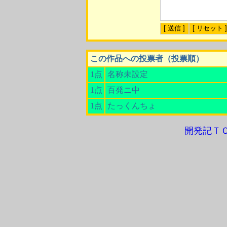
この作品への投票者（投票順）
1点
名称未設定
1点
百発ニ中
1点
たっくんちょ
開発記Ｔ