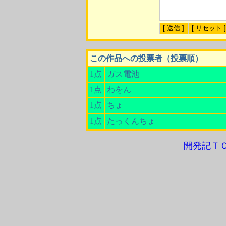
この作品への投票者（投票順）
1点
ガス電池
1点
わをん
1点
ちょ
1点
たっくんちょ
開発記Ｔ