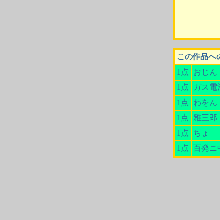
この作品へ
1点
おじん
1点
ガス電
1点
わをん
1点
雅三郎
1点
ちょ
1点
百発ニ