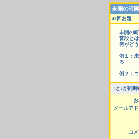
未開の町
43回お題
未開の町
普段とは
何がどう
例１：未
る
例２：コ
↑と↓が同
お
メールアド
コメ