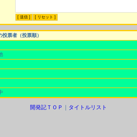
の投票者（投票順）
池
中
開発記ＴＯＰ
｜
タイトルリスト