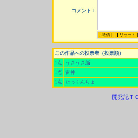
コメント：
この作品への投票者（投票順）
1点
うさうさ脳
1点
雷神
1点
たっくんちょ
開発記Ｔ