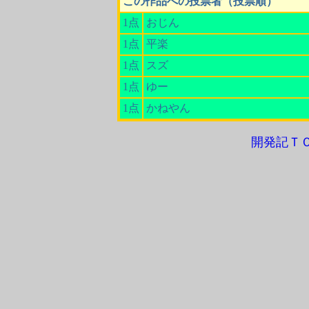
この作品への投票者（投票順）
1点
おじん
1点
平楽
1点
スズ
1点
ゆー
1点
かねやん
開発記Ｔ