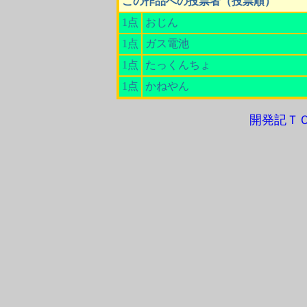
この作品への投票者（投票順）
1点
おじん
1点
ガス電池
1点
たっくんちょ
1点
かねやん
開発記Ｔ