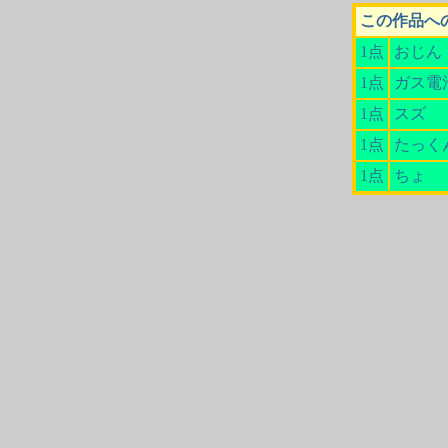
この作品へ
1点
おじん
1点
ガス電
1点
スズ
1点
たっく
1点
ちょ