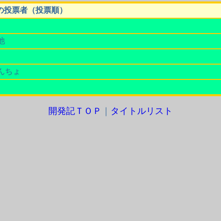
の投票者（投票順）
池
んちょ
開発記ＴＯＰ
｜
タイトルリスト