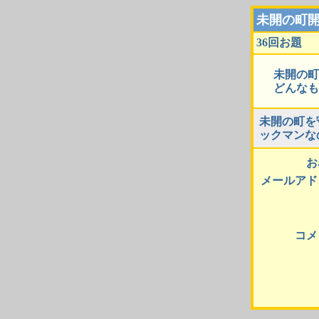
未開の町
36回お題
未開の町
どんなも
未開の町を
ックマンな
お
メールアド
コメ