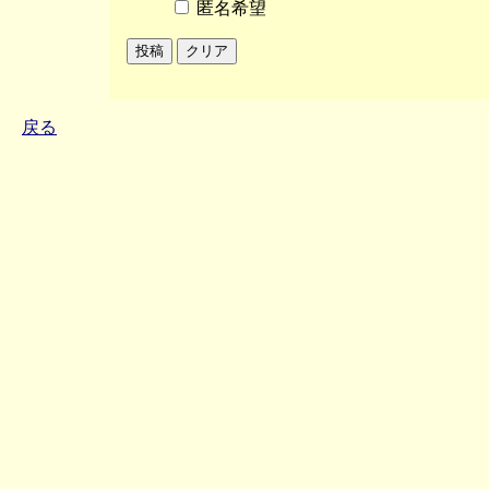
匿名希望
戻る