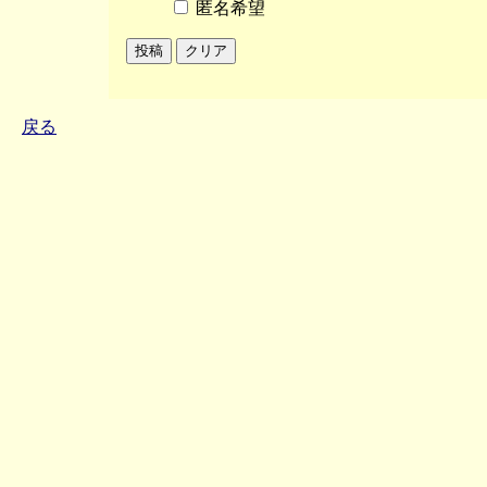
匿名希望
戻る