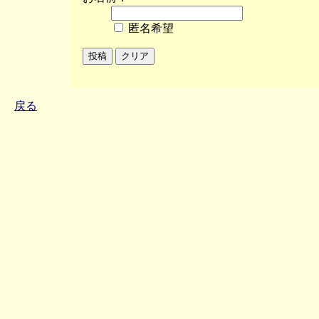
匿名希望
戻る