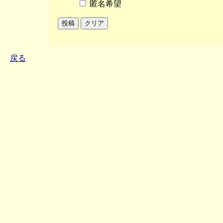
匿名希望
戻る