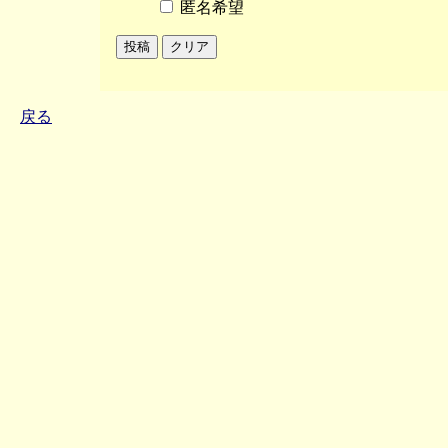
匿名希望
戻る