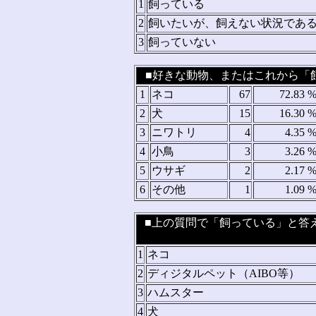
1
飼っている
2
飼いたいが、飼えない状況であ
3
飼っていない
■好きな動物、またはこれから「飼
1
ネコ
67
72.83 
2
犬
15
16.30 
3
ニワトリ
4
4.35 
4
小鳥
3
3.26 
5
ウサギ
2
2.17 
6
その他
1
1.09 
■上の質問で「飼っている」と答
1
ネコ
2
ディジタルペット（AIBO等）
3
ハムスター
4
犬