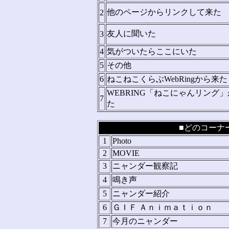
他のページからリンクして来た
2
友人に聞いた
3
4
気がついたらここにいた
5
その他
6
ねこねこくらぶWebRingから来た
WEBRING「ねこにゃんリング
7
た
■どのコーナー
1
Photo
2
MOVIE
3
ニャンダー観察記
4
鳴き声
5
ニャンダー紹介
6
ＧＩＦ Ａｎｉｍａｔｉｏｎ
7
今月のニャンダー