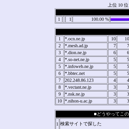
上位 10
1
1
100.00 %
1
*.ocn.ne.jp
10
1
2
*.mesh.ad.jp
7
3
*.dion.ne.jp
6
4
*.so-net.ne.jp
5
5
*.infoweb.ne.jp
5
6
*.bbtec.net
5
7
202.248.86.123
4
8
*.vectant.ne.jp
3
9
*.nsk.ne.jp
3
10
*.nihon-u.ac.jp
3
■どうやってこの
検索サイトで探した
1