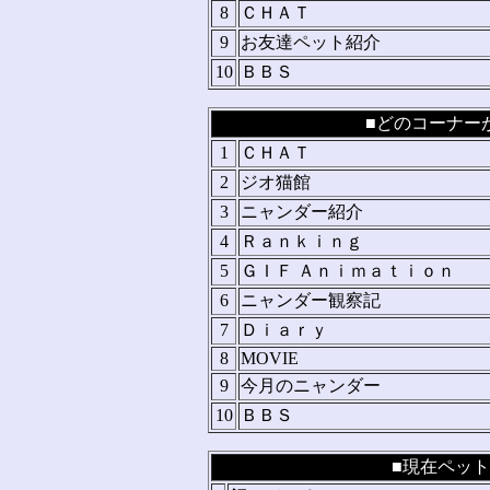
8
ＣＨＡＴ
9
お友達ペット紹介
10
ＢＢＳ
■どのコーナーが
1
ＣＨＡＴ
2
ジオ猫館
3
ニャンダー紹介
4
Ｒａｎｋｉｎｇ
5
ＧＩＦ Ａｎｉｍａｔｉｏｎ
6
ニャンダー観察記
7
Ｄｉａｒｙ
8
MOVIE
9
今月のニャンダー
10
ＢＢＳ
■現在ペット