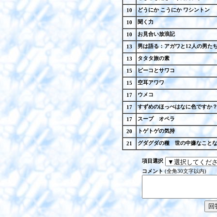
どうにか こうにか ワシントン
10
聞く力
10
お見合い放浪記
10
男は語る：アガワと12人の男た
13
タタタ旅の素
13
ピーコとサワコ
15
空耳アワワ
15
ウメコ
17
すずめのほっぺはなに色ですか
17
スープ オペラ
17
トゲトゲの気持
20
グダグダの種 世の中嫌なこと
21
項目選択
コメント
(全角30文字以内)