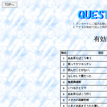
アンケートにご協力お願
アナタが初めて読んだ阿
有効
順位
項目
ああ言えばこう食う
1
笑ってケツカッチン
2
読んだことがない。
3
もしかして愛だった
4
無意識過剰
4
いつもひとりで
6
ああ言えばこう行く
6
メダカの花嫁学校
8
ときどき起きてうたた寝し
9