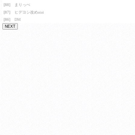
[88]
まりっぺ
[87]
ヒデヨシ改めaiai
[86]
DM