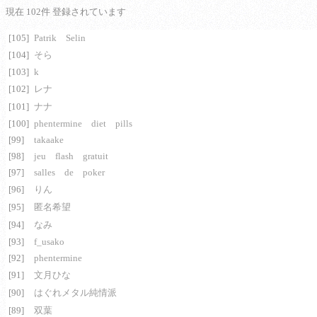
現在 102件 登録されています
[105]
Patrik Selin
[104]
そら
[103]
k
[102]
レナ
[101]
ナナ
[100]
phentermine diet pills
[99]
takaake
[98]
jeu flash gratuit
[97]
salles de poker
[96]
りん
[95]
匿名希望
[94]
なみ
[93]
f_usako
[92]
phentermine
[91]
文月ひな
[90]
はぐれメタル純情派
[89]
双葉