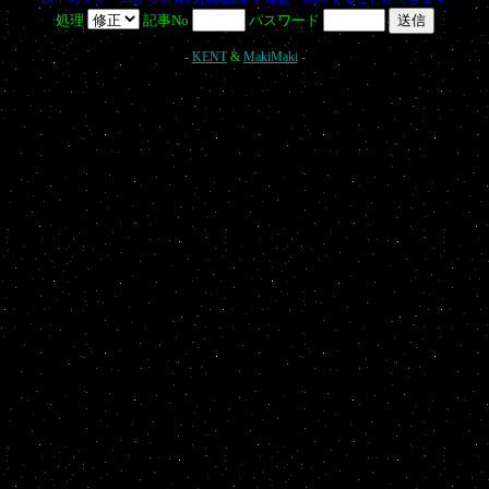
処理
記事No
パスワード
-
KENT
&
MakiMaki
-