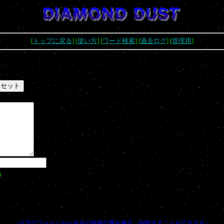
[
トップに戻る
] [
使い方
] [
ワード検索
] [
過去ログ
] [
管理用
]
)
- 以下のフォームから自分の投稿記事を修正・削除することができます -