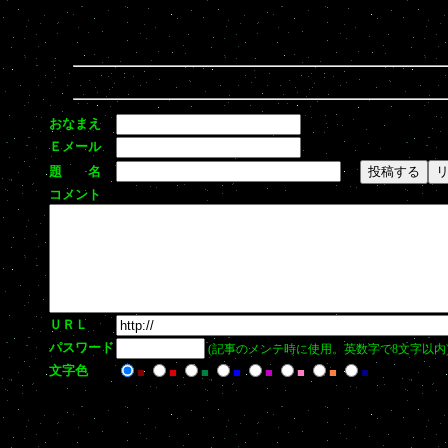
おなまえ
Ｅメール
題 名
コメント
ＵＲＬ
パスワード
(記事のメンテ時に使用。英数字で8文字以内
文字色
■
■
■
■
■
■
■
■