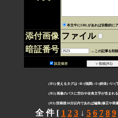
本文中にURLがあれば自動的にア
添付画像
ファイル
暗証番号
←この記事を削除
設定保存
(※1) 使えるタグは <B>(強調) <I>(斜体) <U>
(※2) 画像のパスに空白や全角文字が含まれ
(※3) 投稿後30分以内であれば編集(修正や画
全 件 [
1
2
3
↓
5
6
7
8
9